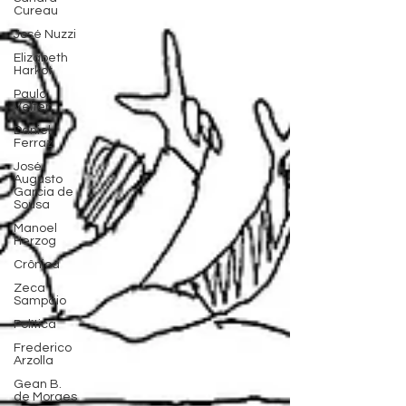
Cureau
José Nuzzi
Elizabeth
Harkot
Paulo
Velten
Daniel
Ferraz
José
Augusto
Garcia de
Sousa
Manoel
Herzog
Crônica
Zeca
Sampaio
Política
Frederico
Arzolla
Gean B.
de Moraes