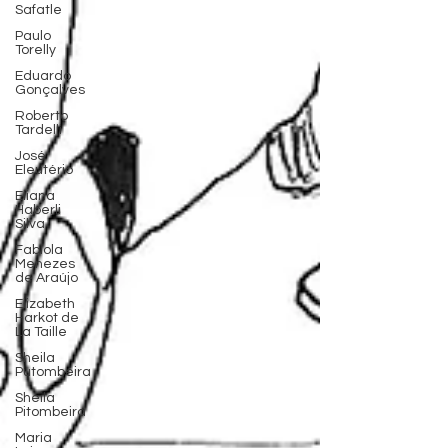
Safatle
Paulo
Torelly
Eduardo
Gonçalves
Roberto
Tardelli
José
Eleutério
Eliana
Haberli
Silva
Fabíola
Menezes
de Araújo
Elizabeth
Harkot de
La Taille
Sheila
Putombeira
Sheila
Pitombeira
Maria