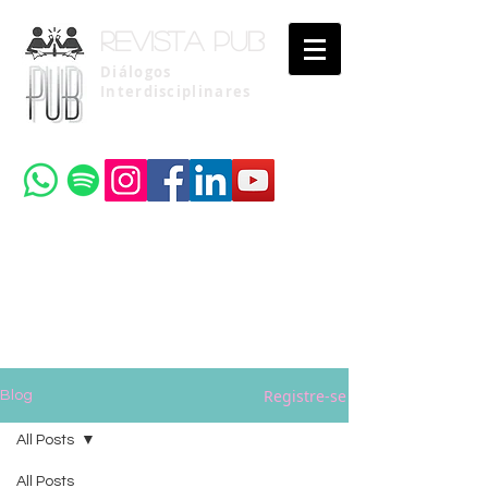
Revista pub
Diálogos
Interdisciplinares
Uma publicação do
Instituto Brasileiro de Advocacia Pública
Registre-se
Blog
All Posts
All Posts