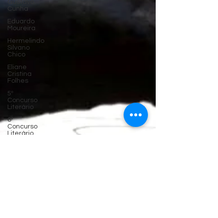
Gustavo
Cunha
Eduardo
Moureira
Hermelindo
Silvano
Chico
Eliane
Cristina
Folhes
5º
Concurso
Literário
6º
Concurso
Literário
4º
Concurso
Literário
3º
Concurso
Literário
2º
Concurso
Literário