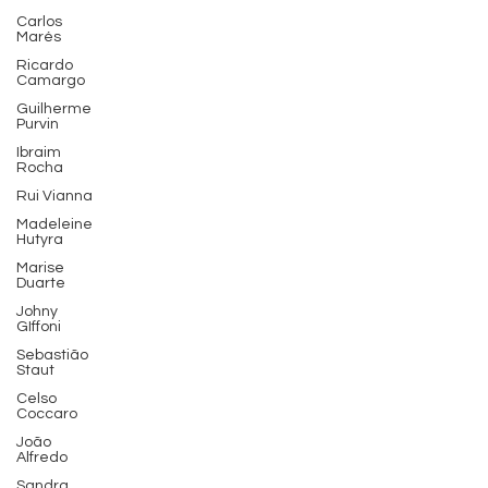
Carlos
Marés
Ricardo
Camargo
Guilherme
Purvin
Ibraim
Rocha
Rui Vianna
Madeleine
Hutyra
Marise
Duarte
Johny
GIffoni
Sebastião
Staut
Celso
Coccaro
João
Alfredo
Sandra