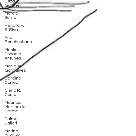
Luiza
Grabner
Marcia
Semer
Renata F.
S. SIlva
Ana
Bonchristiano
Marilia
Donadio
Antunes
Monique
Gonçalves
Carolina
Cortez
Clério R.
Costa
Maurício
Martins do
Carmo
Dalmo
Dallari
Marina
Yukawa