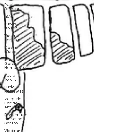
Patrícia
Bianchi
IBAP
Lucas
Bolzan
Victor
Farjalla
Flavia
D'urso
Frank
García
Hernandez
Paulo
Torelly
Lúcia
Reisewitz
Valquíria
Ferrão
Antunes
Boaventura
de Sousa
Santos
Vladimir