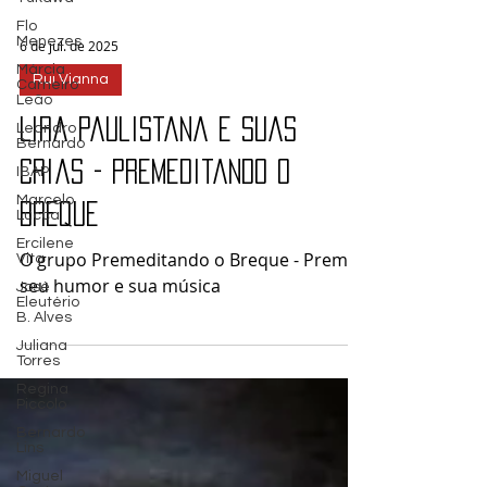
Flo
Menezes
Márcia
6 de jul. de 2025
Carneiro
Leão
Rui Vianna
Leandro
Bernardo
Lira paulistana e suas
IBAP
Marcelo
crias - Premeditando o
Lucca
Breque
Ercilene
Vita
José
O grupo Premeditando o Breque - Premê,
Eleutério
seu humor e sua música
B. Alves
Juliana
Torres
Regina
Piccolo
Bernardo
Lins
Miguel