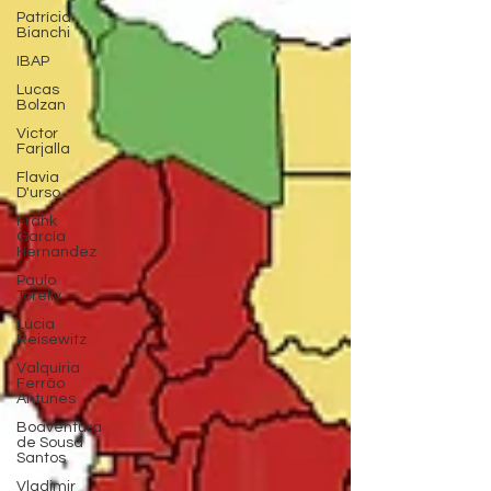
Patrícia
Bianchi
IBAP
Lucas
Bolzan
Victor
Farjalla
Flavia
D'urso
Frank
García
Hernandez
Paulo
Torelly
Lúcia
Reisewitz
Valquíria
Ferrão
Antunes
Boaventura
de Sousa
Santos
Vladimir