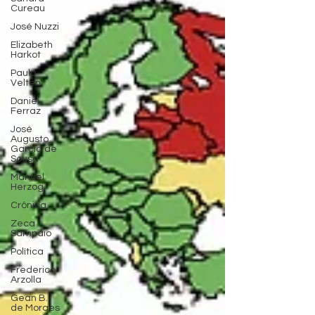
Cureau
José Nuzzi
Elizabeth
Harkot
Paulo
Velten
Daniel
Ferraz
José
Augusto
Garcia de
Sousa
Manoel
Herzog
Crônica
Zeca
Sampaio
Política
Frederico
Arzolla
Gean B.
de Moraes