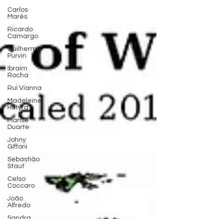
Carlos
Marés
Ricardo
Camargo
Guilherme
Purvin
Ibraim
Rocha
Rui Vianna
Madeleine
Hutyra
Marise
Duarte
Johny
GIffoni
Sebastião
Staut
Celso
Coccaro
João
Alfredo
Sandra