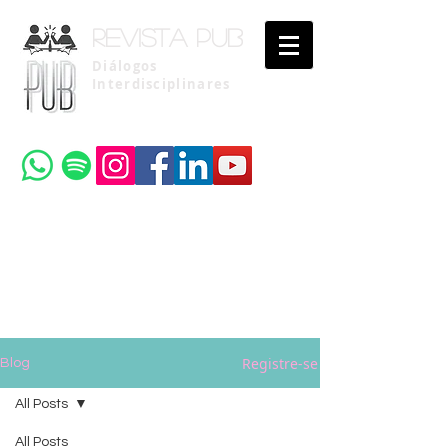
Revista pub
Diálogos
Interdisciplinares
Uma publicação do
Instituto Brasileiro de Advocacia Pública
Registre-se
Blog
All Posts
All Posts