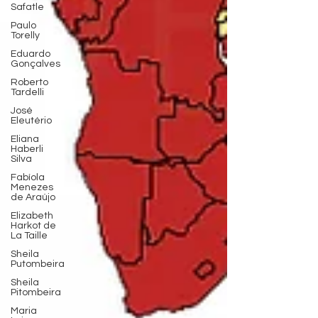
Safatle
Paulo
Torelly
Eduardo
Gonçalves
Roberto
Tardelli
José
Eleutério
Eliana
Haberli
Silva
Fabíola
Menezes
de Araújo
Elizabeth
Harkot de
La Taille
Sheila
Putombeira
Sheila
Pitombeira
Maria