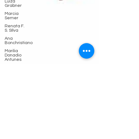
Luiza
Grabner
Marcia
Semer
Renata F.
S. SIlva
Ana
Bonchristiano
Marilia
Donadio
Antunes
Monique
Gonçalves
Carolina
Cortez
Clério R.
Costa
Maurício
Martins do
Carmo
Dalmo
Dallari
Marina
Yukawa