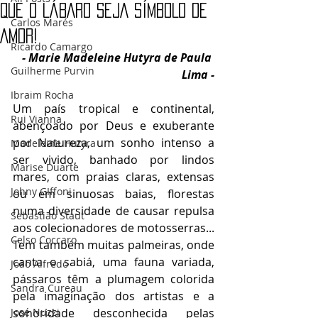
QUE O LÁBARO SEJA SÍMBOLO DE
Carlos Marés
AMOR!
Ricardo Camargo
- Marie Madeleine Hutyra de Paula 
Guilherme Purvin
Lima -
Ibraim Rocha
Um país tropical e continental, 
Rui Vianna
abençoado por Deus e exuberante 
por Natureza, um sonho intenso a 
Madeleine Hutyra
ser vivido, banhado por lindos 
Marise Duarte
mares, com praias claras, extensas 
Johny GIffoni
ou em sinuosas baias, florestas 
numa diversidade de causar repulsa 
Sebastião Staut
aos colecionadores de motosserras... 
Celso Coccaro
Tem também muitas palmeiras, onde 
canta o sabiá, uma fauna variada, 
João Alfredo
pássaros têm a plumagem colorida 
Sandra Cureau
pela imaginação dos artistas e a 
José Nuzzi
sonoridade desconhecida pelas 