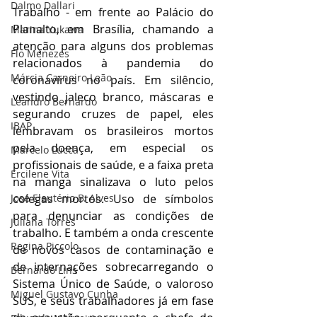
Dalmo Dallari
Trabalho - em frente ao Palácio do 
Planalto, em Brasília, chamando a 
Marina Yukawa
atenção para alguns dos problemas 
Flo Menezes
relacionados à pandemia do 
Márcia Carneiro Leão
coronavírus no país. Em silêncio, 
vestindo jaleco branco, máscaras e 
Leandro Bernardo
segurando cruzes de papel, eles 
IBAP
lembravam os brasileiros mortos 
pela doença, em especial os 
Marcelo Lucca
profissionais de saúde, e a faixa preta 
Ercilene Vita
na manga sinalizava o luto pelos 
José Eleutério B. Alves
colegas mortos. Uso de símbolos 
para denunciar as condições de 
Juliana Torres
trabalho. E também a onda crescente 
Regina Piccolo
de novos casos de contaminação e 
de internações sobrecarregando o 
Bernardo Lins
Sistema Único de Saúde, o valoroso 
Miguel Gustavo Cunha
SUS, e seus trabalhadores já em fase 