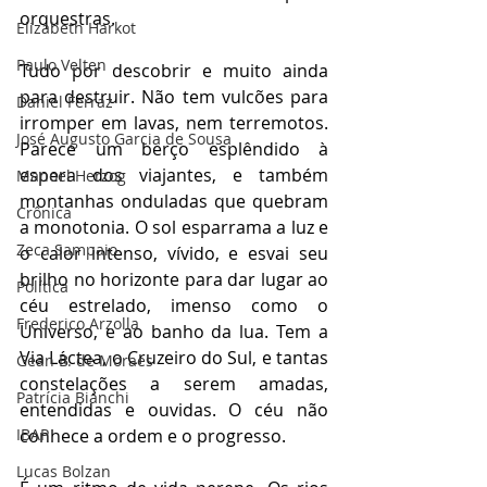
orquestras. 
Elizabeth Harkot
Paulo Velten
Tudo por descobrir e muito ainda 
para destruir. Não tem vulcões para 
Daniel Ferraz
irromper em lavas, nem terremotos. 
José Augusto Garcia de Sousa
Parece um berço esplêndido à 
espera dos viajantes, e também 
Manoel Herzog
montanhas onduladas que quebram 
Crônica
a monotonia. O sol esparrama a luz e 
Zeca Sampaio
o calor intenso, vívido, e esvai seu 
brilho no horizonte para dar lugar ao 
Política
céu estrelado, imenso como o 
Frederico Arzolla
Universo, e ao banho da lua. Tem a 
Via Láctea, o Cruzeiro do Sul, e tantas 
Gean B. de Moraes
constelações a serem amadas, 
Patrícia Bianchi
entendidas e ouvidas. O céu não 
IBAP
conhece a ordem e o progresso. 
Lucas Bolzan