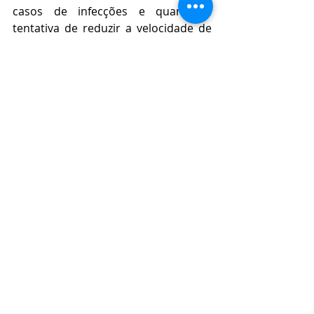
casos de infecções e quanto à 
tentativa de reduzir a velocidade de 
seu contágio. 
De um lado, existe o grupo 
consciente da escolha da orientação 
do Ministro da Saúde, que adota os 
preceitos sanitários da Organização 
Mundial da Saúde e da ciência, como 
médicos infectologistas e 
epidemiologistas, no sentido de 
respeitar o isolamento, e apoiado 
pelos governos estaduais, 
permitindo o funcionamento apenas 
das atividades essenciais 
estabelecidas de acordo com os 
secretários de Saúde dos governos 
estaduais, e a critério também dos 