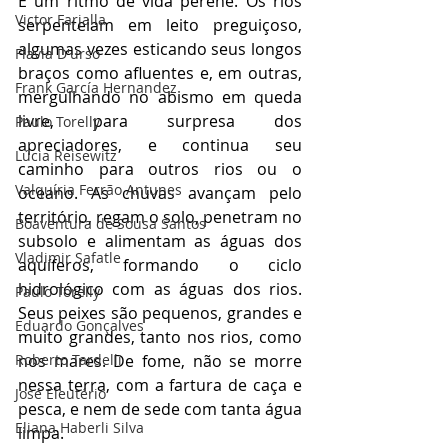
É um ritmo de vida perene. Os rios 
Victor Farjalla
serpenteiam em leito preguiçoso, 
algumas vezes esticando seus longos 
Flavia D'urso
braços como afluentes e, em outras, 
Frank García Hernandez
mergulhando no abismo em queda 
livre, para surpresa dos 
Paulo Torelly
apreciadores, e continua seu 
Lúcia Reisewitz
caminho para outros rios ou o 
Valquíria Ferrão Antunes
oceano. As chuvas avançam pelo 
território, regam o solo, penetram no 
Boaventura de Sousa Santos
subsolo e alimentam as águas dos 
Vladimir Safatle
aquíferos, formando o ciclo 
hidrológico com as águas dos rios. 
Paulo Torelly
Seus peixes são pequenos, grandes e 
Eduardo Gonçalves
muito grandes, tanto nos rios, como 
Roberto Tardelli
nos mares. De fome, não se morre 
nessa terra, com a fartura de caça e 
José Eleutério
pesca, e nem de sede com tanta água 
Eliana Haberli Silva
limpa.  