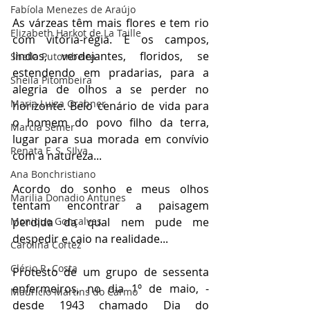
Fabíola Menezes de Araújo
As várzeas têm mais flores e tem rio 
Elizabeth Harkot de La Taille
com vitória-régia. E os campos, 
lindos, verdejantes, floridos, se 
Sheila Putombeira
estendendo em pradarias, para a 
Sheila Pitombeira
alegria de olhos a se perder no 
Maria Luiza Grabner
horizonte. Belo cenário de vida para 
o homem do povo filho da terra, 
Marcia Semer
lugar para sua morada em convívio 
Renata F. S. SIlva
com a natureza...
Ana Bonchristiano
Acordo do sonho e meus olhos 
Marilia Donadio Antunes
tentam encontrar a paisagem 
Monique Gonçalves
perdida da qual nem pude me 
despedir e caio na realidade... 
Carolina Cortez
Clério R. Costa
Protesto de um grupo de sessenta 
enfermeiros, no dia 1º de maio, - 
Maurício Martins do Carmo
desde 1943 chamado Dia do 