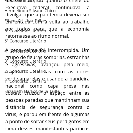
de exaustão, porquanto o chefe do 
Eduardo Moureira
Executivo federal continuava a 
Hermelindo Silvano Chico
divulgar que a pandemia deveria ser 
Eliane Cristina Folhes
enfrentada com a volta ao trabalho 
por todos para que a economia 
5º Concurso Literário
retornasse ao ritmo normal. 
6º Concurso Literário
A cena calma foi interrompida. Um 
4º Concurso Literário
grupo de figuras sombrias, estranhas 
3º Concurso Literário
e agressivas, avançou pelo meio, 
2º Concurso Literário
trajando camisetas com as cores 
verde-amarelas e usando a bandeira 
1º Concurso Literário
nacional como capa presa nas 
Elizabeth Harkot de la Taille
costas, cruzou o espaço entre as 
pessoas paradas que mantinham sua 
distância de segurança contra o 
vírus, e parou em frente de algumas 
a ponto de soltar seus perdigotos em 
cima desses manifestantes pacíficos 