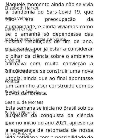
Naquele momento ainda não se vivia 
Elizabeth Harkot
a pandemia do Sars-Covid 19, que 
Paulo Velten
não era preocupação da 
humanidade, e ainda vivíamos como 
Daniel Ferraz
se o amanhã só dependesse das 
José Augusto Garcia de Sousa
nossas resoluções de fim de ano, 
entretanto, por já estar a considerar 
Manoel Herzog
o olhar da ciência sobre o ambiente 
Crônica
afirmava com muita convicção a 
dificuldade de se construir uma nova 
Zeca Sampaio
utopia, ainda que ao final apontasse 
Política
um caminho a ser construído com os 
Frederico Arzolla
povos da floresta.
Gean B. de Moraes
Esta semana se inicia no Brasil sob os 
Patrícia Bianchi
auspícios da conquista da ciência 
que no início do ano 2021, apresenta 
IBAP
a esperança de retomada de nossa 
Lucas Bolzan
vida cotidiana com a possibilidade de 