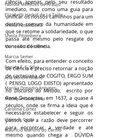
ciência apenas pelo seu resultado 
Fabíola Menezes de Araújo
imediato, mas como uma guia para 
Elizabeth Harkot de La Taille
unificar os nossos caminhos para um 
destino comum da humanidade em 
Sheila Putombeira
que se retome a solidariedade, o que 
Sheila Pitombeira
passa até mesmo pelo resgate do 
conceito de ciência.
Maria Luiza Grabner
Marcia Semer
Com efeito, para entender o conceito 
Renata F. S. SIlva
de ciência é preciso retornar a noção 
de cartesiana de COGITO, ERGO SUM 
Ana Bonchristiano
( PENSO, LOGO EXISTO) apresentado 
Marilia Donadio Antunes
no 
Discurso do Método
,  escrito por 
René Descartes, em 1637, a quase 4 
Monique Gonçalves
séculos, onde se firma a ideia que é 
Carolina Cortez
necessário estabelecer e seguir os 
Clério R. Costa
passos que a razão deve percorrer 
para encontrar a verdade e até 
Maurício Martins do Carmo
mesmo quando chega a  DÚVIDA 