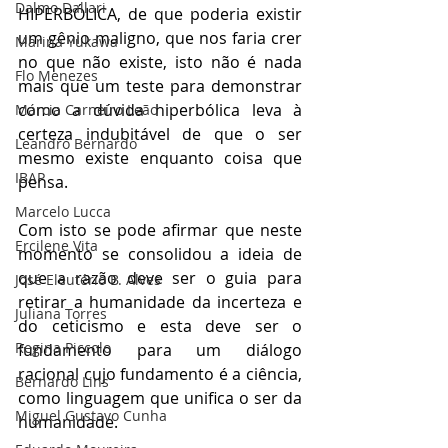
Dalmo Dallari
HIPERBÓLICA
, de que poderia existir 
um gênio maligno, que nos faria crer 
Marina Yukawa
no que não existe, isto não é nada 
Flo Menezes
mais que um teste para 
demonstrar 
como a dúvida hiperbólica leva à 
Márcia Carneiro Leão
certeza indubitável de que o ser 
Leandro Bernardo
mesmo existe enquanto coisa que 
IBAP
pensa.
Marcelo Lucca
Com isto se pode afirmar que neste 
Ercilene Vita
momento se consolidou a ideia de 
que a razão deve ser o guia para 
José Eleutério B. Alves
retirar a humanidade da incerteza e 
Juliana Torres
do ceticismo e esta deve ser o 
Regina Piccolo
fundamento para um diálogo 
racional cujo fundamento é a ciência, 
Bernardo Lins
como linguagem que unifica o ser da 
Miguel Gustavo Cunha
humanidade.