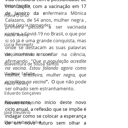
Victor Farjalla
imunização, com a vacinação em 17 
de Janeiro da e
nfermeira Mônica 
Flavia D'urso
Calazans, de 54 anos, mulher negra , 
Frank García Hernandez
primeira pessoa a ser vacinada 
contra a Covid-19 no Brasil, o que por 
Paulo Torelly
si só já é uma grande conquista, mas 
Lúcia Reisewitz
onde se destacam as suas palavras 
de incentivo a confiar na ciência, 
Valquíria Ferrão Antunes
afirmando  “
Que a população acredite 
Boaventura de Sousa Santos
na vacina. Estou falando agora como 
Vladimir Safatle
mulher, brasileira, mulher negra, que 
acreditem na vacina
”. 
 O
 que não pode 
Paulo Torelly
ser olhado sem estranhamento.
Eduardo Gonçalves
Novamente, no início deste novo 
Roberto Tardelli
ciclo anual, a reflexão que se impõe é 
José Eleutério
indagar como se colocar a esperança 
Eliana Haberli Silva
de um novo futuro sem olhar a 