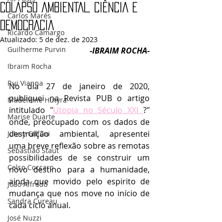
COLAPSO AMBIENTAL, CIÊNCIA E
Carlos Marés
DEMOCRACIA
Ricardo Camargo
Atualizado:
5 de dez. de 2023
Guilherme Purvin
-IBRAIM ROCHA-
Ibraim Rocha
Rui Vianna
No dia 27 de janeiro de 2020, 
publiquei na Revista PUB o artigo 
Madeleine Hutyra
intitulado "
Utopia no Século XXI 
?" 
Marise Duarte
onde, preocupado com os dados de 
destruição ambiental, apresentei 
Johny GIffoni
uma breve reflexão sobre as remotas 
Sebastião Staut
possibilidades de se construir um 
Celso Coccaro
novo destino para a humanidade, 
ainda que movido pelo espirito de 
João Alfredo
mudança que nos move no início de 
Sandra Cureau
cada ciclo anual.
José Nuzzi