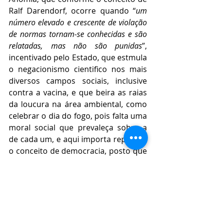
Ralf Darendorf, ocorre quando “
um 
número elevado e crescente de violação 
de normas tornam-se conhecidas e são 
relatadas, mas não são punidas
”, 
incentivado pelo Estado, que estmula 
o negacionismo cientifico nos mais 
diversos campos sociais, inclusive 
contra a vacina, e que beira as raias 
da loucura na área ambiental, como 
celebrar o dia do fogo, pois falta uma 
moral social que prevaleça sobre a 
de cada um, e aqui importa repensar 
o conceito de democracia, posto que 
por  mais que determinada ação do 
poder seja conduzida por um 
comando eleito pela maioria, isto 
não significa que ela seja a escolha 
eticamente correta, muito menos se 