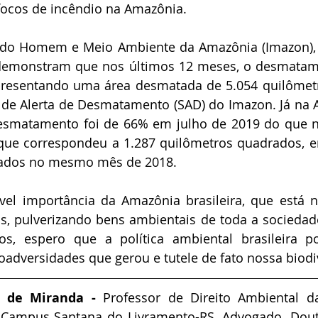
 focos de incêndio na Amazônia.
o do Homem e Meio Ambiente da Amazônia (Imazon),
 demonstram que nos últimos 12 meses, o desmatame
resentando uma área desmatada de 5.054 quilômetr
de Alerta de Desmatamento (SAD) do Imazon. Já na A
esmatamento foi de 66% em julho de 2019 do que
 que correspondeu a 1.287 quilômetros quadrados, 
rados no mesmo mês de 2018.
vel importância da Amazônia brasileira, que está 
 pulverizando bens ambientais de toda a sociedade 
os, espero que a política ambiental brasileira po
oadversidades que gerou e tutele de fato nossa biodi
 de Miranda - 
Professor de Direito Ambiental da
 Campus Santana do Livramento-RS. Advogado. Douto