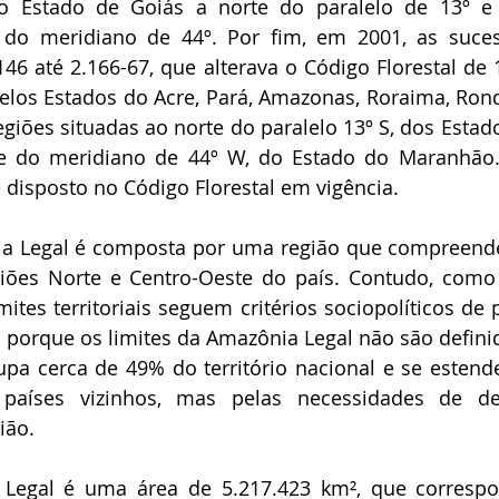
do Estado de Goiás a norte do paralelo de 13º e
do meridiano de 44º. Por fim, em 2001, as suces
.146 até 2.166-67, que alterava o Código Florestal de 
elos Estados do Acre, Pará, Amazonas, Roraima, Ron
giões situadas ao norte do paralelo 13º S, dos Estado
te do meridiano de 44º W, do Estado do Maranhão. 
 disposto no Código Florestal em vigência.
ia Legal é composta por uma região que compreende
egiões Norte e Centro-Oeste do país. Contudo, como
ites territoriais seguem critérios sociopolíticos de 
o porque os limites da Amazônia Legal não são defini
pa cerca de 49% do território nacional e se estend
o países vizinhos, mas pelas necessidades de de
ião.
Legal é uma área de 5.217.423 km², que corresp