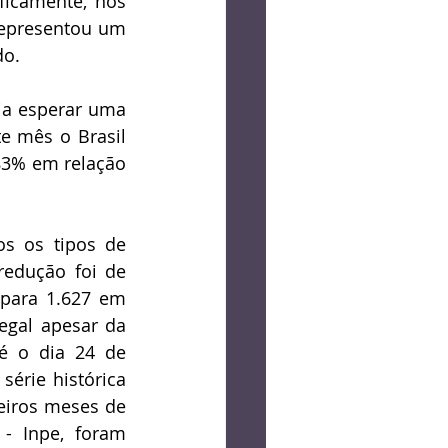
ficamente, nos 
representou um 
do.
a esperar uma 
 mês o Brasil 
83% em relação 
s os tipos de 
redução foi de 
para 1.627 em 
gal apesar da 
é o dia 24 de 
rie histórica 
eiros meses de 
- Inpe, foram 