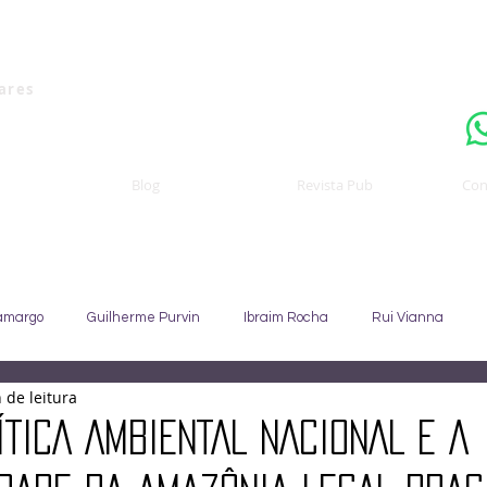
Uma publicaçã
nares
Blog
Revista Pub
Con
amargo
Guilherme Purvin
Ibraim Rocha
Rui Vianna
 de leitura
Sebastião Staut
Celso Coccaro
João Alfredo
Sandra C
ÍTICA AMBIENTAL NACIONAL E A