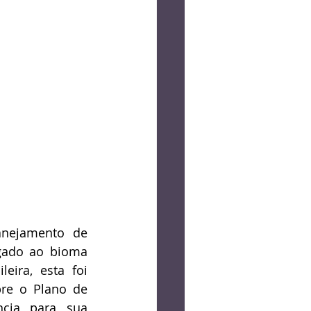
nejamento de 
gado ao bioma 
ira, esta foi 
re o Plano de 
cia para sua 