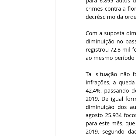
para 6.895 autos d
crimes contra a flo
decréscimo da ord
Com a suposta dimi
diminuição no pass
registrou 72,8 mil
ao mesmo período 
Tal situação não f
infrações, a queda
42,4%, passando d
2019. De igual for
diminuição dos au
agosto 25.934 foco
para este mês, que
2019, segundo dad