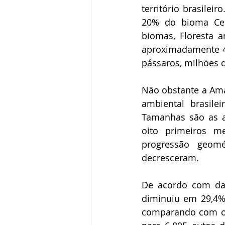
território brasilei
20% do bioma Cer
biomas, Floresta a
aproximadamente 40
pássaros, milhões d
Não obstante a Amaz
ambiental brasile
Tamanhas são as a
oito primeiros 
progressão geomét
decresceram.
De acordo com dad
diminuiu em 29,4% 
comparando com o 