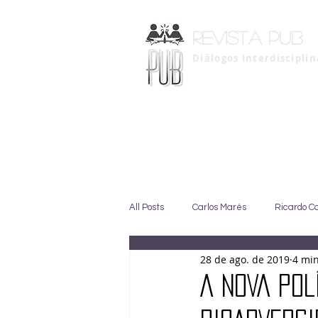
Revista pub
Diálogos Interdiscipli
All Posts
Carlos Marés
Ricardo C
28 de ago. de 2019
4 min
Marise Duarte
Johny GIffoni
A NOVA POL