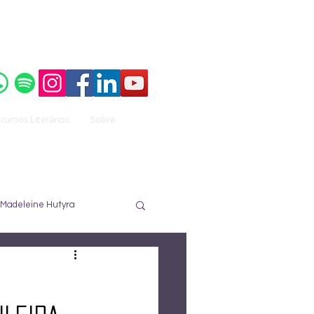
o do
Instituto Brasileiro de Advocacia Pública
cursos Literários
Sobre
Madeleine Hutyra
ureau
José Nuzzi