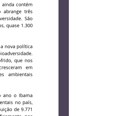
, ainda contém 
abrange três 
ersidade. São 
, quase 1.300 
 nova política 
oadversidade. 
rido, que nos 
resceram em 
es ambientais 
o ano o Ibama 
tais no país,  
ição de 9.771 