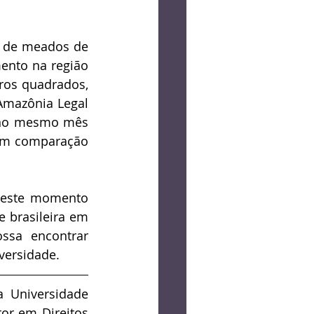
 de meados de 
nto na região 
os quadrados, 
mazônia Legal 
 no mesmo mês 
em comparação 
neste momento 
brasileira em 
ssa encontrar 
versidade.
 Universidade 
r em Direitos 