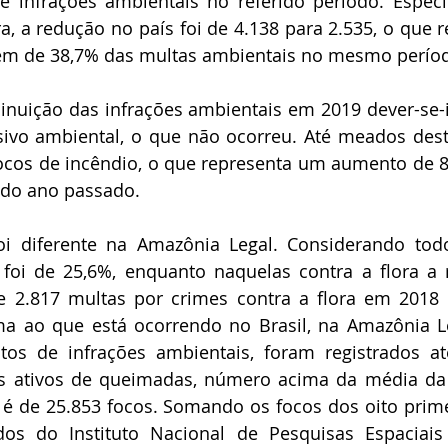
e infrações ambientais no referido período. Especi
ra, a redução no país foi de 4.138 para 2.535, o que 
em de 38,7% das multas ambientais no mesmo perío
nuição das infrações ambientais em 2019 dever-se-i
ivo ambiental, o que não ocorreu. Até meados deste
 focos de incêndio, o que representa um aumento de 
do ano passado.
oi diferente na Amazônia Legal. Considerando todo
 foi de 25,6%, enquanto naquelas contra a flora a 
e 2.817 multas por crimes contra a flora em 2018 
ma ao que está ocorrendo no Brasil, na Amazônia Le
tos de infrações ambientais, foram registrados at
s ativos de queimadas, número acima da média da sé
 é de 25.853 focos. Somando os focos dos oito prim
os do Instituto Nacional de Pesquisas Espaciais 