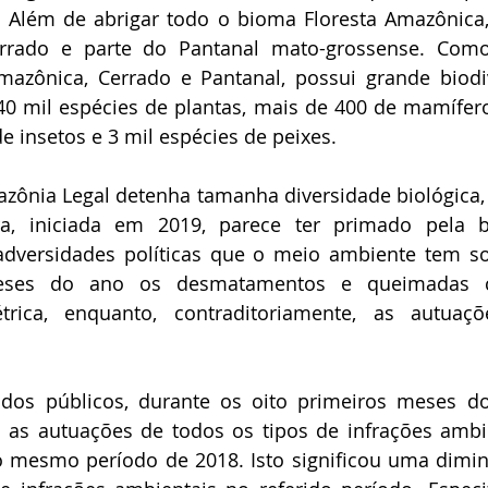
ro. Além de abrigar todo o bioma Floresta Amazônica
rado e parte do Pantanal mato-grossense. Como 
mazônica, Cerrado e Pantanal, possui grande biodiv
 mil espécies de plantas, mais de 400 de mamíferos
e insetos e 3 mil espécies de peixes.
ônia Legal detenha tamanha diversidade biológica, a
ira, iniciada em 2019, parece ter primado pela bi
dversidades políticas que o meio ambiente tem sof
meses do ano os desmatamentos e queimadas c
rica, enquanto, contraditoriamente, as autuaçõ
os públicos, durante os oito primeiros meses d
as autuações de todos os tipos de infrações ambien
mesmo período de 2018. Isto significou uma diminu