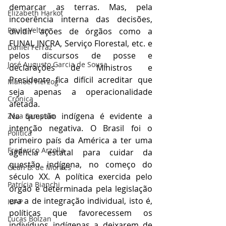
demarcar as terras. Mas, pela 
Elizabeth Harkot
incoerência interna das decisões, 
Paulo Velten
dividir ações de órgãos como a 
FUNAI, INCRA, Serviço Florestal, etc. e 
Daniel Ferraz
pelos discursos de posse e 
José Augusto Garcia de Sousa
declarações de Ministros e 
Presidente fica difícil acreditar que 
Manoel Herzog
seja apenas a operacionalidade 
Crônica
afetada.
Na questão indígena é evidente a 
Zeca Sampaio
intenção negativa. O Brasil foi o 
Política
primeiro país da América a ter uma 
Frederico Arzolla
agência estatal para cuidar da 
questão indígena, no começo do 
Gean B. de Moraes
século XX. A política exercida pelo 
Patrícia Bianchi
órgão e determinada pela legislação 
era a de integração individual, isto é, 
IBAP
políticas que favorecessem os 
Lucas Bolzan
indivíduos indígenas a deixarem de 