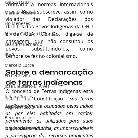
Dalmo Dallari
contrário a normas internacionais 
que o Brasil subscreve, assim como 
Marina Yukawa
violador das Declarações dos 
Flo Menezes
Direitos dos Povos Indígenas da ONU 
e da OEA. Opinião, diga-se de 
Márcia Carneiro Leão
passagem, que não consultou os 
Leandro Bernardo
povos, substituindo-os, como 
IBAP
sempre se fez no colonialismo.
Marcelo Lucca
Sobre a demarcação 
Ercilene Vita
de terras indígenas
José Eleutério B. Alves
O conceito de Terras indígenas está 
Juliana Torres
escrito na Constituição: 
“São terras 
tradicionalmente ocupadas pelos índios 
Regina Piccolo
as por eles habitadas em caráter 
Bernardo Lins
permanente, as utilizadas para suas 
atividades produtivas, as imprescindíveis 
Miguel Gustavo Cunha
à preservação dos recursos ambientais 