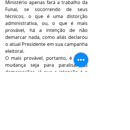
Ministério apenas fará a trabalho da 
Funai, se socorrendo de seus 
técnicos, o que é uma distorção 
administrativa, ou, o que é mais 
provável, há a intenção de não 
demarcar nada, como aliás declarou 
o atual Presidente em sua campanha 
eleitoral.
O mais provável, portanto, é que a 
mudança seja para paralisar as 
demarcações, já que a intenção é o 
retorno ao colonialismo 
integracionista. Esta política, por 
certo violadora dos direitos 
humanos, pode levar do genocídio 
de povos, como já houve no Brasil e é 
tipificado internacionalmente, que é 
a eliminação física de um grupo até o 
etnocídio que é eliminação de uma 