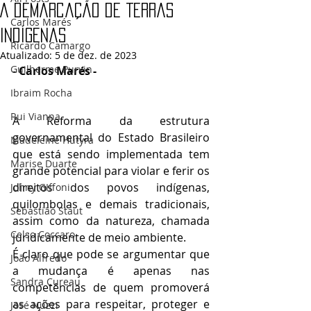
A demarcação de Terras
Carlos Marés
Indígenas
Ricardo Camargo
Atualizado:
5 de dez. de 2023
Guilherme Purvin
- 
Carlos Marés - 
Ibraim Rocha
Rui Vianna
A Reforma da estrutura 
governamental do Estado Brasileiro 
Madeleine Hutyra
que está sendo implementada tem 
Marise Duarte
grande potencial para violar e ferir os 
direitos dos povos indígenas, 
Johny GIffoni
quilombolas e demais tradicionais, 
Sebastião Staut
assim como da natureza, chamada 
Celso Coccaro
juridicamente de meio ambiente.
É claro que pode se argumentar que 
João Alfredo
a mudança é apenas nas 
Sandra Cureau
competências de quem promoverá 
as ações para respeitar, proteger e 
José Nuzzi