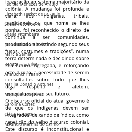
integração ao sistema majoritário da 
Fabíola Menezes de Araújo
colônia. A mudança foi profunda e 
Elizabeth Harkot de La Taille
clara: aos indígenas, tribais, 
tradicionais ou que nome se lhes 
Sheila Putombeira
ponha, foi reconhecido o direito de 
Sheila Pitombeira
continua a ser comunidades, 
produzindo e existindo segundo seus 
Maria Luiza Grabner
“usos, costumes e tradições”, numa 
Marcia Semer
terra determinada e decidindo sobre 
Renata F. S. SIlva
seu futuro. Agregada, e reforçando 
este direito, a necessidade de serem 
Ana Bonchristiano
consultados sobre tudo que lhes 
Marilia Donadio Antunes
diga respeito e afetem, 
especialmente ao seu futuro.
Monique Gonçalves
O discurso oficial do atual governo é 
Carolina Cortez
de que os indígenas devem ser 
Clério R. Costa
integrados, deixando de índios, como 
repetição do velho discurso colonial. 
Maurício Martins do Carmo
Este discurso é inconstitucional e 