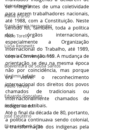
Victor Farjalla
ser integrantes de uma coletividade 
para serem trabalhadores nacionais, 
Flavia D'urso
até 1988, com a Constituição. Neste 
Frank García Hernandez
sentido foi, também, toda a política 
dos órgãos internacionais, 
Paulo Torelly
especialmente a Organização 
Lúcia Reisewitz
Internacional do Trabalho, até 1989, 
com a Convenção 169. A mudança de 
Valquíria Ferrão Antunes
orientação se deu na mesma época 
Boaventura de Sousa Santos
não por coincidência, mas porque 
Vladimir Safatle
era visível o reconhecimento 
internacional dos direitos dos povos 
Paulo Torelly
chamados de tradicionais ou 
Eduardo Gonçalves
internacionalmente chamados de 
indígenas e tribais.
Roberto Tardelli
Até o final da década de 80, portanto, 
José Eleutério
a política continuava sendo colonial, 
Eliana Haberli Silva
a transformação dos indígenas pela 