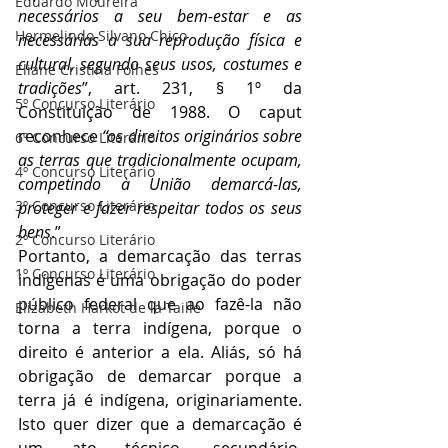
Eduardo Moureira
necessários a seu bem-estar e as 
Hermelindo Silvano Chico
necessárias a sua reprodução física e 
cultural, segundo seus usos, costumes e 
Eliane Cristina Folhes
tradições
”, art. 231, § 1º da 
5º Concurso Literário
Constituição de 1988. O caput 
reconhece 
“os direitos originários sobre 
6º Concurso Literário
as terras que tradicionalmente ocupam, 
4º Concurso Literário
competindo à União demarcá-las, 
3º Concurso Literário
proteger e fazer respeitar todos os seus 
bens
.”
2º Concurso Literário
Portanto, a demarcação das terras 
1º Concurso Literário
indígenas é uma obrigação do poder 
público federal que ao fazê-la não 
Elizabeth Harkot de la Taille
torna a terra indígena, porque o 
direito é anterior a ela. Aliás, só há 
obrigação de demarcar porque a 
terra já é indígena, originariamente. 
Isto quer dizer que a demarcação é 