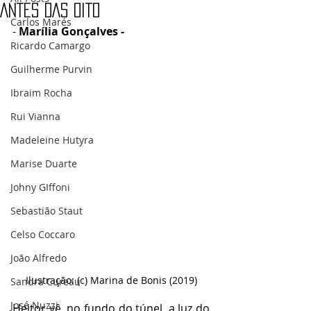
ANTES DAS OITO
Carlos Marés
- 
Marília Gonçalves - 
Ricardo Camargo
Guilherme Purvin
Ibraim Rocha
Rui Vianna
Madeleine Hutyra
Marise Duarte
Johny GIffoni
Sebastião Staut
Celso Coccaro
João Alfredo
Ilustração: (c) Marina de Bonis (2019)
Sandra Cureau
José Nuzzi
Heitor vê, no fundo do túnel, a luz do 