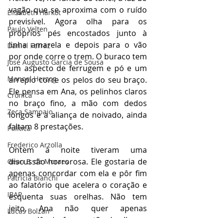
vagão que se aproxima com o ruído 
Elizabeth Harkot
previsível. Agora olha para os 
Paulo Velten
próprios pés encostados junto à 
linha amarela e depois para o vão 
Daniel Ferraz
por onde corre o trem. O buraco tem 
José Augusto Garcia de Sousa
um aspecto de ferrugem e pó e um 
Manoel Herzog
arrepio corre os pelos do seu braço. 
Ele pensa em Ana, os pelinhos claros 
Crônica
no braço fino, a mão com dedos 
Zeca Sampaio
longos e a aliança de noivado, ainda 
faltam 8 prestações.
Política
Frederico Arzolla
Ontem à noite tiveram uma 
discussão horrorosa. Ele gostaria de 
Gean B. de Moraes
apenas concordar com ela e pôr fim 
Patrícia Bianchi
ao falatório que acelera o coração e 
IBAP
esquenta suas orelhas. Não tem 
jeito, Ana não quer apenas 
Lucas Bolzan