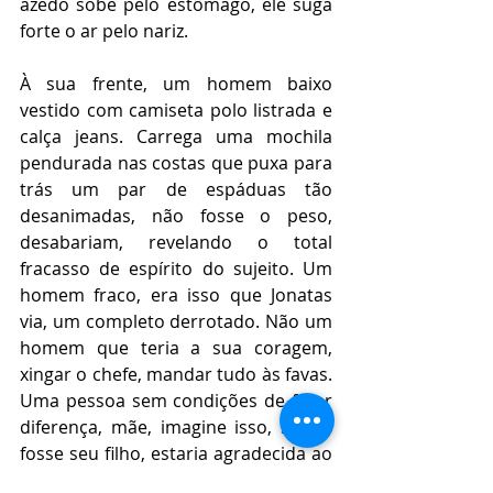
azedo sobe pelo estômago, ele suga 
forte o ar pelo nariz. 
À sua frente, um homem baixo 
vestido com camiseta polo listrada e 
calça jeans. Carrega uma mochila 
pendurada nas costas que puxa para 
trás um par de espáduas tão 
desanimadas, não fosse o peso, 
desabariam, revelando o total 
fracasso de espírito do sujeito. Um 
homem fraco, era isso que Jonatas 
via, um completo derrotado. Não um 
homem que teria a sua coragem, 
xingar o chefe, mandar tudo às favas. 
Uma pessoa sem condições de fazer 
diferença, mãe, imagine isso, se ele 
fosse seu filho, estaria agradecida ao 
seu Jesus Cristo? É assim que eu 