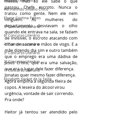
Eduardo Moureira
meses, mas só ele sabe o que 
passou. Chefe escroto. Nunca o 
Hermelindo Silvano Chico
tratou como gente. Nem ele nem 
Eliane Cristina Folhes
ninguém. As mulheres do 
departamento desviavam o olho 
5º Concurso Literário
quando ele entrava na sala, se faziam 
6º Concurso Literário
de invisível, o escroto atacando com 
olhar de sacana e mãos de visgo. E a 
4º Concurso Literário
mãe dizendo dia sim e outro também 
3º Concurso Literário
que o emprego era uma dádiva de 
2º Concurso Literário
Jesus Cristo, que era uma salvação, 
que era o lugar dele fazer diferença.
1º Concurso Literário
Jonatas quer mesmo fazer diferença. 
Elizabeth Harkot de la Taille
Agora empilha a segunda fileira de 
copos. A leseira do álcool virou 
urgência, vontade de sair correndo. 
Pra onde? 
Heitor já tentou ser atendido pelo 