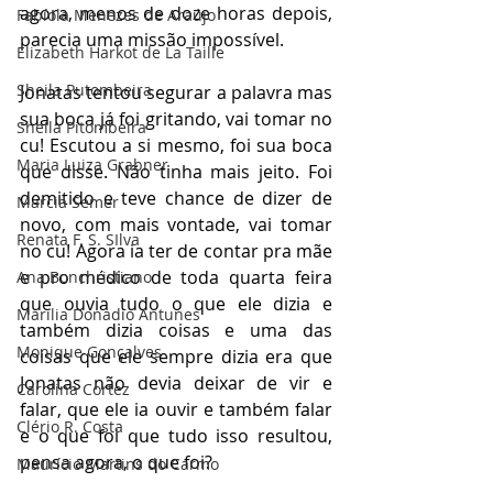
agora, menos de doze horas depois, 
Fabíola Menezes de Araújo
parecia uma missão impossível.
Elizabeth Harkot de La Taille
Sheila Putombeira
Jonatas tentou segurar a palavra mas 
sua boca já foi gritando, vai tomar no 
Sheila Pitombeira
cu! Escutou a si mesmo, foi sua boca 
Maria Luiza Grabner
que disse. Não tinha mais jeito. Foi 
demitido e teve chance de dizer de 
Marcia Semer
novo, com mais vontade, vai tomar 
Renata F. S. SIlva
no cu! Agora ia ter de contar pra mãe 
e pro médico de toda quarta feira 
Ana Bonchristiano
que ouvia tudo o que ele dizia e 
Marilia Donadio Antunes
também dizia coisas e uma das 
Monique Gonçalves
coisas que ele sempre dizia era que 
Jonatas não devia deixar de vir e 
Carolina Cortez
falar, que ele ia ouvir e também falar 
Clério R. Costa
e o que foi que tudo isso resultou, 
pensa agora, o que foi?
Maurício Martins do Carmo