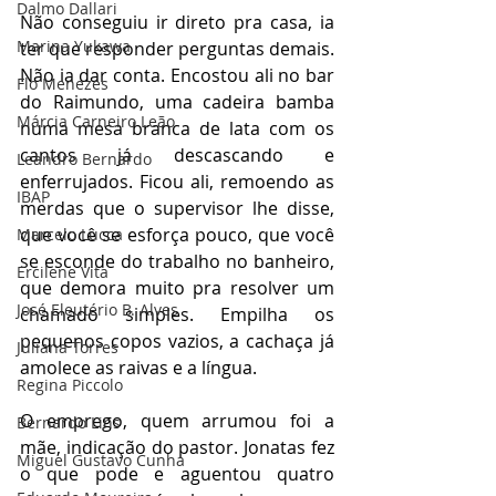
Dalmo Dallari
Não conseguiu ir direto pra casa, ia 
Marina Yukawa
ter que responder perguntas demais. 
Não ia dar conta. Encostou ali no bar 
Flo Menezes
do Raimundo, uma cadeira bamba 
Márcia Carneiro Leão
numa mesa branca de lata com os 
cantos já descascando e 
Leandro Bernardo
enferrujados. Ficou ali, remoendo as 
IBAP
merdas que o supervisor lhe disse, 
que você se esforça pouco, que você 
Marcelo Lucca
se esconde do trabalho no banheiro, 
Ercilene Vita
que demora muito pra resolver um 
José Eleutério B. Alves
chamado simples. Empilha os 
pequenos copos vazios, a cachaça já 
Juliana Torres
amolece as raivas e a língua.
Regina Piccolo
O emprego, quem arrumou foi a 
Bernardo Lins
mãe, indicação do pastor. Jonatas fez 
Miguel Gustavo Cunha
o que pode e aguentou quatro 