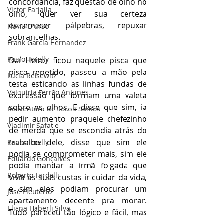
concordância, faz questão de olho no 
Victor Farjalla
olho, quer ver sua certeza 
estremecer pálpebras, repuxar 
Flavia D'urso
sobrancelhas.
Frank García Hernandez
Paulo Torelly
Daí Heitor ficou naquele pisca que 
pisca repetido, passou a mão pela 
Lúcia Reisewitz
testa esticando as linhas fundas de 
Valquíria Ferrão Antunes
expressão que formam uma valeta 
sobre os olhos. E disse que sim, ia 
Boaventura de Sousa Santos
pedir aumento praquele chefezinho 
Vladimir Safatle
de merda que se escondia atrás do 
trabalho dele, disse que sim ele 
Paulo Torelly
podia se comprometer mais, sim ele 
Eduardo Gonçalves
podia mandar a irmã folgada que 
Roberto Tardelli
vivia às suas custas ir cuidar da vida, 
e sim eles podiam procurar um 
José Eleutério
apartamento decente pra morar. 
Eliana Haberli Silva
Tudo pareceu tão lógico e fácil, mas 