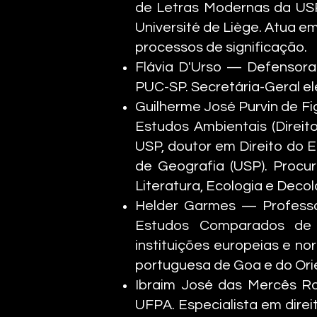
de Letras Modernas da USP
Université de Liège. Atua em
processos de significação.
Flávia D'Urso — Defensora
PUC-SP. Secretária-Geral ele
Guilherme José Purvin de Fi
Estudos Ambientais (Direit
USP, doutor em Direito do
de Geografia (USP). Proc
Literatura, Ecologia e Deco
Helder Garmes — Professor
Estudos Comparados de L
instituições europeias e no
portuguesa de Goa e do Ori
Ibraim José das Mercês Ro
UFPA. Especialista em direi