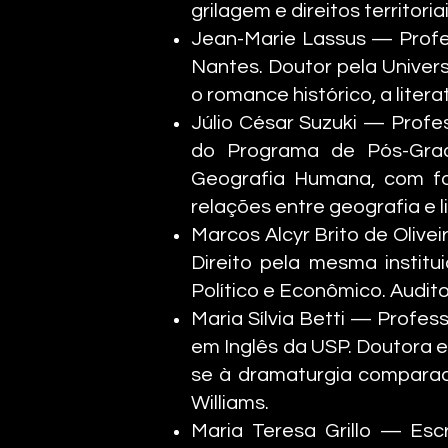
grilagem e direitos territor
Jean-Marie Lassus — Profess
Nantes. Doutor pela Univers
o romance histórico, a lite
Júlio César Suzuki — Prof
do Programa de Pós-Gra
Geografia Humana, com fo
relações entre geografia e l
Marcos Alcyr Brito de Olive
Direito pela mesma institu
Político e Econômico. Audi
Maria Sílvia Betti — Profes
em Inglês da USP. Doutora em
se à dramaturgia comparad
Williams.
Maria Teresa Grillo — Esc