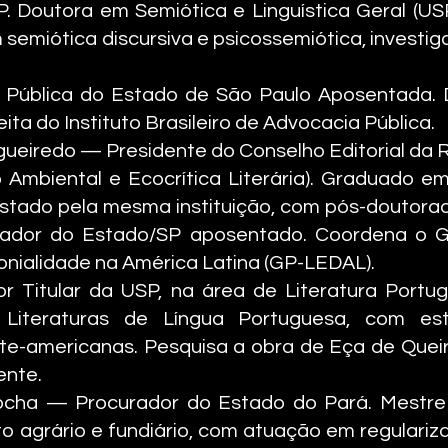
. Doutora em Semiótica e Linguística Geral (U
 semiótica discursiva e psicossemiótica, investi
 Pública do Estado de São Paulo Aposentada. D
ita do Instituto Brasileiro de Advocacia Pública.
gueiredo — Presidente do Conselho Editorial da 
o Ambiental e Ecocrítica Literária). Graduado e
 Estado pela mesma instituição, com pós-douto
urador do Estado/SP aposentado. Coordena o 
lonialidade na América Latina (GP-LEDAL).
 Titular da USP, na área de Literatura Portu
iteraturas de Língua Portuguesa, com est
rte-americanas. Pesquisa a obra de Eça de Queiró
ente.
cha — Procurador do Estado do Pará. Mestre 
to agrário e fundiário, com atuação em regulari