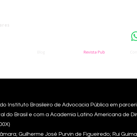
Uma publicaçã
nares
Blog
Revista Pub
Con
o Instituto Brasileiro de Advocacia Pública em parce
al do Brasil e com a Academia Latino Americana de Dir
00X)
Câmara; Guilherme José Purvin de Figueiredo; Rui Guima