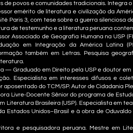
iais de povos e comunidades tradicionais. Integra 
or emérito de literatura e civilização da Améri
ité Paris 3, com tese sobre a guerra silenciosa 
ratura de testemunho e a literatura peruana cont
essor Associado de Geografia Humana na USP (F
duação em Integração da América Latina (
rmação também em Letras. Pesquisa geografi
iteratura.
ira — Graduado em Direito pela USP e doutor em F
ição. Especialista em interesses difusos e cole
tor aposentado do TCM/SP. Autor de Cidadania Ple
sora Livre-Docente Sênior do programa de Estudos
 Literatura Brasileira (USP). Especialista em te
a Estados Unidos–Brasil e à obra de Oduvaldo 
ritora e pesquisadora peruana. Mestre em Lite