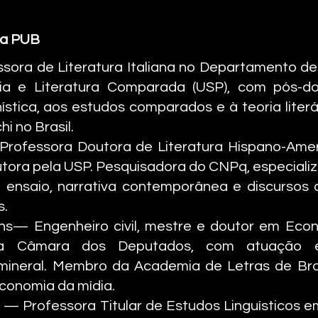
ta PUB
essora de Literatura Italiana no Departamento d
ia e Literatura Comparada (USP), com pós-do
nística, aos estudos comparados e à teoria liter
i no Brasil.
 Professora Doutora de Literatura Hispano-Ame
utora pela USP. Pesquisadora do CNPq, especializ
nsaio, narrativa contemporânea e discursos cr
s.
Lins— Engenheiro civil, mestre e doutor em Eco
 da Câmara dos Deputados, com atuação e
ineral. Membro da Academia de Letras de Brasí
onomia da mídia.
le — Professora Titular de Estudos Linguísticos