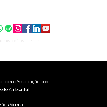
o do
Instituto Brasileiro de Advocacia Pública
cursos Literários
Sobre
ria com a Associação dos
eito Ambiental.
rães Vianna.