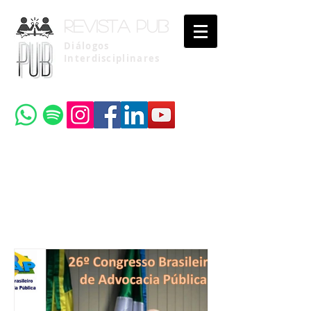
Revista pub
Diálogos
Interdisciplinares
Uma publicação do
Instituto Brasileiro de Advocacia Pública