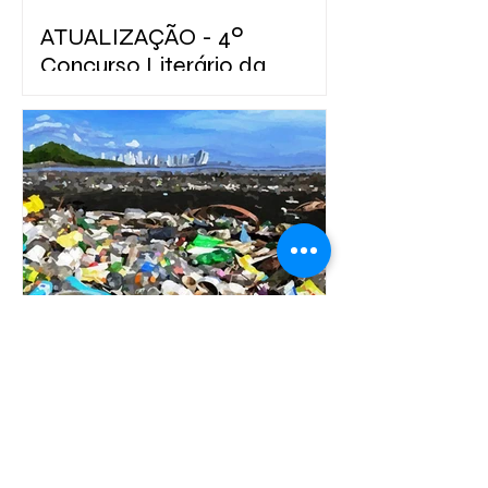
ATUALIZAÇÃO - 4º
Concurso Literário da
Revista PUB - Diálogos
Interdisciplinares
Informamos que o prazo para
inscrições no 4º Concurso Literário da
Revista PUB - Diálogos
Interdisciplinares foi PRORROGADO.
As inscrições poderão ser realizadas
até o dia 20 de julho de 2022. Para
acessar o edital e as informações
sobre como efetuar a inscrição,
acesse AQUI. 21 de junho de 2022
9 de fev. de 2021
​4º Concurso Literário da
Revista PUB - Diálogos