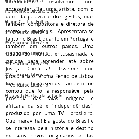
Eduardo Moureira
interlocutora! Resolvemos nos 
apresentar. Ela, uma artista, com o 
Hermelindo Silvano Chico
dom da palavra e dos gestos, mas 
Eliane Cristina Folhes
também compositora e diretora de 
teatro e musicais. Apresentara-se 
5º Concurso Literário
tanto no Brasil, quanto em Portugal e 
6º Concurso Literário
também em outros países. Uma 
4º Concurso Literário
cidadã do mundo, entusiasmada e 
curiosa para aprender até sobre 
3º Concurso Literário
Justiça Climática! Disse-me que 
2º Concurso Literário
procuraria o livro na Fenac  de Lisboa 
tão logo chegássemos. Também me 
1º Concurso Literário
contou que foi a responsável pela 
Elizabeth Harkot de la Taille
prosódia das falas indígena e 
africana da série “Independências”, 
produzida por uma TV  brasileira. 
Que maravilha! Ela gosta do Brasil e 
se interessa pela história e destino 
de seus povos originários e das 