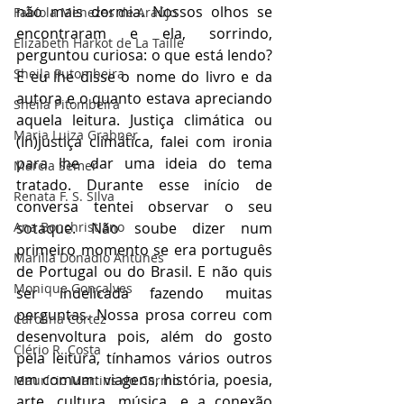
não mais dormia. Nossos olhos se 
Fabíola Menezes de Araújo
encontraram e ela, sorrindo, 
Elizabeth Harkot de La Taille
perguntou curiosa: o que está lendo? 
Sheila Putombeira
E eu lhe disse o nome do livro e da 
autora e o quanto estava apreciando 
Sheila Pitombeira
aquela leitura. Justiça climática ou 
Maria Luiza Grabner
(In)justiça climática, falei com ironia 
para lhe dar uma ideia do tema 
Marcia Semer
tratado. Durante esse início de 
Renata F. S. SIlva
conversa tentei observar o seu 
Ana Bonchristiano
sotaque. Não soube dizer num 
primeiro momento se era português 
Marilia Donadio Antunes
de Portugal ou do Brasil. E não quis 
Monique Gonçalves
ser indelicada fazendo muitas 
perguntas. Nossa prosa correu com 
Carolina Cortez
desenvoltura pois, além do gosto 
Clério R. Costa
pela leitura, tínhamos vários outros 
em comum: viagens, história, poesia, 
Maurício Martins do Carmo
arte, cultura, música, e a conexão 