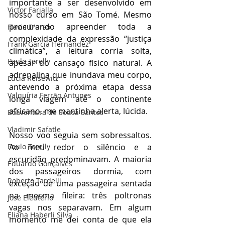
importante a ser desenvolvido em 
Victor Farjalla
nosso curso em São Tomé. Mesmo 
procurando apreender toda a 
Flavia D'urso
complexidade da expressão “justiça 
Frank García Hernandez
climática”, a leitura corria solta, 
Paulo Torelly
apesar do cansaço físico natural. A 
adrenalina que inundava meu corpo, 
Lúcia Reisewitz
antevendo a próxima etapa dessa 
Valquíria Ferrão Antunes
longa viagem até o continente 
africano, me mantinha alerta, lúcida.
Boaventura de Sousa Santos
Vladimir Safatle
Nosso voo seguia sem sobressaltos. 
Paulo Torelly
Ao meu redor o silêncio e a 
escuridão predominavam. A maioria 
Eduardo Gonçalves
dos passageiros dormia, com 
Roberto Tardelli
exceção de uma passageira sentada 
na mesma fileira: três poltronas 
José Eleutério
vagas nos separavam. Em algum 
Eliana Haberli Silva
momento me dei conta de que ela 