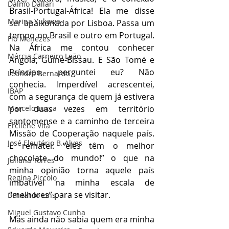
Dalmo Dallari
Brasil-Portugal-África! Ela me disse 
Marina Yukawa
ser apaixonada por Lisboa. Passa um 
tempo no Brasil e outro em Portugal. 
Flo Menezes
Na África me contou conhecer 
Márcia Carneiro Leão
Angola, Guiné-Bissau. E São Tomé e 
Príncipe, perguntei eu? Não 
Leandro Bernardo
conhecia. Imperdível acrescentei, 
IBAP
com a segurança de quem já estivera 
Marcelo Lucca
por duas vezes em território 
santomense e a caminho de terceira 
Ercilene Vita
Missão de Cooperação naquele país. 
José Eleutério B. Alves
E rematei: “eles têm o melhor 
chocolate do mundo!” o que na 
Juliana Torres
minha opinião torna aquele país 
Regina Piccolo
imbatível na minha escala de 
“melhores” para se visitar.
Bernardo Lins
Miguel Gustavo Cunha
Mas ainda não sabia quem era minha 