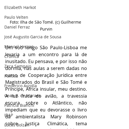
Elizabeth Harkot
Paulo Velten
Foto: Ilha de São Tomé. (c) Guilherme 
Daniel Ferraz
Purvin
José Augusto Garcia de Sousa
Manoel Herzog
Um voo longo São Paulo-Lisboa me 
levaria a um encontro para lá de 
Crônica
inusitado. Eu pensava, e por isso não 
Zeca Sampaio
dormia, nas aulas a serem dadas no 
curso de Cooperação Jurídica entre 
Política
Magistrados do Brasil e São Tomé e 
Frederico Arzolla
Príncipe, África insular, meu destino. 
Gean B. de Moraes
A luz fraca do avião, a travessia 
escura sobre o Atlântico, não 
Patrícia Bianchi
impediam que eu devorasse o livro 
IBAP
da ambientalista Mary Robinson 
sobre Justiça Climática, tema 
Lucas Bolzan