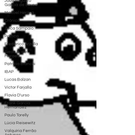
José Augusto
Garcia de Sousa
Manoel Herzog
Crônica
Zeca Sampaio
Política
Frederico Arzolla
Gean B. de
Moraes
Patrícia Bianchi
IBAP
Lucas Bolzan
Victor Farjalla
Flavia D'urso
Frank García
Hernandez
Paulo Torelly
Lúcia Reisewitz
Valquíria Ferrão