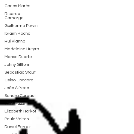
Carlos Marés
Ricardo
Camargo
Guilherme Purvin
Ibraim Rocha
Rui Vianna
Madeleine Hutyra
Marise Duarte
Johny GIffoni
Sebastião Staut
Celso Coccaro
João Alfredo
Sandra Cureau
José Nuzzi
Elizabeth Harkot
Paulo Velten
Daniel Ferraz