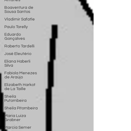
Antunes
Boaventura de
Sousa Santos
Vladimir Safatle
Paulo Torelly
Eduardo
Gonçalves
Roberto Tardelli
José Eleutério
Eliana Haberli
Silva
Fabíola Menezes
de Araújo
Elizabeth Harkot
de La Taille
Sheila
Putombeira
Sheila Pitombeira
Maria Luiza
Grabner
Marcia Semer