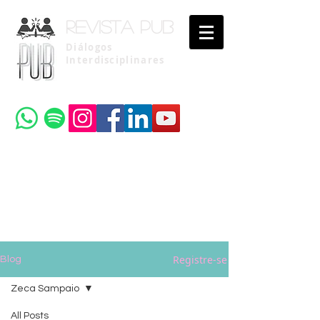
Revista pub
Diálogos
Interdisciplinares
Uma publicação do
Instituto Brasileiro de Advocacia Pública
Registre-se
Blog
Zeca Sampaio
All Posts