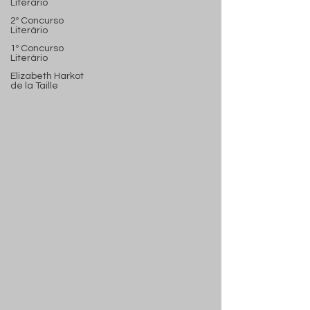
Literário
2º Concurso
Literário
1º Concurso
Literário
Elizabeth Harkot
de la Taille