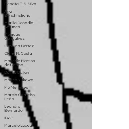
Renata F. S. SIlva
Ana
Bonchristiano
Marilia Donadio
Antunes
Monique
Gonçalves
Carolina Cortez
Clério R. Costa
Maurício Martins
do Carmo
Dalmo Dallari
Marina Yukawa
Flo Menezes
Márcia Carneiro
Leão
Leandro
Bernardo
IBAP
Marcelo Lucca