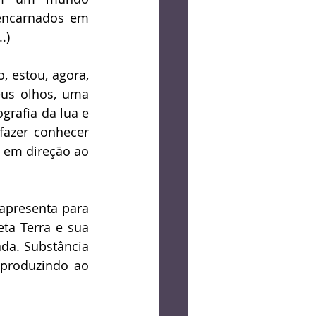
encarnados em 
.) 
, estou, agora, 
us olhos, uma 
rafia da lua e 
azer conhecer 
 em direção ao 
apresenta para 
a Terra e sua 
da. Substância 
eproduzindo ao 