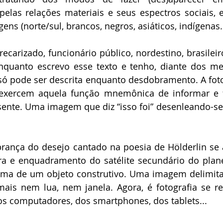
elas relações materiais e seus espectros sociais, 
gens (norte/sul, brancos, negros, asiáticos, indígenas..
recarizado, funcionário público, nordestino, brasileiro
nquanto escrevo esse texto e tenho, diante dos me
 só pode ser descrita enquanto desdobramento. A fotog
, exercem aquela função mnemônica de informar e f
sente. Uma imagem que diz “isso foi” desenleando-se
rança do desejo cantado na poesia de Hölderlin se 
a e enquadramento do satélite secundário do planet
orma de um objeto construtivo. Uma imagem delimita
mais nem lua, nem janela. Agora, é fotografia se r
 dos computadores, dos smartphones, dos tablets... 