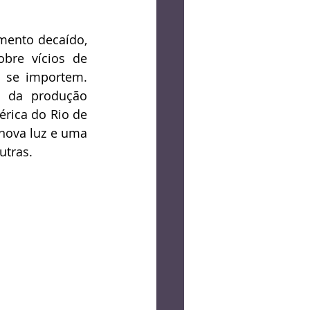
mento decaído, 
bre vícios de 
 se importem. 
o da produção 
rica do Rio de 
nova luz e uma 
tras. 