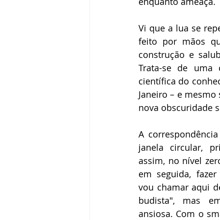
enquanto ameaça.
Vi que a lua se rep
feito por mãos qu
construção e salu
Trata-se de uma c
científica do conhe
Janeiro – e mesmo s
nova obscuridade s
A correspondência 
janela circular, p
assim, no nível zer
em seguida, fazer
vou chamar aqui de
budista", mas e
ansiosa. Com o sma