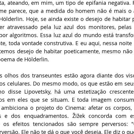
eta, ateando, em mim, um tipo de epifania negativa.
 me parece, que a medida do homem não é mais o a
Hölderlin. Hoje, se ainda existe o desejo de habitar 
ser atravessado pela luz azul dos monitores, pelas
or algoritmos. Essa luz azul do mundo está transfo
te, toda vontade construtiva. E eu aqui, nessa noit
 temos desejo de habitar poeticamente, mesmo não 
poema de Hölderlin.
os olhos dos transeuntes estão agora diante dos vis
 dos celulares. Do mesmo modo, os que estão em seus
o disse Lipovetsky, há uma estetização crescent
os em eles que se situam. E toda imagem consumi
a, ambiciona o projeto do Cinema: afetar os corpos,
s e dos enquadramentos. Žižek concorda com ess
 os efeitos tencionados são sempre perversos: 
erversão. Ele não te dá o que você deseja. Ele diz o q