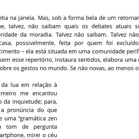
etia na janela. Mas, sob a forma bela de um retorna
e, talvez, não saibam quais os debates atuais so
bridade da moradia. Talvez não saibam. Talvez não
asa, possivelmente, feita por quem foi excluíd
cimento – ela está situada em uma comunidade perifé
em esse repertório, instaura sentidos, elabora uma 
obre os gestos no mundo. Se não novas, ao menos ou
da lua em relação à 
rimeiro me encantou 
o da inquietude; para, 
 a pronúncia do que 
 uma "gramática zen 
m tom de pergunta 
rtphone, mirei o céu 