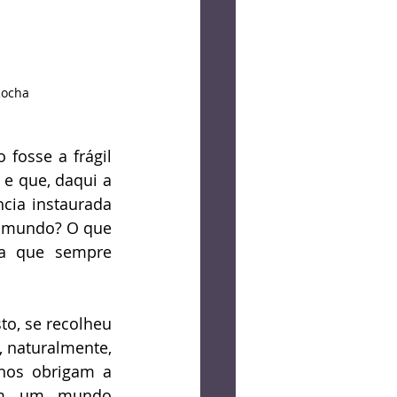
Rocha
fosse a frágil 
e que, daqui a 
ia instaurada 
o mundo? O que 
a que sempre 
o, se recolheu 
 naturalmente, 
nos obrigam a 
em um mundo 