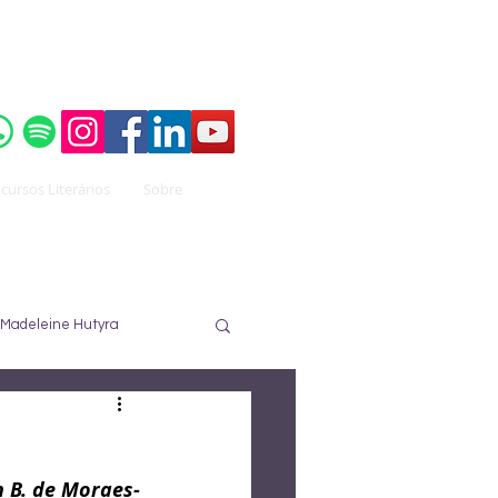
o do
Instituto Brasileiro de Advocacia Pública
cursos Literários
Sobre
Madeleine Hutyra
ureau
José Nuzzi
 B. de Moraes-