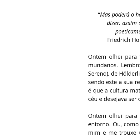
Elizabeth Harkot
Paulo Velten
“
Mas poderá o ho
dizer: assim
Zeca Sampaio
Política
Fr
poeticame
Friedrich Hö
Victor Farjalla
Flavia D'urso
Ontem olhei para f
mundanos. Lembro
Sereno), de Hölderl
sendo este a sua re
é que a cultura mat
céu e desejava ser 
Ontem olhei para 
entorno. Ou, como d
mim e me trouxe u