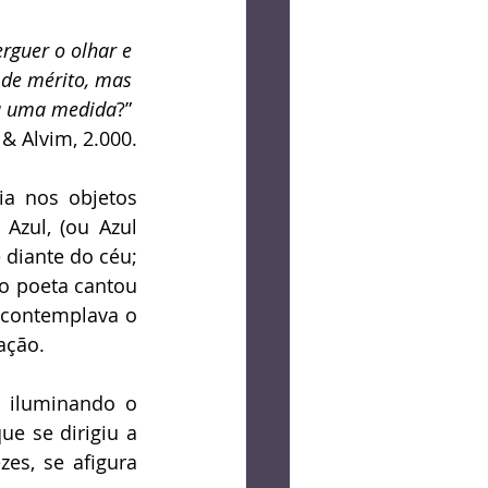
og
Crônica
rguer o olhar e 
 de mérito, mas 
Lucas Bolzan
a uma medida
?” 
 & Alvim, 2.000.
a nos objetos 
ul, (ou Azul 
diante do céu; 
o poeta cantou 
 contemplava o 
ação. 
 iluminando o 
e se dirigiu a 
s, se afigura 