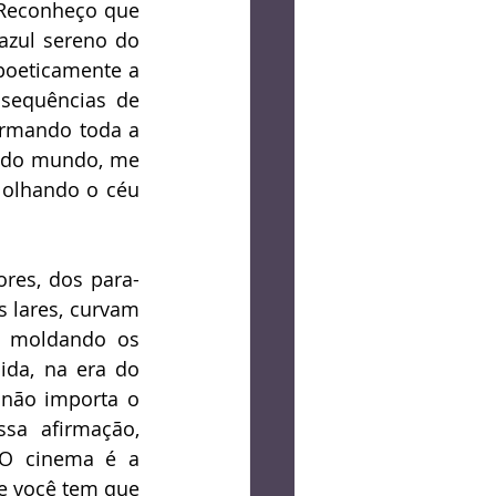
 Reconheço que 
zul sereno do 
poeticamente a 
 sequências de 
rmando toda a 
e do mundo, me 
olhando o céu 
ores, dos para-
 lares, curvam 
e moldando os 
da, na era do 
 não importa o 
a afirmação, 
"O cinema é a 
ue você tem que 