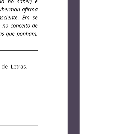
o no saber) e 
Huberman afirma 
ciente. Em se 
 no conceito de 
as que ponham, 
de  Letras. 