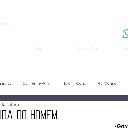
Uma publicaçã
nares
Blog
Revista Pub
Con
amargo
Guilherme Purvin
Ibraim Rocha
Rui Vianna
de leitura
Sebastião Staut
Celso Coccaro
João Alfredo
Sandra C
dida do homem
-Gean