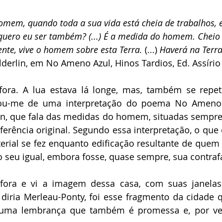
Daniel Ferraz
José Augusto Garcia de Sousa
Manoel Herz
mem, quando toda a sua vida está cheia de trabalhos, e
 quero eu ser também? (...) É a medida do homem. Cheio
ederico Arzolla
Gean B. de Moraes
Patrícia Bianchi
IBAP
nte, vive o homem sobre esta Terra. 
(...) 
Haverá na Terr
lderlin, em No Ameno Azul, Hinos Tardios, Ed. Assírio
Frank García Hernandez
Paulo Torelly
ora. A lua estava lá longe, mas, também se repeti
u-me de uma interpretação do poema No Ameno Az
in, que fala das medidas do homem, situadas sempre 
ferência original. Segundo essa interpretação, o que 
erial se fez enquanto edificação resultante de quem
o seu igual, embora fosse, quase sempre, sua contraf
fora e vi a imagem dessa casa, com suas janelas
iria Merleau-Ponty, foi esse fragmento da cidade qu
ma lembrança que também é promessa e, por veze