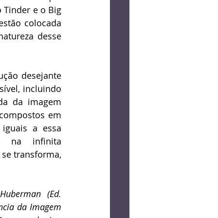
 Tinder e o Big 
estão colocada 
atureza desse 
ção desejante 
vel, incluindo 
da da imagem 
ecompostos em 
iguais a essa 
na infinita 
se transforma, 
Huberman (Ed. 
ência da Imagem 