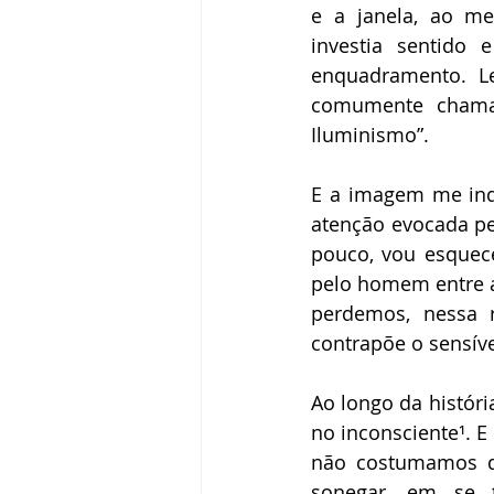
e a janela, ao m
investia sentido 
enquadramento. L
comumente chamad
Iluminismo”.
E a imagem me inqui
atenção evocada pe
pouco, vou esquec
pelo homem entre a
perdemos, nessa 
contrapõe o sensíve
Ao longo da históri
no inconsciente¹. E
não costumamos da
sonegar, em se 