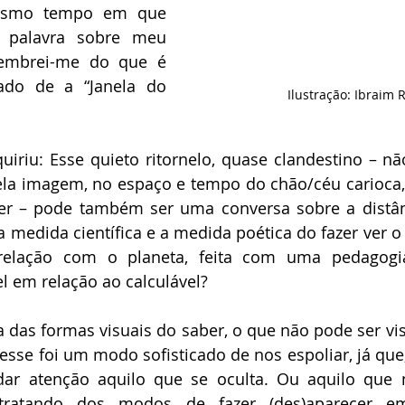
esmo tempo em que 
e palavra sobre meu 
embrei-me do que é 
o de a “Janela do 
Ilustração: Ibraim 
riu: Esse quieto ritornelo, quase clandestino – não 
la imagem, no espaço e tempo do chão/céu carioca, 
er – pode também ser uma conversa sobre a distânc
 medida científica e a medida poética do fazer ver 
relação com o planeta, feita com uma pedagogi
l em relação ao calculável? 
a das formas visuais do saber, o que não pode ser vist
 esse foi um modo sofisticado de nos espoliar, já que,
r atenção aquilo que se oculta. Ou aquilo que 
tratando dos modos de fazer (des)aparecer 