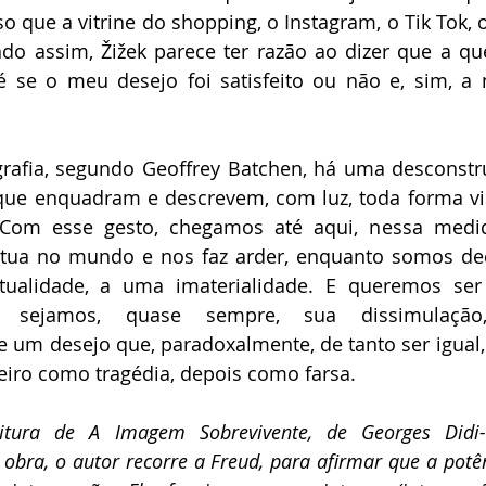
so que a vitrine do shopping, o Instagram, o Tik Tok, o
do assim, Žižek parece ter razão ao dizer que a qu
se o meu desejo foi satisfeito ou não e, sim, a n
rafia, segundo Geoffrey Batchen, há uma desconstru
ue enquadram e descrevem, com luz, toda forma visí
 Com esse gesto, chegamos até aqui, nessa medi
situa no mundo e nos faz arder, enquanto somos d
tualidade, a uma imaterialidade. E queremos ser 
sejamos, quase sempre, sua dissimulação, 
e um desejo que, paradoxalmente, de tanto ser igual, 
eiro como tragédia, depois como farsa.
tura de A Imagem Sobrevivente, de Georges Didi-
 obra, o autor recorre a Freud, para afirmar que a pot