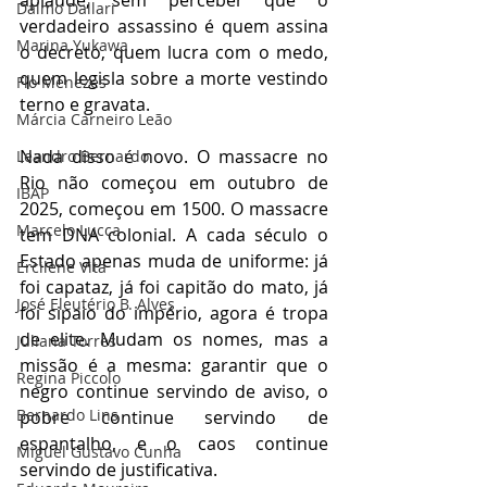
aplaude, sem perceber que o 
Dalmo Dallari
verdadeiro assassino é quem assina 
Marina Yukawa
o decreto, quem lucra com o medo, 
quem legisla sobre a morte vestindo 
Flo Menezes
terno e gravata.
Márcia Carneiro Leão
Nada disso é novo. O massacre no 
Leandro Bernardo
Rio não começou em outubro de 
IBAP
2025, começou em 1500. O massacre 
Marcelo Lucca
tem DNA colonial. A cada século o 
Estado apenas muda de uniforme: já 
Ercilene Vita
foi capataz, já foi capitão do mato, já 
José Eleutério B. Alves
foi sipaio do império, agora é tropa 
de elite. Mudam os nomes, mas a 
Juliana Torres
missão é a mesma: garantir que o 
Regina Piccolo
negro continue servindo de aviso, o 
Bernardo Lins
pobre continue servindo de 
espantalho, e o caos continue 
Miguel Gustavo Cunha
servindo de justificativa.