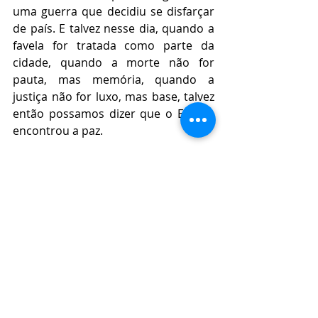
uma guerra que decidiu se disfarçar 
de país. E talvez nesse dia, quando a 
favela for tratada como parte da 
cidade, quando a morte não for 
pauta, mas memória, quando a 
justiça não for luxo, mas base, talvez 
então possamos dizer que o Estado 
encontrou a paz.
Mas até lá, que o grito ecoe. Que a 
ironia denuncie. Que a palavra 
rasgue o verniz. Porque enquanto 
houver corpo negro tombando e 
manchete dizendo “confronto”, não 
haverá ordem, não haverá lei, não 
haverá civilização. Apenas uma 
máquina velha, colonial e disfarçada, 
funcionando com sangue e silêncio. E 