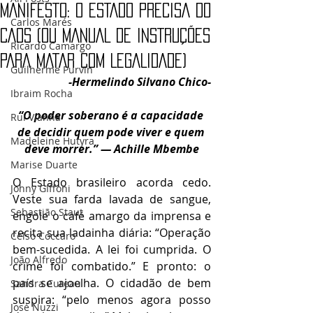
MANIFESTO: O ESTADO PRECISA DO
Carlos Marés
CAOS (OU MANUAL DE INSTRUÇÕES
Ricardo Camargo
PARA MATAR COM LEGALIDADE)
Guilherme Purvin
-
Hermelindo Silvano Chico-
Ibraim Rocha
“O poder soberano é a capacidade 
Rui Vianna
de decidir quem pode viver e quem 
Madeleine Hutyra
deve morrer.” — Achille Mbembe
Marise Duarte
O Estado brasileiro acorda cedo. 
Johny GIffoni
Veste sua farda lavada de sangue, 
Sebastião Staut
engole o café amargo da imprensa e 
recita sua ladainha diária: “Operação 
Celso Coccaro
bem-sucedida. A lei foi cumprida. O 
João Alfredo
crime foi combatido.” E pronto: o 
país se ajoelha. O cidadão de bem 
Sandra Cureau
suspira: “pelo menos agora posso 
José Nuzzi