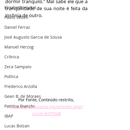
dormir tranquilo.” Mal sabe ele que a 
Elizabeth Harkot
tranquilidade de sua noite é feita da 
insônia de outro.
Paulo Velten
Daniel Ferraz
José Augusto Garcia de Sousa
Manoel Herzog
Crônica
Zeca Sampaio
Política
Frederico Arzolla
Gean B. de Moraes
Por Fonte, Conteúdo restrito, 
Patrícia Bianchi
https://pt.wikipedia.org/w/index.php?
curid=6575588
IBAP
Lucas Bolzan