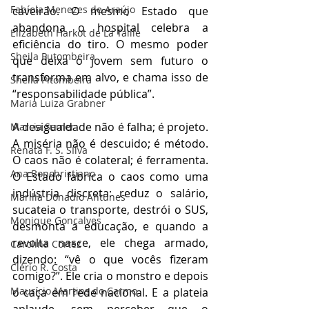
Fabíola Menezes de Araújo
caveirão. O mesmo Estado que 
abandona o hospital celebra a 
Elizabeth Harkot de La Taille
eficiência do tiro. O mesmo poder 
Sheila Putombeira
que deixa o jovem sem futuro o 
transforma em alvo, e chama isso de 
Sheila Pitombeira
“responsabilidade pública”.
Maria Luiza Grabner
A desigualdade não é falha; é projeto. 
Marcia Semer
A miséria não é descuido; é método. 
Renata F. S. SIlva
O caos não é colateral; é ferramenta. 
Ana Bonchristiano
O Estado fabrica o caos como uma 
indústria discreta: reduz o salário, 
Marilia Donadio Antunes
sucateia o transporte, destrói o SUS, 
Monique Gonçalves
desmonta a educação, e quando a 
revolta nasce, ele chega armado, 
Carolina Cortez
dizendo: “vê o que vocês fizeram 
Clério R. Costa
comigo?”. Ele cria o monstro e depois 
Maurício Martins do Carmo
o caça em rede nacional. E a plateia 