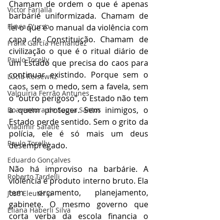
Chamam de ordem o que é apenas 
Victor Farjalla
barbárie uniformizada. Chamam de 
Flavia D'urso
lei o que é o manual da violência com 
capa de Constituição. Chamam de 
Frank García Hernandez
civilização o que é o ritual diário de 
Paulo Torelly
um Estado que precisa do caos para 
continuar existindo. Porque sem o 
Lúcia Reisewitz
caos, sem o medo, sem a favela, sem 
Valquíria Ferrão Antunes
o “outro perigoso”, o Estado não tem 
a quem proteger. Sem inimigos, o 
Boaventura de Sousa Santos
Estado perde sentido. Sem o grito da 
Vladimir Safatle
polícia, ele é só mais um deus 
Paulo Torelly
desempregado.
Eduardo Gonçalves
Não há improviso na barbárie. A 
Roberto Tardelli
violência é produto interno bruto. Ela 
tem orçamento, planejamento, 
José Eleutério
gabinete. O mesmo governo que 
Eliana Haberli Silva
corta verba da escola financia o 