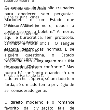
Eduardo Moureira
Os capatazes de hoje são treinados 
Hermelindo Silvano Chico
para obedecer sem perguntar. 
Eliane Cristina Folhes
Marionetes de um Estado que 
ensina: “Mate primeiro, depois a 
5º Concurso Literário
gente escreve o boletim.” A morte, 
6º Concurso Literário
aqui, é burocrática. Tem protocolo, 
4º Concurso Literário
carimbo e nota oficial. O sangue 
escorre dentro das normas. E se 
3º Concurso Literário
alguém questiona, o Estado 
2º Concurso Literário
responde com a linguagem mais fria 
do mundo: “Foi um confronto.” Mas 
1º Concurso Literário
nunca há confronto quando só um 
Elizabeth Harkot de la Taille
lado tem helicóptero, só um lado tem 
farda, só um lado tem o privilégio de 
ser considerado gente.
O direito moderno é o romance 
favorito da civilização: fala de 