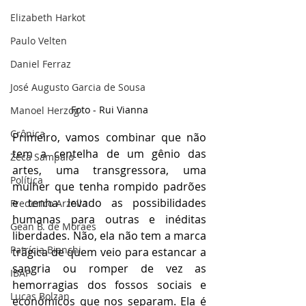
Elizabeth Harkot
Paulo Velten
Daniel Ferraz
José Augusto Garcia de Sousa
Foto - Rui Vianna
Manoel Herzog
Crônica
Primeiro, vamos combinar que não 
tem a centelha de um gênio das 
Zeca Sampaio
artes, uma transgressora, uma 
Política
mulher que tenha rompido padrões 
e tenha levado as possibilidades 
Frederico Arzolla
humanas para outras e inéditas 
Gean B. de Moraes
liberdades. Não, ela não tem a marca 
Patrícia Bianchi
trágica de quem veio para estancar a 
sangria ou romper de vez as 
IBAP
hemorragias dos fossos sociais e 
Lucas Bolzan
econômicos que nos separam. Ela é 