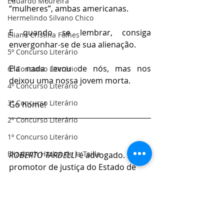
Eduardo Moureira
“mulheres”, ambas americanas. 
Hermelindo Silvano Chico
E quando se lembrar, consiga 
Eliane Cristina Folhes
envergonhar-se de sua alienação. 
5º Concurso Literário
Ela nada levou de nós, mas nos 
6º Concurso Literário
deixou uma nossa jovem morta. 
4º Concurso Literário
3º Concurso Literário
Go home!
2º Concurso Literário
1º Concurso Literário
Elizabeth Harkot de la Taille
ROBERTO TARDELLI
 é advogado. Foi 
promotor de justiça do Estado de 
São Paulo de 1984 a 2014.