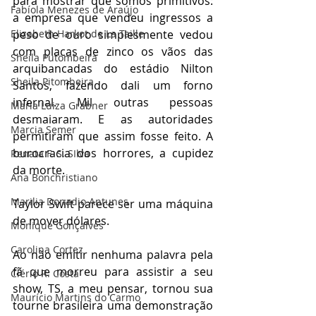
para mostrar que somos primitivos: 
Fabíola Menezes de Araújo
a empresa que vendeu ingressos a 
peso de ouro simplesmente vedou 
Elizabeth Harkot de La Taille
com placas de zinco os vãos das 
Sheila Putombeira
arquibancadas do estádio Nilton 
Sheila Pitombeira
Santos, fazendo dali um forno 
infernal. Mil outras pessoas 
Maria Luiza Grabner
desmaiaram. E as autoridades 
Marcia Semer
permitiram que assim fosse feito. A 
burocracia dos horrores, a cupidez 
Renata F. S. SIlva
da morte.
Ana Bonchristiano
Marilia Donadio Antunes
Taylor Swift parece ser uma máquina 
de mover dólares.
Monique Gonçalves
Carolina Cortez
Ao não emitir nenhuma palavra pela 
fã que morreu para assistir a seu 
Clério R. Costa
show, TS, a meu pensar, tornou sua 
Maurício Martins do Carmo
tourne brasileira uma demonstração 