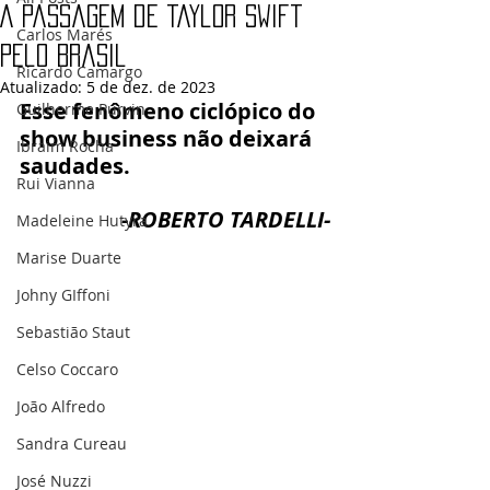
A passagem de Taylor Swift
Carlos Marés
pelo Brasil
Ricardo Camargo
Atualizado:
5 de dez. de 2023
Esse fenômeno ciclópico do 
Guilherme Purvin
show business não deixará 
Ibraim Rocha
saudades.
Rui Vianna
-ROBERTO TARDELLI-
Madeleine Hutyra
Marise Duarte
Johny GIffoni
Sebastião Staut
Celso Coccaro
João Alfredo
Sandra Cureau
José Nuzzi