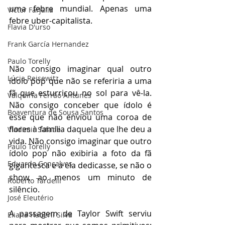
uma febre mundial. Apenas uma 
Victor Farjalla
febre uber-capitalista.
Flavia D'urso
Frank García Hernandez
Paulo Torelly
Não consigo imaginar qual outro 
Lúcia Reisewitz
ídolo pop que não se referiria a uma 
fã que esturricou no sol para vê-la. 
Valquíria Ferrão Antunes
Não consigo conceber que ídolo é 
Boaventura de Sousa Santos
esse que não enviou uma coroa de 
flores à família daquela que lhe deu a 
Vladimir Safatle
vida. Não consigo imaginar que outro 
Paulo Torelly
ídolo pop não exibiria a foto da fã 
Eduardo Gonçalves
gigantesca e a ela dedicasse, se não o 
show, ao menos um minuto de 
Roberto Tardelli
silêncio.
José Eleutério
A passagem de Taylor Swift serviu 
Eliana Haberli Silva