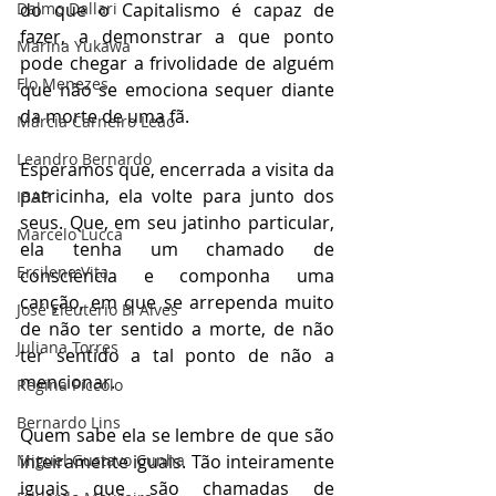
do que o Capitalismo é capaz de 
Dalmo Dallari
fazer, a demonstrar a que ponto 
Marina Yukawa
pode chegar a frivolidade de alguém 
Flo Menezes
que não se emociona sequer diante 
da morte de uma fã.
Márcia Carneiro Leão
Leandro Bernardo
Esperamos que, encerrada a visita da 
patricinha, ela volte para junto dos 
IBAP
seus. Que, em seu jatinho particular, 
Marcelo Lucca
ela tenha um chamado de 
Ercilene Vita
consciência e componha uma 
canção, em que se arrependa muito 
José Eleutério B. Alves
de não ter sentido a morte, de não 
Juliana Torres
ter sentido a tal ponto de não a 
mencionar.
Regina Piccolo
Bernardo Lins
Quem sabe ela se lembre de que são 
inteiramente iguais. Tão inteiramente 
Miguel Gustavo Cunha
iguais que são chamadas de 