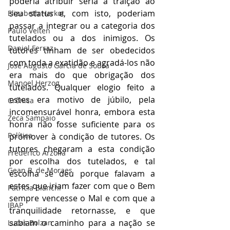
poderia atribuir seria a traição ao 
seu status e, com isto, poderiam 
Elizabeth Harkot
passar a integrar ou a categoria dos 
Paulo Velten
tutelados ou a dos inimigos. Os 
Daniel Ferraz
tutores tinham de ser obedecidos 
com toda a exatidão e agradá-los não 
José Augusto Garcia de Sousa
era mais do que obrigação dos 
Manoel Herzog
tutelados. Qualquer elogio feito a 
estes era motivo de júbilo, pela 
Crônica
incomensurável honra, embora esta 
Zeca Sampaio
honra não fosse suficiente para os 
Política
promover à condição de tutores. Os 
tutores chegaram a esta condição 
Frederico Arzolla
por escolha dos tutelados, e tal 
Gean B. de Moraes
escolha se deu porque falavam a 
estes que iriam fazer com que o Bem 
Patrícia Bianchi
sempre vencesse o Mal e com que a 
IBAP
tranquilidade retornasse, e que 
sabiam o caminho para a nação se 
Lucas Bolzan