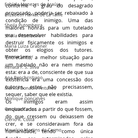
Fabíola Menezes de Araújo
conforme o grau do desagrado 
provocado, poderia ser rebaixado à 
Elizabeth Harkot de La Taille
condição de inimigo. Uma das 
Sheila Putombeira
maiores honras para um tutelado 
era desenvolver habilidades para 
Sheila Pitombeira
destruir fisicamente os inimigos e 
Maria Luiza Grabner
obter os elogios dos tutores. 
Marcia Semer
Entretanto, a melhor situação para 
um tutelado não era nem mesmo 
Renata F. S. SIlva
esta: era a de, consciente de que sua 
Ana Bonchristiano
existência era uma concessão dos 
tutores, estes não precisassem, 
Marilia Donadio Antunes
sequer, saber que ele existia.
Monique Gonçalves
Os inimigos eram assim 
enquadrados a partir do que fossem, 
Carolina Cortez
do que cressem ou deixassem de 
Clério R. Costa
crer, e se consideravam fora da 
Maurício Martins do Carmo
humanidade, tendo como única 