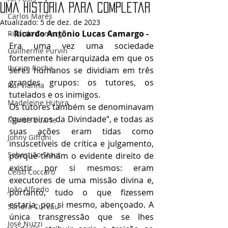
Uma história para completar
Carlos Marés
Atualizado:
5 de dez. de 2023
- 
Ricardo Antônio Lucas Camargo - 
Ricardo Camargo
Era uma vez uma sociedade 
Guilherme Purvin
fortemente hierarquizada em que os 
Ibraim Rocha
seres humanos se dividiam em três 
grandes grupos: os tutores, os 
Rui Vianna
tutelados e os inimigos.
Madeleine Hutyra
Os tutores também se denominavam 
“guerreiros da Divindade”, e todas as 
Marise Duarte
suas ações eram tidas como 
Johny GIffoni
insuscetíveis de crítica e julgamento, 
Sebastião Staut
porque tinham o evidente direito de 
existir por si mesmos: eram 
Celso Coccaro
executores de uma missão divina e, 
João Alfredo
portanto, tudo o que fizessem 
estaria, por si mesmo, abençoado. A 
Sandra Cureau
única transgressão que se lhes 
José Nuzzi