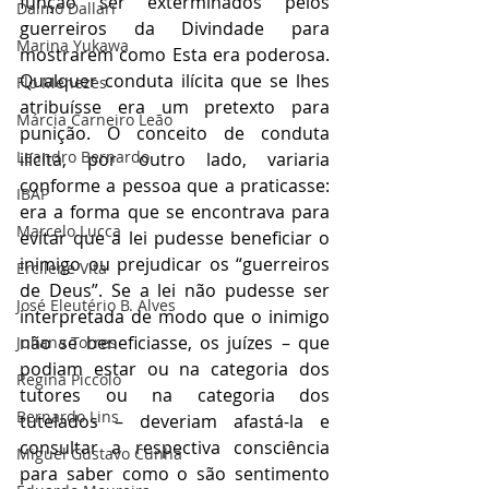
função ser exterminados pelos 
Dalmo Dallari
guerreiros da Divindade para 
Marina Yukawa
mostrarem como Esta era poderosa. 
Qualquer conduta ilícita que se lhes 
Flo Menezes
atribuísse era um pretexto para 
Márcia Carneiro Leão
punição. O conceito de conduta 
Leandro Bernardo
ilícita, por outro lado, variaria 
conforme a pessoa que a praticasse: 
IBAP
era a forma que se encontrava para 
Marcelo Lucca
evitar que a lei pudesse beneficiar o 
inimigo ou prejudicar os “guerreiros 
Ercilene Vita
de Deus”. Se a lei não pudesse ser 
José Eleutério B. Alves
interpretada de modo que o inimigo 
não se beneficiasse, os juízes – que 
Juliana Torres
podiam estar ou na categoria dos 
Regina Piccolo
tutores ou na categoria dos 
Bernardo Lins
tutelados – deveriam afastá-la e 
consultar a respectiva consciência 
Miguel Gustavo Cunha
para saber como o são sentimento 