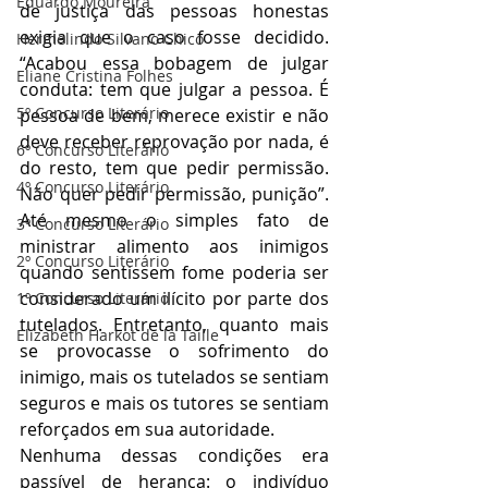
Eduardo Moureira
de justiça das pessoas honestas 
exigia que o caso fosse decidido. 
Hermelindo Silvano Chico
“Acabou essa bobagem de julgar 
Eliane Cristina Folhes
conduta: tem que julgar a pessoa. É 
5º Concurso Literário
pessoa de bem, merece existir e não 
deve receber reprovação por nada, é 
6º Concurso Literário
do resto, tem que pedir permissão. 
4º Concurso Literário
Não quer pedir permissão, punição”. 
Até mesmo o simples fato de 
3º Concurso Literário
ministrar alimento aos inimigos 
2º Concurso Literário
quando sentissem fome poderia ser 
considerado um ilícito por parte dos 
1º Concurso Literário
tutelados. Entretanto, quanto mais 
Elizabeth Harkot de la Taille
se provocasse o sofrimento do 
inimigo, mais os tutelados se sentiam 
seguros e mais os tutores se sentiam 
reforçados em sua autoridade.
Nenhuma dessas condições era 
passível de herança: o indivíduo 