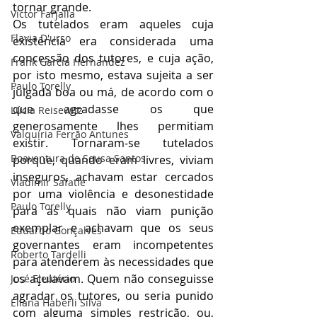
tornar grande.
Victor Farjalla
Os tutelados eram aqueles cuja 
Flavia D'urso
existência era considerada uma 
concessão dos tutores, e cuja ação, 
Frank García Hernandez
por isto mesmo, estava sujeita a ser 
Paulo Torelly
julgada boa ou má, de acordo com o 
que agradasse os que 
Lúcia Reisewitz
generosamente lhes permitiam 
Valquíria Ferrão Antunes
existir. Tornaram-se tutelados 
Boaventura de Sousa Santos
porque, quando eram livres, viviam 
inseguros, achavam estar cercados 
Vladimir Safatle
por uma violência e desonestidade 
Paulo Torelly
para as quais não viam punição 
exemplar e achavam que os seus 
Eduardo Gonçalves
governantes eram incompetentes 
Roberto Tardelli
para atenderem às necessidades que 
os açulavam. Quem não conseguisse 
José Eleutério
agradar os tutores, ou seria punido 
Eliana Haberli Silva
com alguma simples restrição, ou, 