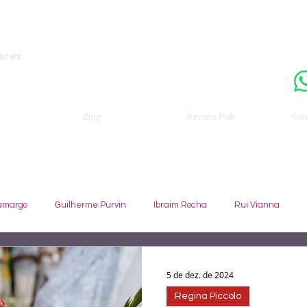
Uma publicaçã
nares
Blog
Revista Pub
Con
amargo
Guilherme Purvin
Ibraim Rocha
Rui Vianna
te
Johny GIffoni
Sebastião Staut
Celso Coccaro
5 de dez. de 2024
Regina Piccolo