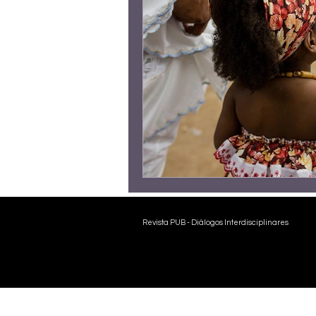
João Alfredo
Sandra Cureau
José Augusto Garcia de Sousa
M
Frederico Arzolla
Gean B. de M
Victor Farjalla
Flavia D'urso
Revista PUB - Diálogos Interdisciplinares