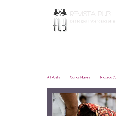
Revista pub
Diálogos Interdiscipli
All Posts
Carlos Marés
Ricardo C
Madeleine Hutyra
Marise Duar