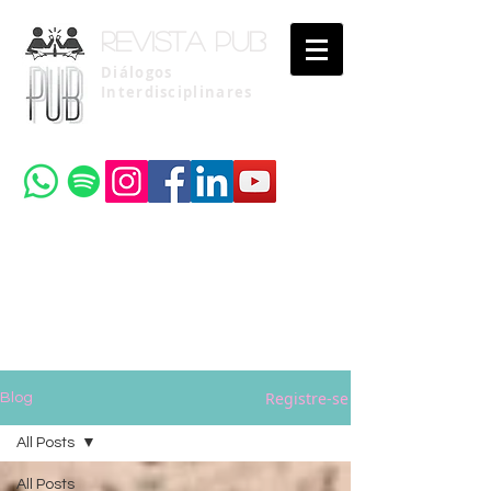
Revista pub
Diálogos
Interdisciplinares
Uma publicação do
Instituto Brasileiro de Advocacia Pública
Registre-se
Blog
All Posts
All Posts