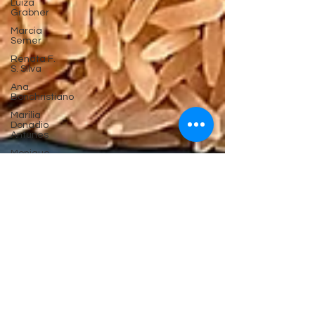
Luiza
Grabner
Marcia
Semer
Renata F.
S. SIlva
Ana
Bonchristiano
Marilia
Donadio
Antunes
Monique
Gonçalves
Carolina
Cortez
Clério R.
Costa
Maurício
Martins do
Carmo
Dalmo
Dallari
Marina
Yukawa