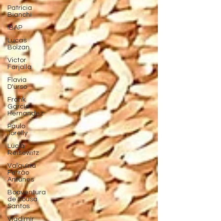
Patrícia
Bianchi
IBAP
Lucas
Bolzan
Victor
Farjalla
Flavia
D'urso
Frank
García
Hernandez
Paulo
Torelly
Lúcia
Reisewitz
Valquíria
Ferrão
Antunes
Boaventura
de Sousa
Santos
Vladimir