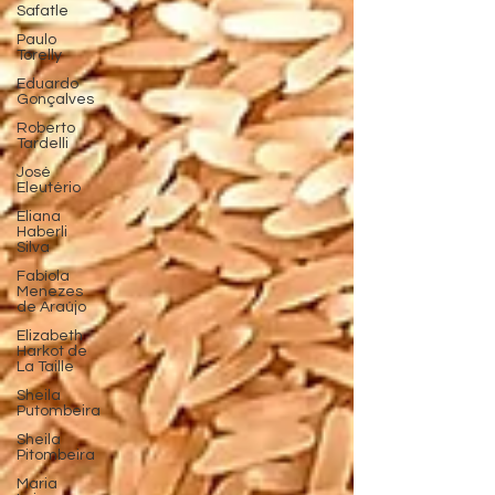
Safatle
Paulo
Torelly
Eduardo
Gonçalves
Roberto
Tardelli
José
Eleutério
Eliana
Haberli
Silva
Fabíola
Menezes
de Araújo
Elizabeth
Harkot de
La Taille
Sheila
Putombeira
Sheila
Pitombeira
Maria