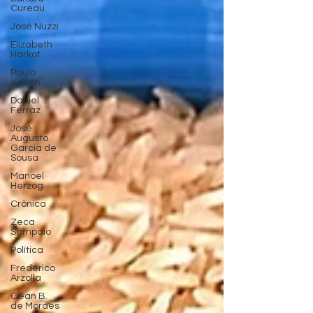
Cureau
José Nuzzi
Elizabeth
Harkot
Paulo
Velten
Daniel
Ferraz
José
Augusto
Garcia de
Sousa
Manoel
Herzog
Crônica
Zeca
Sampaio
Política
Frederico
Arzolla
Gean B.
de Moraes