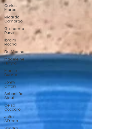
Carlos
Marés
Ricardo
Camargo
Guilherme
Purvin
Ibraim
Rocha
Rui Vianna
Madeleine
Hutyra
Marise
Duarte
Johny
GIffoni
Sebastião
Staut
Celso
Coccaro
João
Alfredo
Sandra