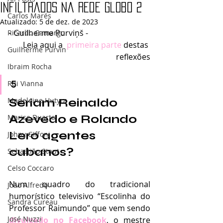
Infiltrados na Rede Globo 2
Carlos Marés
Atualizado:
5 de dez. de 2023
- Guilherme Purviņš -   
Ricardo Camargo
Leia aqui a  
primeira parte
 destas 
Guilherme Purvin
reflexões
Ibraim Rocha
Rui Vianna
5
Madeleine Hutyra
Seriam Reinaldo 
Azevedo e Rolando 
Marise Duarte
Lero agentes 
Johny GIffoni
cubanos?
Sebastião Staut
Celso Coccaro
Num quadro do tradicional 
João Alfredo
humorístico televisivo “Escolinha do 
Sandra Cureau
Professor Raimundo” que vem sendo 
José Nuzzi
divulgado no Facebook
, o mestre 