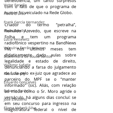
benevolência, um tanto surpresos 
Victor Farjalla
com o fato de que o programa de 
humor foi veiculado na Rede Globo. 
Flavia D'urso
Frank García Hernandez
Criador do termo “petralha”, 
Reinaldo Azevedo, que escreve na 
Paulo Torelly
Folha e tem um programa 
Lúcia Reisewitz
radiofônico vespertino na BandNews 
Valquíria Ferrão Antunes
FM, nos últimos meses tem 
didaticamente dado aulas sobre 
Boaventura de Sousa Santos
legalidade e estado de direito, 
Vladimir Safatle
denunciando a farsa do julgamento 
de Lula pelo ex-juiz que agradece ao 
Paulo Torelly
parceiro do MPF se o “manter 
Eduardo Gonçalves
informado” (sic). Aliás, com relação 
Roberto Tardelli
ao modo como o Sr. Moro agride o 
vernáculo, há alguns dias concluí: se 
José Eleutério
em seu concurso para ingresso na 
Eliana Haberli Silva
magistratura federal o nível de 