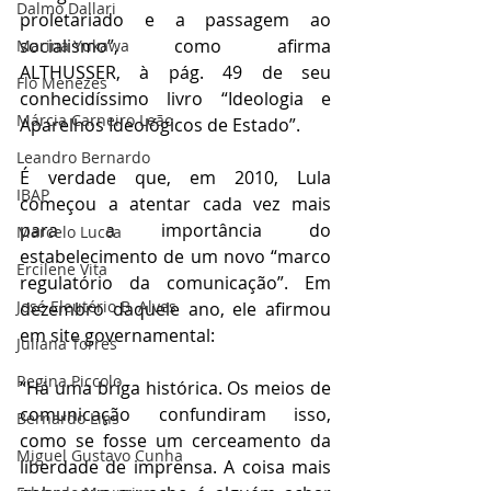
Dalmo Dallari
proletariado e a passagem ao 
socialismo”, como afirma 
Marina Yukawa
ALTHUSSER, à pág. 49 de seu 
Flo Menezes
conhecidíssimo livro “Ideologia e 
Márcia Carneiro Leão
Aparelhos Ideológicos de Estado”. 
Leandro Bernardo
É verdade que, em 2010, Lula 
IBAP
começou a atentar cada vez mais 
para a importância do 
Marcelo Lucca
estabelecimento de um novo “marco 
Ercilene Vita
regulatório da comunicação”. Em 
José Eleutério B. Alves
dezembro daquele ano, ele afirmou 
em site governamental: 
Juliana Torres
Regina Piccolo
“Há uma briga histórica. Os meios de 
comunicação confundiram isso, 
Bernardo Lins
como se fosse um cerceamento da 
Miguel Gustavo Cunha
liberdade de imprensa. A coisa mais 