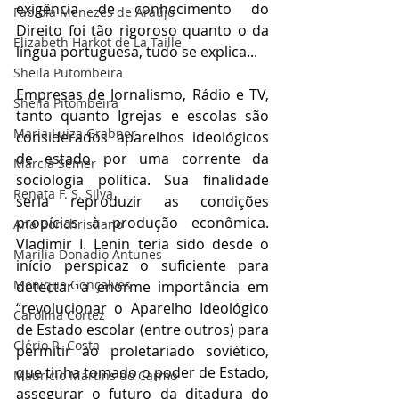
exigência de conhecimento do 
Fabíola Menezes de Araújo
Direito foi tão rigoroso quanto o da 
Elizabeth Harkot de La Taille
língua portuguesa, tudo se explica...
Sheila Putombeira
Empresas de Jornalismo, Rádio e TV, 
Sheila Pitombeira
tanto quanto Igrejas e escolas são 
Maria Luiza Grabner
considerados aparelhos ideológicos 
de estado por uma corrente da 
Marcia Semer
sociologia política. Sua finalidade 
Renata F. S. SIlva
seria reproduzir as condições 
propícias à produção econômica. 
Ana Bonchristiano
Vladimir I. Lenin teria sido desde o 
Marilia Donadio Antunes
início perspicaz o suficiente para 
Monique Gonçalves
detectar a enorme importância em 
“revolucionar o Aparelho Ideológico 
Carolina Cortez
de Estado escolar (entre outros) para 
Clério R. Costa
permitir ao proletariado soviético, 
que tinha tomado o poder de Estado, 
Maurício Martins do Carmo
assegurar o futuro da ditadura do 