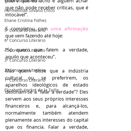
pobre que eu acho é alguém achar 
Eduardo Moureira
que não pode receber críticas, que é 
Hermelindo Silvano Chico
intocável”.
Eliane Cristina Folhes
E completou com
 uma afirmação
5º Concurso Literário
que vem fazendo até hoje: 
6º Concurso Literário
“Só quero que falem a verdade, 
4º Concurso Literário
aquilo que aconteceu”. 
3º Concurso Literário
2º Concurso Literário
Mas quem disse que a indústria 
cultural ou, se preferirem, os 
1º Concurso Literário
aparelhos ideológicos de estado 
Elizabeth Harkot de la Taille
destinam-se a “falar a verdade”? Eles 
servem aos seus próprios interesses 
financeiros e, para alcançá-los, 
normalmente também atendem 
plenamente aos interesses do capital 
que os financia. Falar a verdade, 