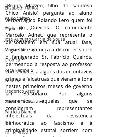
(Bruno Mazzeo, filho do saudoso 
Elizabeth Harkot
Chico Anísio) pergunta ao aluno 
Paulo Velten
verborrágico Rolando Lero quem foi 
Eça de Queirós. O comediante 
Daniel Ferraz
Marcelo Adnet, que representa o 
José Augusto Garcia de Sousa
personagem em sua atual fase, 
ergue-se e começa a discorrer sobre 
Manoel Herzog
o famigerado Sr. Fabrício Queirós, 
Crônica
permeando a resposta ao professor 
Zeca Sampaio
com alusões a alguns dos incontáveis 
crimes e falcatruas que vieram à tona 
Política
nestes primeiros meses de governo 
Frederico Arzolla
Jair Bolsonaro. Por alguns 
momentos, aqueles que se 
Gean B. de Moraes
consideram representantes 
Patrícia Bianchi
intelectuais da resistência 
IBAP
democrática ao fascismo e à 
criminalidade estatal sorriem com 
Lucas Bolzan