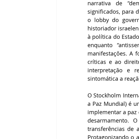
narrativa de “dem
significados, para 
o lobby do govern
historiador israelen
à política do Estado
enquanto “antisse
manifestações. A f
críticas e ao dire
interpretação e 
sintomática a reaç
O Stockholm Interna
a Paz Mundial) é um
implementar a paz e
desarmamento. O
transferências de 
Protagonizando o a