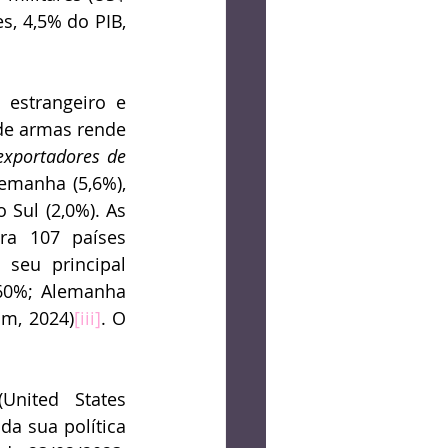
, 4,5% do PIB, 
 estrangeiro e 
de armas rende 
exportadores de 
emanha (5,6%), 
 Sul (2,0%). As 
a 107 países 
seu principal 
60%; Alemanha 
im, 2024)
[iii]
. O 
(United States 
a sua política 