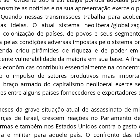
nsmite as notícias e na sua apresentação exerce o p
 Quando nessas transmissões trabalha para acoberta
as ideias. O atual sistema neoliberal/globaliza
 colonização de países, de povos e seus segmentos
da pelas condições adversas impostas pelo sistema on
enda criou pirâmides de riqueza e de poder em 
ente vulnerabilidade da maioria em sua base. A fina
s econômicas contribuiu essencialmente na concentra
ndo o impulso de setores produtivos mais importan
 o braço armado do capitalismo neoliberal exerce se
tes entre alguns países fornecedores e exportadores
eses da grave situação atual de assassinato de mil
orças de Israel, crescem reações no Parlamento de 
armas e também nos Estados Unidos contra o gasto d
a e militar para aquele país. O confronto das ide