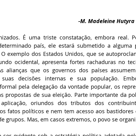
Daniel Ferraz
José Augusto Garcia de Sousa
Manoel Herz
-M. Madeleine Hutyra 
ederico Arzolla
Gean B. de Moraes
Patrícia Bianchi
IBAP
izados. É uma triste constatação, embora real. P
eterminado país, ele estará submetido a alguma p
Frank García Hernandez
Paulo Torelly
. O exemplo dos Estados Unidos, que se autoproclam
do ocidental, apresenta fortes rachaduras no tecid
As alianças que os governos dos países assumem
m suas decisões internas e sua população. Emb
 formal pela delegação da vontade popular, os repr
propostas de sua eleição. Parte importante da polí
plicação, oriundos dos tributos dos contribuin
 fatos políticos e nem tem acesso aos bastidores 
de grupos. Mas, em casos extremos, o povo se organi
 ser evidente sob a estratégia política adotada pel