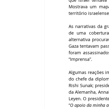
que Israel tentava
Mostrava um mapa
território israelense
As narrativas da gr
de uma cobertura
alternativa procura
Gaza tentavam passa
foram assassinados 
“Imprensa”.
Algumas reações i
do chefe da diploma
Rishi Sunak; presid
da Alemanha, Annal
Leyen. O presidente
“
O apoio da minha ad