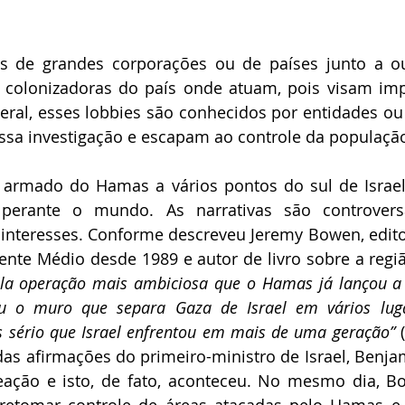
es de grandes corporações ou de países junto a ou
 colonizadoras do país onde atuam, pois visam imp
eral, esses lobbies são conhecidos por entidades ou p
ssa investigação e escapam ao controle da populaçã
 armado do Hamas a vários pontos do sul de Israel
 perante o mundo. As narrativas são controvers
interesses. Conforme descreveu Jeremy Bowen, editor
ente Médio desde 1989 e autor de livro sobre a regi
la operação mais ambiciosa que o Hamas já lançou a p
ou o muro que separa Gaza de Israel em vários luga
is sério que Israel enfrentou em mais de uma geração” 
das afirmações do primeiro-ministro de Israel, Benja
eação
e isto, de fato, aconteceu. No mesmo dia, Bo