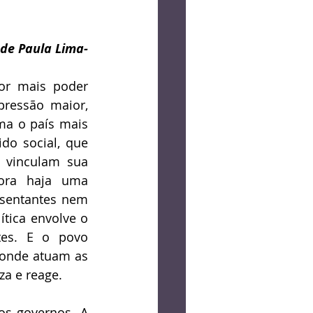
og
Crônica
de Paula Lima-
Lucas Bolzan
or mais poder 
ressão maior, 
a o país mais 
o social, que 
 vinculam sua 
ora haja uma 
esentantes nem 
tica envolve o 
tes. E o povo 
onde atuam as 
za e reage.
os governos. A 