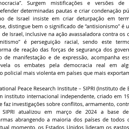
ocracia”. Surgem mistificações e versões de na
defender determinadas pautas e criar condenação púb
o de Israel insiste em criar deturpação em termo
se, distingue bem o significado de “antisionismo” é um
 de Israel, inclusive na ação avassaladora contra os ci
mitismo” é perseguição racial, sendo este term
orma de reação das forças de segurança dos govern
ito de manifestação e de expressão, acompanha ess
revela os embates pela democracia real em algu
ão policial mais violenta em países que mais exporta
tional Peace Research Institute – SIPRI (Instituto de 
 instituto internacional independente, criado em 19
 faz investigações sobre conflitos, armamento, contr
 SIPRI atualizou em março de 2024 a base de
armas abrangendo a maioria dos países de todos os
tual momento, os Estados Unidos lideram os gastos 