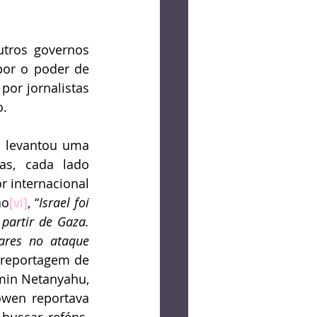
tros governos 
or o poder de 
or jornalistas 
o.
 levantou uma 
as, cada lado 
 internacional 
ão
[vi]
, “
Israel foi 
artir de Gaza. 
res no ataque 
(reportagem de 
min Netanyahu, 
wen reportava 