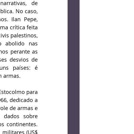
rrativas, de 
lica. No caso, 
s. Ilan Pepe, 
a crítica feita 
vis palestinos, 
o abolido nas 
os perante as 
es desvios de 
ns países: é 
m armas.
Estocolmo para 
66, dedicado a 
ole de armas e 
 dados sobre 
 continentes. 
militares (US$ 