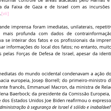
 retomar controle de áreas atacadas pelo Hamas e b
 da Faixa de Gaza e de Israel com as incursões
.
[vii]
ande imprensa foram imediatas, unilaterais, repetiti
 mais profunda com dados de contrainformação
va se inteirar dos fatos e os profissionais da impren
r informações do local dos fatos; no entanto, muitos
pelas Forças de Defesa de Israel, apesar da identifi
mediatas do mundo ocidental condenavam a ação do
cia europeia, Josep Borrell; do primeiro-ministro d
ente francês, Emmanuel Macron, da ministra de Relaç
ena Baerbock; da presidente da Comissão Europeia, 
 dos Estados Unidos Joe Biden reafirmou o expresso a
ministração à segurança de Israel é sólido e inabalável