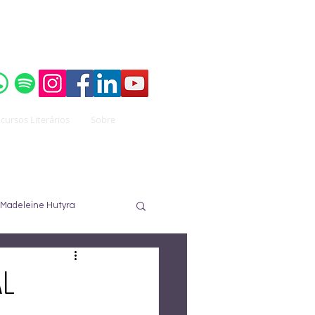
o do
Instituto Brasileiro de Advocacia Pública
cursos Literários
Sobre
Madeleine Hutyra
ureau
José Nuzzi
al