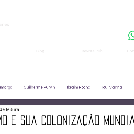
Uma publicaçã
nares
Blog
Revista Pub
Con
amargo
Guilherme Purvin
Ibraim Rocha
Rui Vianna
de leitura
Sebastião Staut
Celso Coccaro
João Alfredo
Sandra C
mo e sua colonização mundi