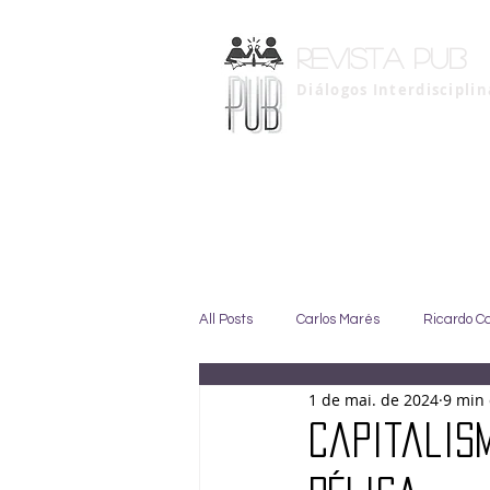
Revista pub
Diálogos Interdiscipli
All Posts
Carlos Marés
Ricardo C
1 de mai. de 2024
9 min 
Marise Duarte
Johny GIffoni
Capitalis