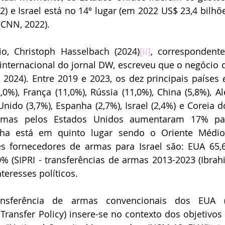
) e Israel está no 14º lugar (em 2022 US$ 23,4 bilhões
(CNN, 2022).
io, Christoph Hasselbach (2024)
[ii]
, correspondente
a internacional do jornal DW, escreveu que o negócio 
2024). Entre 2019 e 2023, os dez principais países 
,0%), França (11,0%), Rússia (11,0%), China (5,8%), Al
 Unido (3,7%), Espanha (2,7%), Israel (2,4%) e Coreia do
rmas pelos Estados Unidos aumentaram 17% par
nha está em quinto lugar sendo o Oriente Médio 
es fornecedores de armas para Israel são: EUA 65,
70% (SIPRI - transferências de armas 2013-2023 (Ibrah
teresses políticos.
ansferência de armas convencionais dos EUA
ransfer Policy) insere-se no contexto dos objetivos d