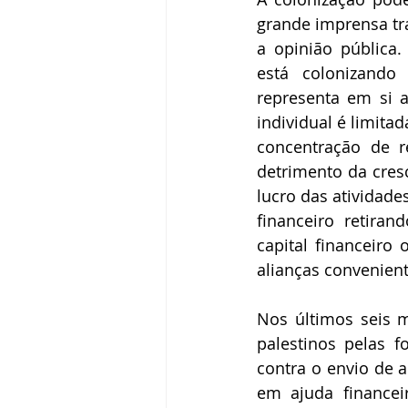
grande imprensa tra
a opinião pública.
está colonizando 
representa em si a
individual é limita
concentração de r
detrimento da cresc
lucro das atividade
financeiro retira
capital financeiro
alianças convenien
Nos últimos seis m
palestinos pelas f
contra o envio de 
em ajuda financeir