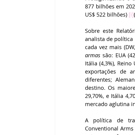
877 bilhões em 2022
US$ 522 bilhões) 
[i]
Sobre este Relatór
analista de polític
cada vez mais (DW, 
armas 
são: EUA (42
Itália (4,3%), Reino
exportações de a
diferentes; Alema
destino. Os maior
29,70%, e Itália 4,
mercado aglutina in
A política de tr
Conventional Arms T