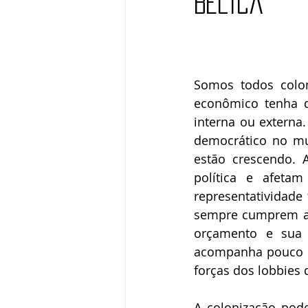
bélica
Elizabeth Harkot
Paulo Velten
Zeca Sampaio
Política
Fr
Somos todos colon
econômico tenha d
Victor Farjalla
Flavia D'urso
interna ou externa
democrático no mun
estão crescendo. 
política e afeta
representatividade
sempre cumprem as 
orçamento e sua a
acompanha pouco os
forças dos lobbies 
A colonização pode