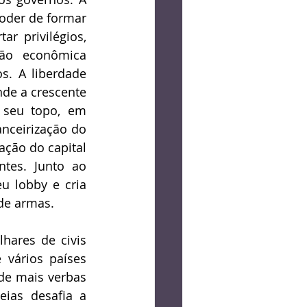
oder de formar 
r privilégios, 
ção econômica 
. A liberdade 
de a crescente 
seu topo, em 
nceirização do 
ção do capital 
tes. Junto ao 
u lobby e cria 
 de armas.
hares de civis 
vários países 
e mais verbas 
ias desafia a 