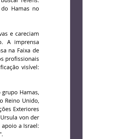
uscar reféns. 
 do Hamas no 
vas e careciam 
. A imprensa 
sa na Faixa de 
 profissionais 
cação visível: 
 grupo Hamas, 
o Reino Unido, 
ões Exteriores 
Ursula von der 
poio a Israel: 
".