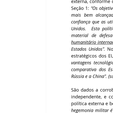
externa, conforme
Seção 1: 
“Os objeti
mais bem alcançado
confiança que as ut
Unidos.  Esta polít
material de defesa
humanitário interna
Estados Unidos”.
 No
estratégicos dos E
vantagens tecnológi
comparativa dos Es
Rússia e a China”. (s
São dados a corrobo
independente, e co
política externa e b
hegemonia militar 