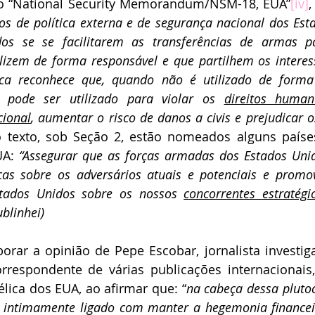
 o “National Security Memorandum/NSM-18, EUA”
[iv]
,
vos de política externa e de segurança nacional dos Est
s se se facilitarem as transferências de armas pa
ilizem de forma responsável e que partilhem os interes
ica reconhece que, quando não é utilizado de forma 
 pode ser utilizado para violar os 
direitos human
cional
, aumentar o risco de danos a civis e prejudicar os
 texto, sob Seção 2, estão nomeados alguns países
UA: 
“Assegurar que as forças armadas dos Estados Un
cas sobre os adversários atuais e potenciais e promo
tados Unidos sobre os nossos 
concorrentes estratégi
ublinhei)
rar a opinião de Pepe Escobar, jornalista investigati
rrespondente de várias publicações internacionais,
élica dos EUA, ao afirmar que: “
na cabeça dessa plutoc
é intimamente ligado com manter a hegemonia financei