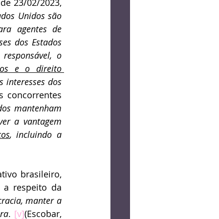
 de 23/02/2023, 
ados Unidos são 
ra agentes de 
ses dos Estados 
responsável, o 
os e o direito 
 interesses dos 
 concorrentes 
idos mantenham 
ver a vantagem 
cos
, incluindo a 
vo brasileiro, 
 a respeito da 
racia, manter a 
ra
. 
[v]
(Escobar, 