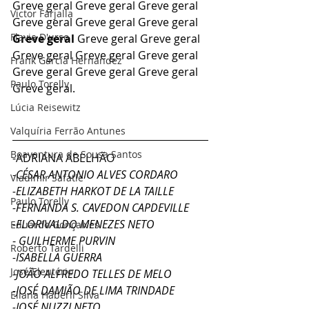
Greve geral Greve geral Greve geral 
Victor Farjalla
Greve geral Greve geral Greve geral 
Flavia D'urso
Greve geral 
Greve geral Greve geral 
Greve geral Greve geral Greve geral 
Frank García Hernandez
Greve geral Greve geral Greve geral 
Paulo Torelly
Greve geral.
Lúcia Reisewitz
Valquíria Ferrão Antunes
Boaventura de Sousa Santos
-ADRIANA ABELHÃO
-
CÉSAR ANTONIO ALVES CORDARO
Vladimir Safatle
-ELIZABETH HARKOT DE LA TAILLE
Paulo Torelly
-FERNANDA S. CAVEDON CAPDEVILLE
-FLORIVALDO MENEZES NETO
Eduardo Gonçalves
- 
GUILHERME PURVIN
Roberto Tardelli
-ISABELLA GUERRA
José Eleutério
-JOÃO ALFREDO TELLES DE MELO
-JOSÉ DAMIÃO DE LIMA TRINDADE
Eliana Haberli Silva
-JOSÉ NUZZI NETO