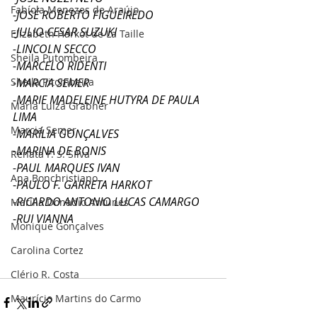
Fabíola Menezes de Araújo
-JOSÉ ROBERTO FIGUEIREDO
-JULIO CESAR SUZUKI
Elizabeth Harkot de La Taille
-LINCOLN SECCO
Sheila Putombeira
-MARCELO RIDENTI
Sheila Pitombeira
-MARCIA SEMER
-MARIE MADELEINE HUTYRA DE PAULA 
Maria Luiza Grabner
LIMA
Marcia Semer
-MARÍLIA GONÇALVES
-MARINA DE BONIS
Renata F. S. SIlva
-PAUL MARQUES IVAN
Ana Bonchristiano
-
PAULO F. GARRETA HARKOT
-RICARDO ANTONIO LUCAS CAMARGO
Marilia Donadio Antunes
-
RUI VIANNA
Monique Gonçalves
Carolina Cortez
Clério R. Costa
Maurício Martins do Carmo