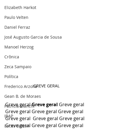
Elizabeth Harkot
Paulo Velten
Daniel Ferraz
José Augusto Garcia de Sousa
Manoel Herzog
Crônica
Zeca Sampaio
Política
GREVE GERAL
Frederico Arzolla
Gean B. de Moraes
Greve geral 
Greve geral 
Greve geral 
Patrícia Bianchi
Greve geral Greve geral Greve geral 
IBAP
Greve geral  Greve geral Greve geral 
Greve geral Greve geral Greve geral 
Lucas Bolzan