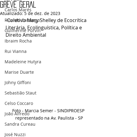
GREVE GERAL
Carlos Marés
Atualizado:
5 de dez. de 2023
-Coletivo Mary Shelley de Ecocrítica 
Ricardo Camargo
Literária, Ecolinguística, Política e 
Guilherme Purvin
Direito Ambiental
Ibraim Rocha
Rui Vianna
Madeleine Hutyra
Marise Duarte
Johny GIffoni
Sebastião Staut
Celso Coccaro
Foto - Marcia Semer - SINDIPROESP 
João Alfredo
representado na Av. Paulista - SP
Sandra Cureau
José Nuzzi