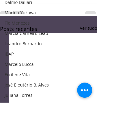
Dalmo Dallari
Marina Yukawa
Flo Menezes
Posts recentes
Ver tudo
Márcia Carneiro Leão
Leandro Bernardo
IBAP
Marcelo Lucca
Ercilene Vita
José Eleutério B. Alves
Juliana Torres
Regina Piccolo
Bernardo Lins
Miguel Gustavo Cunha