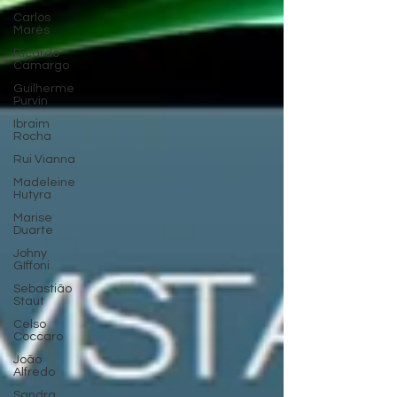
Carlos
Marés
Ricardo
Camargo
Guilherme
Purvin
Ibraim
Rocha
Rui Vianna
Madeleine
Hutyra
Marise
Duarte
Johny
GIffoni
Sebastião
Staut
Celso
Coccaro
João
Alfredo
Sandra