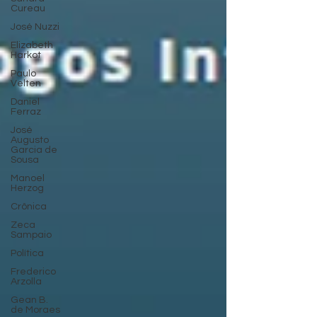
Cureau
José Nuzzi
Elizabeth
Harkot
Paulo
Velten
Daniel
Ferraz
José
Augusto
Garcia de
Sousa
Manoel
Herzog
Crônica
Zeca
Sampaio
Política
Frederico
Arzolla
Gean B.
de Moraes