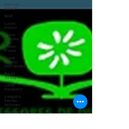
Patrícia
Bianchi
IBAP
Lucas
Bolzan
Victor
Farjalla
Flavia
D'urso
Frank
García
Hernandez
Paulo
Torelly
Lúcia
Reisewitz
Valquíria
Ferrão
Antunes
Boaventura
de Sousa
Santos
Vladimir