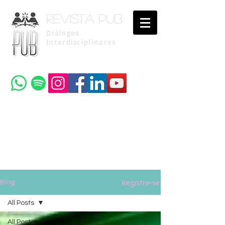
Revista pub
Diálogos
Interdisciplinares
Uma publicação do
Instituto Brasileiro de Advocacia Pública
Registre-se
Blog
All Posts
All Posts