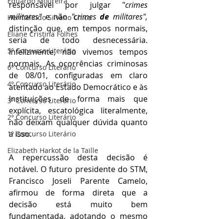
Eduardo Moureira
responsável por julgar "
crimes 
militares"
 e não 
"crimes 
de 
militares",  
Hermelindo Silvano Chico
distinção que, em tempos normais, 
Eliane Cristina Folhes
seria de todo desnecessária. 
5º Concurso Literário
Infelizmente, não vivemos tempos 
normais. As ocorrências criminosas 
6º Concurso Literário
de 08/01, configuradas em claro 
4º Concurso Literário
atentado ao Estado Democrático e às 
Instituições de forma mais que 
3º Concurso Literário
explícita, escatológica literalmente, 
2º Concurso Literário
não deixam qualquer dúvida quanto 
a isso. 
1º Concurso Literário
Elizabeth Harkot de la Taille
A repercussão desta decisão é 
notável. O futuro presidente do STM, 
Francisco Joseli Parente Camelo, 
afirmou de forma direta que a 
decisão está muito bem 
fundamentada, adotando o mesmo 