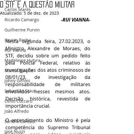
O STF E A QUESTÃO MILITAR
Carlos Marés
Atualizado:
5 de dez. de 2023
-RUI VIANNA-
Ricardo Camargo
Guilherme Purvin
Ibraim Rocha
Nesta segunda feira, 27.02.2023, o 
Ministro Alexandre de Moraes, do 
Rui Vianna
STF, decidiu sobre um pedido feito 
Madeleine Hutyra
pela Polícia Federal, relativo às 
investigações dos atos criminosos de 
Marise Duarte
08/01/23, de investigação da 
Johny GIffoni
responsabilidade de militares 
Sebastião Staut
envolvidos nesses mesmos atos. 
Decisão histórica, revestida de 
Celso Coccaro
importância crucial.
João Alfredo
O entendimento do Ministro é pela 
Sandra Cureau
competência do Supremo Tribunal 
José Nuzzi