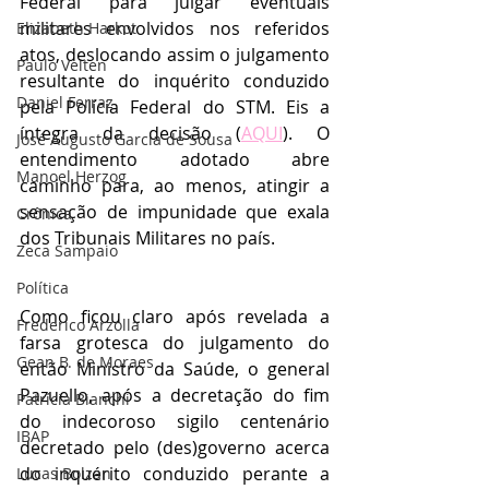
Federal para julgar eventuais 
militares envolvidos nos referidos 
Elizabeth Harkot
atos, deslocando assim o julgamento 
Paulo Velten
resultante do inquérito conduzido 
Daniel Ferraz
pela Polícia Federal do STM. Eis a 
íntegra da decisão (
AQUI
). O 
José Augusto Garcia de Sousa
entendimento adotado abre 
Manoel Herzog
caminho para, ao menos, atingir a 
sensação de impunidade que exala 
Crônica
dos Tribunais Militares no país.
Zeca Sampaio
Política
Como ficou claro após revelada a 
Frederico Arzolla
farsa grotesca do julgamento do 
Gean B. de Moraes
então Ministro da Saúde, o general 
Pazuello, após a decretação do fim 
Patrícia Bianchi
do indecoroso sigilo centenário 
IBAP
decretado pelo (des)governo acerca 
do inquérito conduzido perante a 
Lucas Bolzan