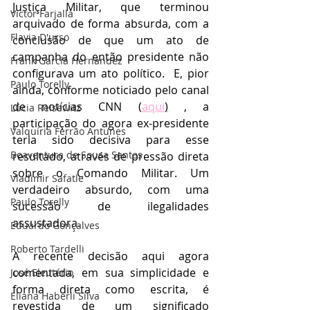
Justiça Militar, que terminou 
Victor Farjalla
arquivado de forma absurda, com a 
Flavia D'urso
conclusão de que um ato de 
campanha do então presidente não 
Frank García Hernandez
configurava um ato político.  E, pior 
Paulo Torelly
ainda, conforme noticiado pelo canal 
de notícias CNN (
aqui
)
 , a 
Lúcia Reisewitz
participação do agora ex-presidente 
Valquíria Ferrão Antunes
teria sido decisiva para esse 
Boaventura de Sousa Santos
resultado, através de pressão direta 
sobre o Comando Militar. Um 
Vladimir Safatle
verdadeiro absurdo, com uma 
Paulo Torelly
sucessão de ilegalidades 
assustadora.
Eduardo Gonçalves
Roberto Tardelli
A recente decisão aqui agora 
comentada, em sua simplicidade e 
José Eleutério
forma direta como escrita, é 
Eliana Haberli Silva
revestida de um significado 