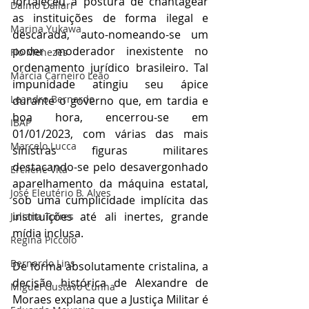
fortaleceu a postura de chantagear 
Dalmo Dallari
as instituições de forma ilegal e 
Marina Yukawa
descarada, auto-nomeando-se um 
poder moderador inexistente no 
Flo Menezes
ordenamento jurídico brasileiro. Tal 
Márcia Carneiro Leão
impunidade atingiu seu ápice 
Leandro Bernardo
durante o governo que, em tardia e 
boa hora, encerrou-se em 
IBAP
01/01/2023, com várias das mais 
Marcelo Lucca
sinistras figuras militares 
destacando-se pelo desavergonhado 
Ercilene Vita
aparelhamento da máquina estatal, 
José Eleutério B. Alves
sob uma cumplicidade implícita das 
instituições até ali inertes, grande 
Juliana Torres
mídia inclusa.
Regina Piccolo
Bernardo Lins
De forma absolutamente cristalina, a 
decisão histórica de Alexandre de 
Miguel Gustavo Cunha
Moraes explana que a Justiça Militar é 