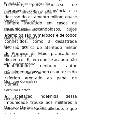
Fabíola Menezes de Araújo
marcante, pois choca-se de 
claramente com a arrogância e o 
Elizabeth Harkot de La Taille
descaso do estamento militar, quase 
Sheila Putombeira
sempre traduzido em casos de 
impunidade escandolosos, cujos 
Sheila Pitombeira
exemplos são numerosos e de todos 
Maria Luiza Grabner
conhecidos, como a desastrada 
Marcia Semer
decisão acerca do atentado militar 
de Primeiro de Maio, praticado no 
Renata F. S. SIlva
Riocentro - RJ, em que se acabou não 
Ana Bonchristiano
identificando nenhum autor 
oficialmente, passando os autores do 
Marilia Donadio Antunes
referido atentado ao papel de 
Monique Gonçalves
vítimas. 
Carolina Cortez
A aceitação indefinida dessa 
Clério R. Costa
impunidade trouxe aos militares a 
Maurício Martins do Carmo
certeza da irresponsabilidade, o que 