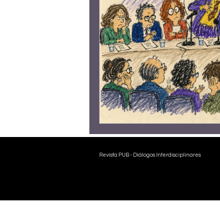
João Alfredo
Sandra Cureau
José Augusto Garcia de Sousa
M
Frederico Arzolla
Gean B. de M
Victor Farjalla
Flavia D'urso
Revista PUB - Diálogos Interdisciplinares