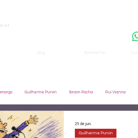
Uma publicaçã
nares
Blog
Revista Pub
Con
amargo
Guilherme Purvin
Ibraim Rocha
Rui Vianna
te
Johny GIffoni
Sebastião Staut
Celso Coccaro
25 de jun.
Guilherme Purvin