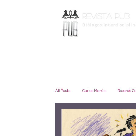
Revista pub
Diálogos Interdiscipli
All Posts
Carlos Marés
Ricardo C
Madeleine Hutyra
Marise Duar