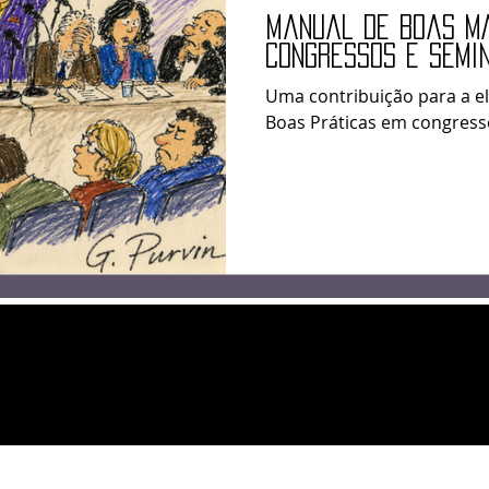
José Nuzzi
Elizabeth Harkot
Paulo Velten
Daniel Fer
Manual de boas m
congressos e semi
Uma contribuição para a 
anoel Herzog
Crônica
Zeca Sampaio
Política
Boas Práticas em congresso
oraes
Patrícia Bianchi
IBAP
Lucas Bolzan
Frank García Hernandez
Paulo Torelly