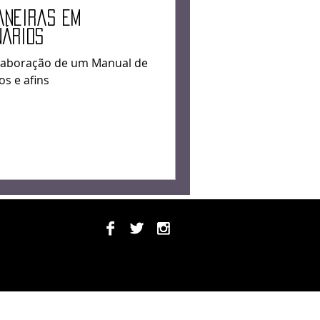
raz
aneiras em
nários
elaboração de um Manual de
s e afins