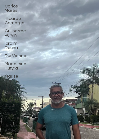
Carlos
Marés
Ricardo
Camargo
Guilherme
Purvin
Ibraim
Rocha
Rui Vianna
Madeleine
Hutyra
Marise
Duarte
Johny
GIffoni
Sebastião
Staut
Celso
Coccaro
João
Alfredo
Sandra