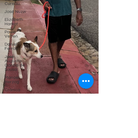
Cureau
José Nuzzi
Elizabeth
Harkot
Paulo
Velten
Daniel
Ferraz
José
Augusto
Garcia de
Sousa
Manoel
Herzog
Crônica
Zeca
Sampaio
Política
Frederico
Arzolla
Gean B.
de Moraes