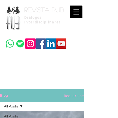
Revista pub
Diálogos
Interdisciplinares
Uma publicação do
Instituto Brasileiro de Advocacia Pública
Registre-se
Blog
All Posts
All Posts