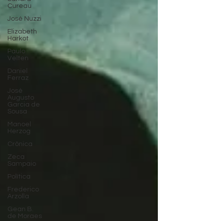
Cureau
José Nuzzi
Elizabeth
Harkot
Paulo
Velten
Daniel
Ferraz
José
Augusto
Garcia de
Sousa
Manoel
Herzog
Crônica
Zeca
Sampaio
Política
Frederico
Arzolla
Gean B.
de Moraes