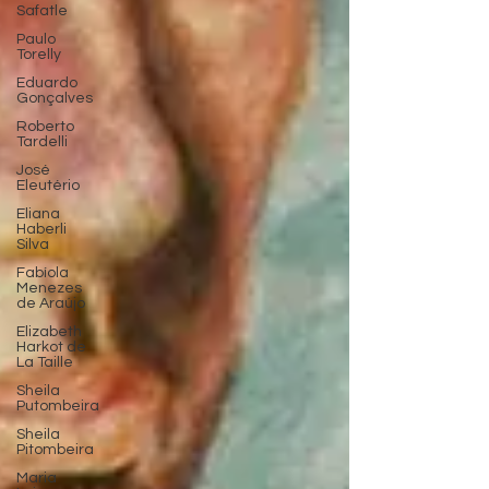
Safatle
Paulo
Torelly
Eduardo
Gonçalves
Roberto
Tardelli
José
Eleutério
Eliana
Haberli
Silva
Fabíola
Menezes
de Araújo
Elizabeth
Harkot de
La Taille
Sheila
Putombeira
Sheila
Pitombeira
Maria