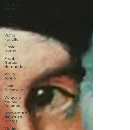
Patrícia
Bianchi
IBAP
Lucas
Bolzan
Victor
Farjalla
Flavia
D'urso
Frank
García
Hernandez
Paulo
Torelly
Lúcia
Reisewitz
Valquíria
Ferrão
Antunes
Boaventura
de Sousa
Santos
Vladimir