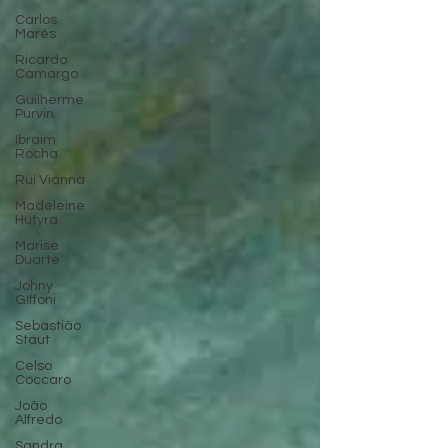
Carlos
Marés
Ricardo
Camargo
Guilherme
Purvin
Ibraim
Rocha
Rui Vianna
Madeleine
Hutyra
Marise
Duarte
Johny
GIffoni
Sebastião
Staut
Celso
Coccaro
João
Alfredo
Sandra