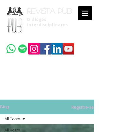
Revista pub
Diálogos
Interdisciplinares
Uma publicação do
Instituto Brasileiro de Advocacia Pública
Registre-se
Blog
All Posts
All Posts