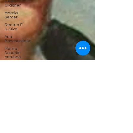
Luiza
Grabner
Marcia
Semer
Renata F.
S. SIlva
Ana
Bonchristiano
Marilia
Donadio
Antunes
Monique
Gonçalves
Carolina
Cortez
Clério R.
Costa
Maurício
Martins do
Carmo
Dalmo
Dallari
Marina
Yukawa