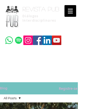
Revista pub
Diálogos
Interdisciplinares
Uma publicação do
Instituto Brasileiro de Advocacia Pública
Registre-se
Blog
All Posts
All Posts