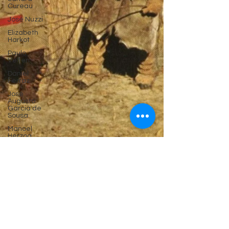
Cureau
José Nuzzi
Elizabeth
Harkot
Paulo
Velten
Daniel
Ferraz
José
Augusto
Garcia de
Sousa
Manoel
Herzog
Crônica
Zeca
Sampaio
Política
Frederico
Arzolla
18 de ago. de 2025
Gean B.
de Moraes