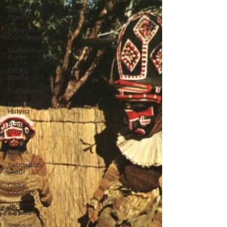
Carlos
Marés
Ricardo
Camargo
Guilherme
Purvin
Ibraim
Rocha
Rui Vianna
Madeleine
Hutyra
Marise
Duarte
Johny
GIffoni
Sebastião
Staut
Celso
Coccaro
João
Alfredo
Sandra