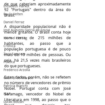
de que caberiam aproximadamente 
Elizabeth Harkot
92 "Portugais" dentro da área do 
Paulo Velten
Brasil. 
Daniel Ferraz
A disparidade populacional não é 
José Augusto Garcia de Sousa
menos gritante. O Brasil conta hoje 
com cerca de 215 milhões de 
Manoel Herzog
habitantes, ao passo que a 
Crônica
população portuguesa é de pouco 
Zeca Sampaio
mais de 10 milhões de pessoas. Ou 
seja, há 21,5 vezes mais brasileiros 
Política
do que portugueses.
Frederico Arzolla
Estes dados, porém, não se refletem 
Gean B. de Moraes
no número de vencedores de prêmio 
Patrícia Bianchi
Nobel. Portugal conta com José 
IBAP
Saramago, vencedor do Nobel de 
Literatura em 1998, ao passo que o 
Lucas Bolzan