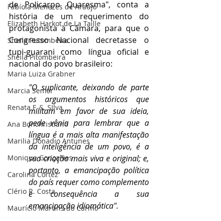
de Policarpo Quaresma", conta a 
Fabíola Menezes de Araújo
história de um requerimento do 
Elizabeth Harkot de La Taille
protagonista à Câmara, para que o 
Congresso Nacional decretasse o 
Sheila Putombeira
tupi-guarani como língua oficial e 
Sheila Pitombeira
nacional do povo brasileiro: 
Maria Luiza Grabner
"O suplicante, deixando de parte 
Marcia Semer
os argumentos históricos que 
Renata F. S. SIlva
militam em favor de sua ideia, 
pede vênia para lembrar que a 
Ana Bonchristiano
língua é a mais alta manifestação 
Marilia Donadio Antunes
da inteligência de um povo, é a 
Monique Gonçalves
sua criação mais viva e original; e, 
portanto, a emancipação política 
Carolina Cortez
do país requer como complemento 
Clério R. Costa
e consequência a sua 
emancipação idiomática".
Maurício Martins do Carmo