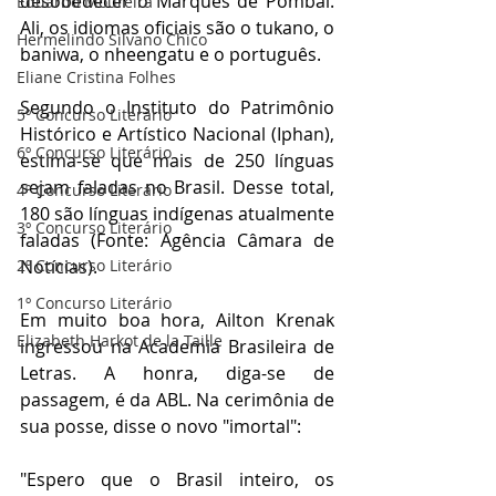
desobedecer o Marquês de Pombal. 
Eduardo Moureira
Ali, os idiomas oficiais são o tukano, o 
Hermelindo Silvano Chico
baniwa, o nheengatu e o português. 
Eliane Cristina Folhes
Segundo o Instituto do Patrimônio 
5º Concurso Literário
Histórico e Artístico Nacional (Iphan), 
6º Concurso Literário
estima-se que mais de 250 línguas 
sejam faladas no Brasil. Desse total, 
4º Concurso Literário
180 são línguas indígenas atualmente 
3º Concurso Literário
faladas (Fonte: Agência Câmara de 
2º Concurso Literário
Notícias). 
1º Concurso Literário
Em muito boa hora, Ailton Krenak 
Elizabeth Harkot de la Taille
ingressou na Academia Brasileira de 
Letras. A honra, diga-se de 
passagem, é da ABL. Na cerimônia de 
sua posse, disse o novo "imortal":
"Espero que o Brasil inteiro, os 