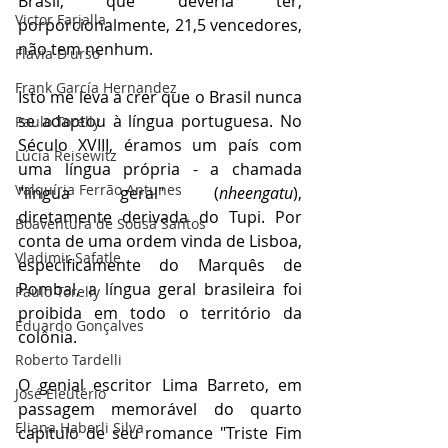
Brasil, que deveria ter, 
Victor Farjalla
porporcionalmente, 21,5 vencedores, 
não tem nenhum.
Flavia D'urso
Frank García Hernandez
Isto me leva a crer que o Brasil nunca 
se adaptou à língua portuguesa. No 
Paulo Torelly
Século XVIII, éramos um país com 
Lúcia Reisewitz
uma língua própria - a chamada 
Valquíria Ferrão Antunes
"língua geral" (
nheengatu
), 
diretamente derivada do Tupi. Por 
Boaventura de Sousa Santos
conta de uma ordem vinda de Lisboa, 
Vladimir Safatle
especificamente do Marquês de 
Pombal, a língua geral brasileira foi 
Paulo Torelly
proibida em todo o território da 
Eduardo Gonçalves
colônia. 
Roberto Tardelli
O genial escritor Lima Barreto, em 
José Eleutério
passagem memorável do quarto 
Eliana Haberli Silva
capítulo de seu romance "Triste Fim 