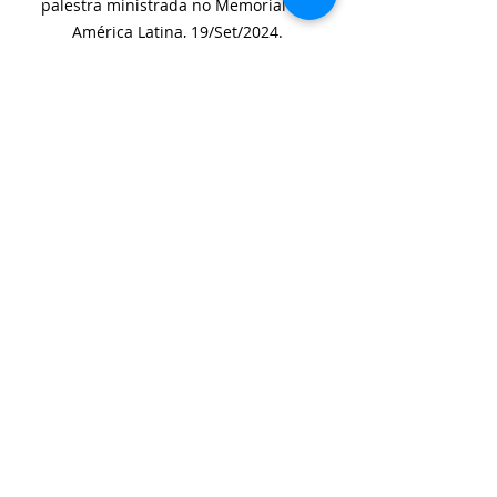
palestra ministrada no Memorial da 
América Latina, 19/Set/2024.
JOSÉ ELEUTÉRIO BRANDÃO ALVES - 
Natural de Goa (Índia), o autor é 
cronista e viajante. Já morou em Macau 
(China), Timor Leste, Moçambique, 
Angola, Cabo Verde, Guiné Bissau e São 
Tomé & Príncipe. Atualmente reside no 
Brasil.