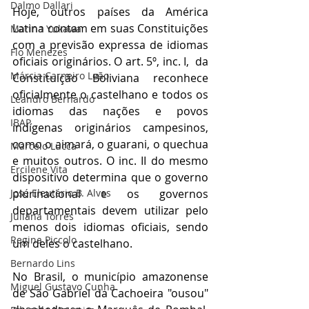
Dalmo Dallari
Hoje, outros países da América 
Latina contam em suas Constituições 
Marina Yukawa
com a previsão expressa de idiomas 
Flo Menezes
oficiais originários. O art. 5º, inc. I,  da 
Márcia Carneiro Leão
Constituição Boliviana reconhece 
oficialmente o castelhano e todos os 
Leandro Bernardo
idiomas das nações e povos 
IBAP
indígenas originários campesinos, 
como o aimará, o guarani, o quechua 
Marcelo Lucca
e muitos outros. O inc. II do mesmo 
Ercilene Vita
dispositivo determina que o governo 
José Eleutério B. Alves
plurinacional e os governos 
departamentais devem utilizar pelo 
Juliana Torres
menos dois idiomas oficiais, sendo 
Regina Piccolo
um deles o castelhano.
Bernardo Lins
No Brasil, o município amazonense 
Miguel Gustavo Cunha
de São Gabriel da Cachoeira "ousou" 