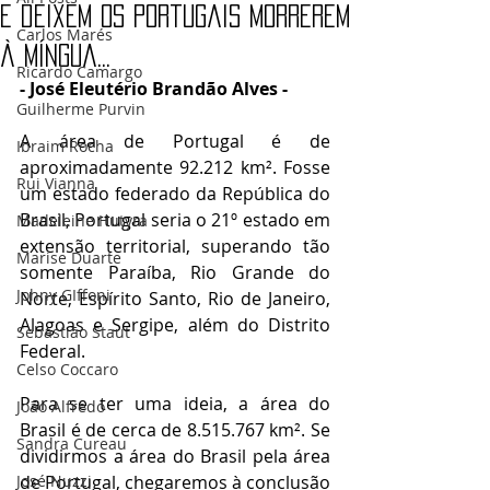
E deixem os Portugais morrerem
Carlos Marés
à míngua...
Ricardo Camargo
- José Eleutério Brandão Alves - 
Guilherme Purvin
A área de Portugal é de 
Ibraim Rocha
aproximadamente 92.212 km². Fosse 
Rui Vianna
um estado federado da República do 
Brasil, Portugal seria o 21º estado em 
Madeleine Hutyra
extensão territorial, superando tão 
Marise Duarte
somente Paraíba, Rio Grande do 
Johny GIffoni
Norte, Espírito Santo, Rio de Janeiro, 
Alagoas e Sergipe, além do Distrito 
Sebastião Staut
Federal.
Celso Coccaro
Para se ter uma ideia, a área do 
João Alfredo
Brasil é de cerca de 8.515.767 km². Se 
Sandra Cureau
dividirmos a área do Brasil pela área 
José Nuzzi
de Portugal, chegaremos à conclusão 