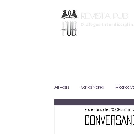
Revista pub
Diálogos Interdiscipli
All Posts
Carlos Marés
Ricardo C
9 de jun. de 2020
5 min 
Marise Duarte
Johny GIffoni
CONVERSAND