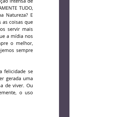
ção intensa de 
TAMENTE TUDO, 
 Natureza? E 
 as coisas que 
s servir mais 
ue a mídia nos 
re o melhor, 
jemos sempre 
felicidade se 
er gerada uma 
 de viver. Ou 
emente, o uso 