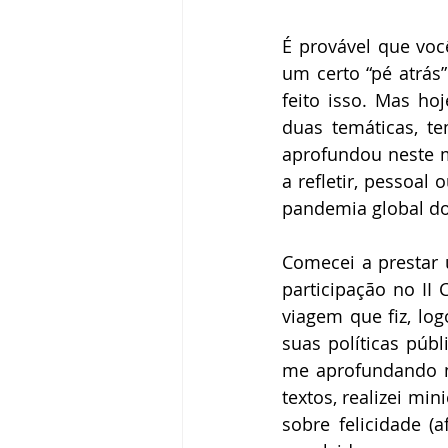
Elizabeth Harkot
Paulo Velten
É provável que voc
um certo “pé atrás”
Zeca Sampaio
Política
Fr
feito isso. Mas ho
duas temáticas, t
aprofundou neste 
Victor Farjalla
Flavia D'urso
a refletir, pessoal
pandemia global do
Comecei a prestar 
participação no II
viagem que fiz, log
suas políticas públi
me aprofundando no
textos, realizei min
sobre felicidade (