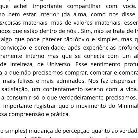
ue achei importante compartilhar com você. A
 bem estar interior (da alma, como nos disse S
/coisas materiais, mas de valores imateriais, esse
dos que estão dentro de nós . Sim, não se trata de fra
 algo que pode parecer tão óbvio e simples, mas q
convicção e serenidade, após experiências profund
iramente interno mas que se conecta com um al
de Inteireza, de Universo. Esse sentimento prof
a a que não precisemos comprar, comprar e comprar, t
 mais felizes e mais admirados. Nos faz dispensar o
atisfação, um contentamento sereno com a vida.
a a consumir só o que verdadeiramente precisamos. 
s! Importante registrar que o movimento do Minima
sa compreensão e prática.
e simples) mudança de percepção quanto ao verdadei