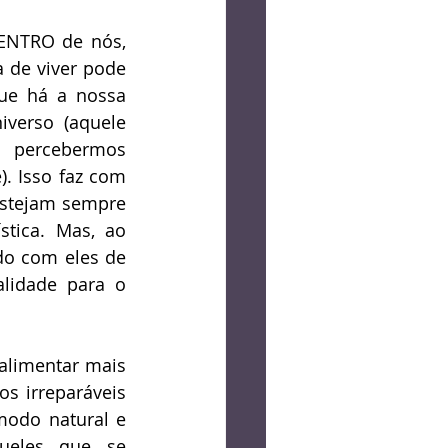
ENTRO de nós, 
de viver pode 
ue há a nossa 
verso (aquele 
percebermos 
 Isso faz com 
estejam sempre 
tica. Mas, ao 
do com eles de 
lidade para o 
alimentar mais 
s irreparáveis 
odo natural e 
ueles que se 