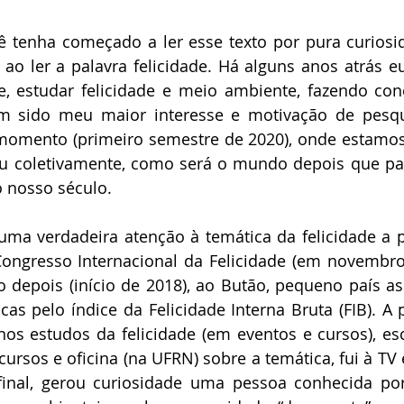
Daniel Ferraz
José Augusto Garcia de Sousa
Manoel Herz
ê tenha começado a ler esse texto por pura curiosi
 ao ler a palavra felicidade. Há alguns anos atrás e
ederico Arzolla
Gean B. de Moraes
Patrícia Bianchi
IBAP
je, estudar felicidade e meio ambiente, fazendo con
em sido meu maior interesse e motivação de pesqu
momento (primeiro semestre de 2020), onde estamos
Frank García Hernandez
Paulo Torelly
 ou coletivamente, como será o mundo depois que pas
 nosso século.
uma verdadeira atenção à temática da felicidade a p
 Congresso Internacional da Felicidade (em novembro
o depois (início de 2018), ao Butão, pequeno país asi
cas pelo índice da Felicidade Interna Bruta (FIB). A p
s estudos da felicidade (em eventos e cursos), esc
icursos e oficina (na UFRN) sobre a temática, fui à TV e
afinal, gerou curiosidade uma pessoa conhecida por