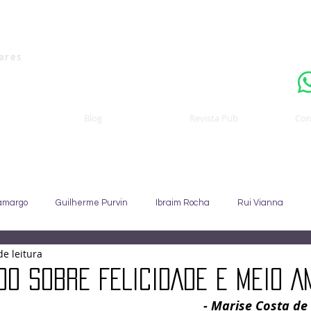
Uma publicaçã
nares
Blog
Revista Pub
Con
amargo
Guilherme Purvin
Ibraim Rocha
Rui Vianna
de leitura
Sebastião Staut
Celso Coccaro
João Alfredo
Sandra C
O SOBRE FELICIDADE E MEIO A
- 
Marise Costa de 