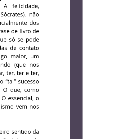
 felicidade, 
ócrates), não 
ncialmente dos 
se de livro de 
ue só se pode 
as de contato 
go maior, um 
undo (que nos 
er, ter e ter, 
 “tal” sucesso 
 O que, como 
O essencial, o 
lismo vem nos 
ro sentido da 