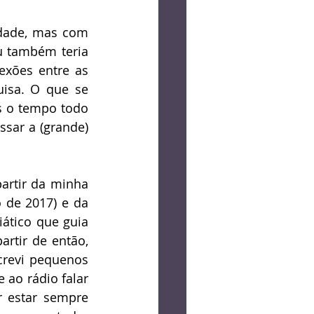
og
Crônica
dade, mas com 
u também teria 
Lucas Bolzan
exões entre as 
isa. O que se 
 o tempo todo 
sar a (grande) 
artir da minha 
 de 2017) e da 
ático que guia 
artir de então, 
revi pequenos 
 ao rádio falar 
 estar sempre 