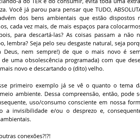
ciando-a do TER e do consumir, evita toda uma extra
za. Você já parou para pensar que TUDO, ABSOLU
vém dos bens ambientais que estão dispostos na
os, cada vez mais, de mais espaços para colocarmos
ois, para descartá-las? As coisas passam a não no
, lembra? Seja pelo seu desgaste natural, seja porq
a Deus, nem sempre!) de que o mais novo é semp
 de uma obsolescência programada) com que dese
ais novo e descartando o (dito) velho. 
sse primeiro exemplo já se vê o quanto o tema da 
meio ambiente. Dessa compreensão, então, pode s
nsequente, uso/consumo consciente em nossa forma
 a invisibilidade e/ou o desprezo e, consequent
 ambientais. 
utras conexões?!?!