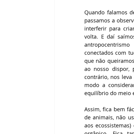
Quando falamos de
passamos a observ
interferir para c
volta. E daí saím
antropocentrism
conectados com tu
que não queiramos 
ao nosso dispor, 
contrário, nos leva
modo a considerar 
equilíbrio do meio
Assim, fica bem fá
de animais, não us
aos ecossistemas)
orgânico. Fica t