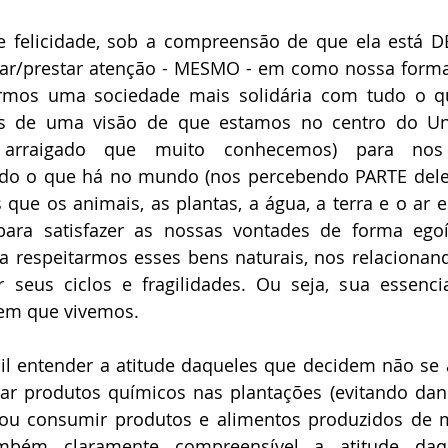
 felicidade, sob a compreensão de que ela está D
ar/prestar atenção - MESMO - em como nossa forma 
riarmos uma sociedade mais solidária com tudo o q
os de uma visão de que estamos no centro do Uni
o arraigado que muito conhecemos) para nos 
do o que há no mundo (nos percebendo PARTE dele).
que os animais, as plantas, a água, a terra e o ar 
para satisfazer as nossas vontades de forma egoís
 a respeitarmos esses bens naturais, nos relacionan
seus ciclos e fragilidades. Ou seja, sua essencia
 em que vivemos. 
cil entender a atitude daqueles que decidem não se 
ar produtos químicos nas plantações (evitando dano
 ou consumir produtos e alimentos produzidos de m
ambém claramente compreensível a atitude daq