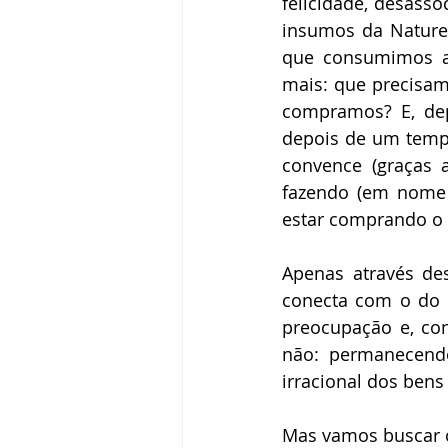
felicidade, desasso
insumos da Nature
que consumimos ad
mais: que precisam
compramos? E, dep
depois de um tempo
convence (graças 
fazendo (em nome
estar comprando o m
Apenas através de
conecta com o do 
preocupação e, co
não: permanecendo
irracional dos bens
Mas vamos buscar o