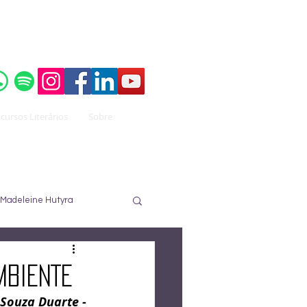
o do
Instituto Brasileiro de Advocacia Pública
cursos Literários
Sobre
Madeleine Hutyra
ureau
José Nuzzi
MBIENTE
Souza Duarte -