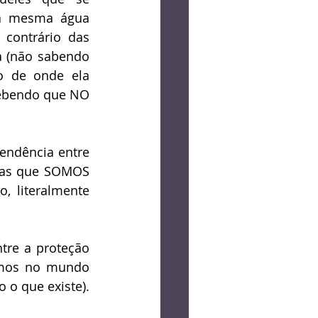
a mesma água 
ontrário das 
 (não sabendo 
 de onde ela 
ebendo que NO 
ndência entre 
mas que SOMOS 
 literalmente 
tre a proteção 
amos no mundo 
 o que existe).