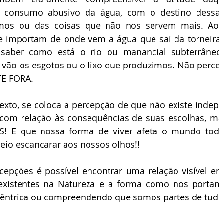
consumo abusivo da água, com o destino dess
os ou das coisas que não nos servem mais. Ao c
e importam de onde vem a água que sai da torneira
saber como está o rio ou manancial subterrâneo
 vão os esgotos ou o lixo que produzimos. Não perc
E FORA. 
to, se coloca a percepção de que não existe indepe
com relação às consequências de suas escolhas, 
 E que nossa forma de viver afeta o mundo todo,
io escancarar aos nossos olhos!! 
cepções é possível encontrar uma relação visível en
existentes na Natureza e a forma como nos port
cêntrica ou compreendendo que somos partes de tudo