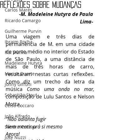
REFLEXÕES SOBRE MUDANÇAS
Carlos Marés
-M. Madeleine Hutyra de Paula 
Ricardo Camargo
Lima-
Guilherme Purvin
Uma viagem e três dias de 
Ibraim Rocha
permanência de M. em uma cidade 
de porte médio no interior do Estado 
Rui Vianna
de São Paulo, a uma distância de 
Madeleine Hutyra
mais de três horas de carro, 
Marise Duarte
resultaram nestas curtas reflexões. 
Como diz um trecho da letra da 
Johny GIffoni
música 
Como uma onda no mar, 
Sebastião Staut
composição de Lulu Santos e Nelson 
Motta,
Celso Coccaro
João Alfredo
“Não adianta fugir
Nem mentir prá si mesmo
Sandra Cureau
Agora!
José Nuzzi