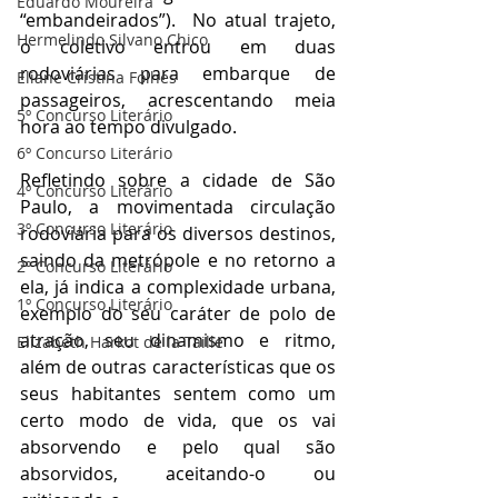
Eduardo Moureira
“embandeirados”).  No atual trajeto, 
Hermelindo Silvano Chico
o coletivo entrou em duas 
rodoviárias para embarque de 
Eliane Cristina Folhes
passageiros, acrescentando meia 
5º Concurso Literário
hora ao tempo divulgado.
6º Concurso Literário
Refletindo sobre a cidade de São 
4º Concurso Literário
Paulo, a movimentada circulação 
3º Concurso Literário
rodoviária para os diversos destinos, 
saindo da metrópole e no retorno a 
2º Concurso Literário
ela, já indica a complexidade urbana, 
1º Concurso Literário
exemplo do seu caráter de polo de 
atração, seu dinamismo e ritmo, 
Elizabeth Harkot de la Taille
além de outras características que os 
seus habitantes sentem como um 
certo modo de vida, que os vai 
absorvendo e pelo qual são 
absorvidos, aceitando-o ou 