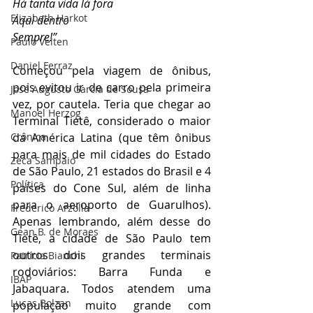
Há tanta vida lá fora
Elizabeth Harkot
Aqui dentro
Sempre!”
Paulo Velten
Daniel Ferraz
Começou pela viagem de ônibus, 
pois evitou ir de carro pela primeira 
José Augusto Garcia de Sousa
vez, por cautela. Teria que chegar ao 
Manoel Herzog
Terminal Tietê, considerado o maior 
Crônica
da América Latina (que têm ônibus 
para mais de mil cidades do Estado 
Zeca Sampaio
de São Paulo, 21 estados do Brasil e 4 
Política
países do Cone Sul, além de linha 
para o aeroporto de Guarulhos). 
Frederico Arzolla
Apenas lembrando, além desse do 
Gean B. de Moraes
Tietê, a cidade de São Paulo tem 
outros dois grandes terminais 
Patrícia Bianchi
rodoviários: Barra Funda e 
IBAP
Jabaquara. Todos atendem uma 
Lucas Bolzan
população muito grande com 