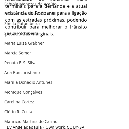
Fabíola Menezes de Araújo
terminais para a demanda e a atual 
existência do Rodoanel para a ligação 
Elizabeth Harkot de La Taille
com as estradas próximas, podendo 
Sheila Putombeira
contribuir para melhorar o trânsito 
Sheila Pitombeira
pesado das marginais.
Maria Luiza Grabner
Marcia Semer
Renata F. S. SIlva
Ana Bonchristiano
Marilia Donadio Antunes
Monique Gonçalves
Carolina Cortez
Clério R. Costa
Maurício Martins do Carmo
By Angeladepaula - Own work, CC BY-SA 