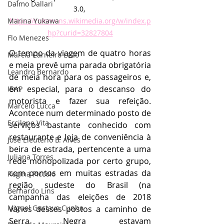
Dalmo Dallari
3.0, 
Marina Yukawa
https://commons.wikimedia.org/w/index.p
hp?curid=32827804
Flo Menezes
O tempo da viagem de quatro horas 
Márcia Carneiro Leão
e meia prevê uma parada obrigatória 
Leandro Bernardo
de meia hora para os passageiros e, 
em especial, para o descanso do 
IBAP
motorista e fazer sua refeição. 
Marcelo Lucca
Acontece num determinado posto de 
Ercilene Vita
serviços bastante conhecido com 
restaurante e loja de conveniência à 
José Eleutério B. Alves
beira de estrada, pertencente a uma 
Juliana Torres
rede monopolizada por certo grupo, 
com pontos em muitas estradas da 
Regina Piccolo
região sudeste do Brasil (na 
Bernardo Lins
campanha das eleições de 2018 
Miguel Gustavo Cunha
vários desses postos a caminho de 
Serra Negra estavam 