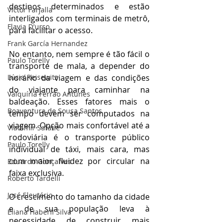
destinos determinados e estão 
Victor Farjalla
interligados com terminais de metrô, 
Flavia D'urso
para facilitar o acesso.
Frank García Hernandez
No entanto, nem sempre é tão fácil o 
Paulo Torelly
transporte de mala, a depender do 
Lúcia Reisewitz
horário da viagem e das condições 
do viajante para caminhar na 
Valquíria Ferrão Antunes
baldeação. Esses fatores mais o 
Boaventura de Sousa Santos
tempo devem ser computados na 
viagem. Opção mais confortável até a 
Vladimir Safatle
rodoviária é o transporte público 
Paulo Torelly
individual de táxi, mais cara, mas 
com maior fluidez por circular na 
Eduardo Gonçalves
faixa exclusiva.
Roberto Tardelli
José Eleutério
O crescimento do tamanho da cidade 
e de sua população leva à  
Eliana Haberli Silva
necessidade de construir mais 