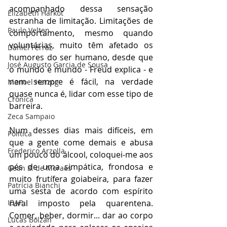
acompanhado dessa sensação 
Elizabeth Harkot
estranha de limitação. Limitações de 
Paulo Velten
comportamento, mesmo quando 
voluntárias, muito têm afetado os 
Daniel Ferraz
humores do ser humano, desde que 
José Augusto Garcia de Sousa
o mundo é mundo - Freud explica - e 
nem sempre é fácil, na verdade 
Manoel Herzog
quase nunca é, lidar com esse tipo de 
Crônica
barreira.
Zeca Sampaio
Num desses dias mais difíceis, em 
Política
que a gente come demais e abusa 
Frederico Arzolla
um pouco do álcool, coloquei-me aos 
pés de uma simpática, frondosa e 
Gean B. de Moraes
muito frutífera goiabeira, para fazer 
Patrícia Bianchi
uma sesta de acordo com espírito 
IBAP
rural imposto pela quarentena. 
Comer, beber, dormir... dar ao corpo 
Lucas Bolzan