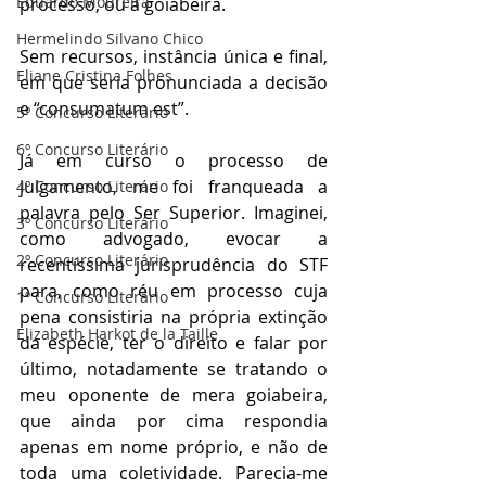
Eduardo Moureira
processo, ou a goiabeira. 
Hermelindo Silvano Chico
Sem recursos, instância única e final, 
Eliane Cristina Folhes
em que seria pronunciada a decisão 
e “consumatum est”.
5º Concurso Literário
6º Concurso Literário
Já em curso o processo de 
julgamento, me foi franqueada a 
4º Concurso Literário
palavra pelo Ser Superior. Imaginei, 
3º Concurso Literário
como advogado, evocar a 
2º Concurso Literário
recentíssima jurisprudência do STF 
para, como réu em processo cuja 
1º Concurso Literário
pena consistiria na própria extinção 
Elizabeth Harkot de la Taille
da espécie, ter o direito e falar por 
último, notadamente se tratando o 
meu oponente de mera goiabeira, 
que ainda por cima respondia 
apenas em nome próprio, e não de 
toda uma coletividade. Parecia-me 