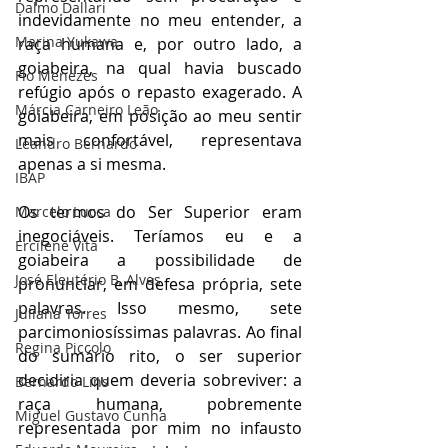
Dalmo Dallari
indevidamente no meu entender, a 
Marina Yukawa
raça humana e, por outro lado, a 
goiabeira, na qual havia buscado 
Flo Menezes
refúgio após o repasto exagerado. A 
Márcia Carneiro Leão
goiabeira, em posição ao meu sentir 
mais confortável, representava 
Leandro Bernardo
apenas a si mesma.
IBAP
Os termos do Ser Superior eram 
Marcelo Lucca
inegociáveis. Teríamos eu e a 
Ercilene Vita
goiabeira a possibilidade de 
José Eleutério B. Alves
pronunciar, em defesa própria, sete 
palavras. Isso mesmo, sete 
Juliana Torres
parcimoniosíssimas palavras. Ao final 
Regina Piccolo
do sumário rito, o ser superior 
decidiria quem deveria sobreviver: a 
Bernardo Lins
raça humana, pobremente 
Miguel Gustavo Cunha
representada por mim no infausto 