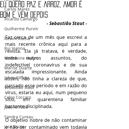
EU QUERO PAZ E ARROZ, AMOR É
Carlos Marés
BOM E VEM DEPOIS
Ricardo Camargo
- Sebastião Staut -
Guilherme Purvin
Faz cerca de um mês que escrevi a 
Ibraim Rocha
mais recente crônica aqui para a 
Rui Vianna
revista. Ela já tratava, é verdade, 
entre outros assuntos, do 
Madeleine Hutyra
indefectível coronavírus e de sua 
Marise Duarte
escalada impressionante. Ainda 
Johny GIffoni
assim, não tinha a clareza de que, 
passado esse período e em razão do 
Sebastião Staut
vírus, estaria eu aqui, num pequeno 
Celso Coccaro
sítio, em quarentena familiar 
bastante disciplinada.
João Alfredo
Sandra Cureau
O objetivo nobre de não contaminar 
José Nuzzi
e não ser contaminado vem todavia 