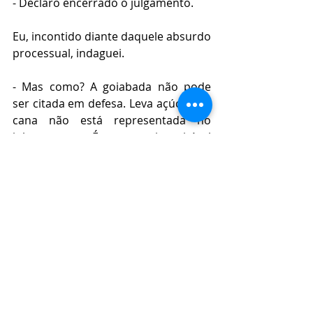
- Declaro encerrado o julgamento.
Eu, incontido diante daquele absurdo 
processual, indaguei.
- Mas como? A goiabada não pode 
ser citada em defesa. Leva açúcar e a 
cana não está representada no 
julgamento. É uma inaceitável 
intervenção de terceiros!
Mais uma vez o Ser Superior 
manteve-se impávido colosso.
- Declaro ganho de causa à goiabeira, 
que permanecerá povoando nossos 
campos tropicais. A humanidade, por 
sua vez, será extinta. Publique-se e 
intime-se. 