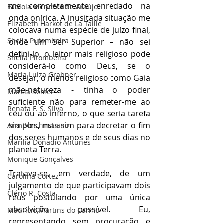
me completamente enredado na 
Fabíola Menezes de Araújo
onda onírica. A inusitada situação me 
Elizabeth Harkot de La Taille
colocava numa espécie de juízo final, 
Sheila Putombeira
onde um Ser Superior – não sei 
defini-lo, o leitor mais religioso pode 
Sheila Pitombeira
considerá-lo como Deus, se o 
Maria Luiza Grabner
desejar, o menos religioso como Gaia 
mãe-natureza - tinha o poder 
Marcia Semer
suficiente não para remeter-me ao 
Renata F. S. SIlva
céu ou ao inferno, o que seria tarefa 
simples, mas sim para decretar o fim 
Ana Bonchristiano
dos seres humanos e de seus dias no 
Marilia Donadio Antunes
planeta Terra.
Monique Gonçalves
Tratava-se, em verdade, de um 
Carolina Cortez
julgamento de que participavam dois 
Clério R. Costa
réus postulando por uma única 
absolvição possível. Eu, 
Maurício Martins do Carmo
representando sem procuração e 