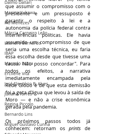
Dalmo Dallari
que assumir o compromisso com o 
Marina Yukawa
presidente e um pressuposto é 
garantir o respeito à lei e a 
Flo Menezes
autonomia da polícia federal contra 
Márcia Carneiro Leão
interferências políticas. Ele havia 
assumido um compromisso de que 
Leandro Bernardo
seria uma escolha técnica, eu faria 
IBAP
essa escolha desde que tivesse uma 
Marcelo Lucca
causa. Não posso concordar". Para 
todos os efeitos, a narrativa 
Ercilene Vita
imediatamente encampada pela 
José Eleutério B. Alves
Rede Globo é de que esta demissão 
foi a gota d’água que levou à saída de 
Juliana Torres
Moro — e não a crise econômica 
Regina Piccolo
gerada pela pandemia. 
Bernardo Lins
Os próximos passos todos já 
Miguel Gustavo Cunha
conhecem: retornam os 
prints 
de 