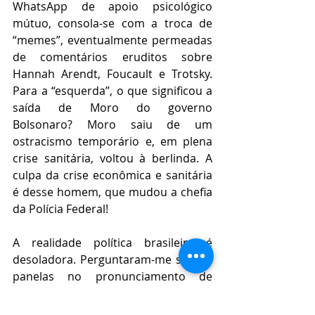
WhatsApp de apoio psicológico 
mútuo, consola-se com a troca de 
“memes”, eventualmente permeadas 
de comentários eruditos sobre 
Hannah Arendt, Foucault e Trotsky. 
Para a “esquerda”, o que significou a 
saída de Moro do governo 
Bolsonaro? Moro saiu de um 
ostracismo temporário e, em plena 
crise sanitária, voltou à berlinda. A 
culpa da crise econômica e sanitária 
é desse homem, que mudou a chefia 
da Polícia Federal! 
A realidade política brasileira é 
desoladora. Perguntaram-me se bati 
panelas no pronunciamento de 
Bolsonaro às cinco da tarde do dia 
da vergonha. Não. Não bati panela 