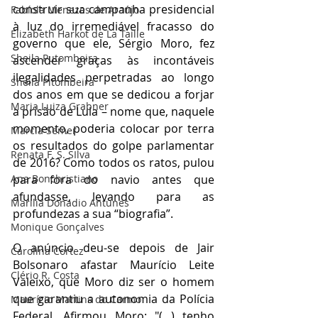
construir sua campanha presidencial 
Fabíola Menezes de Araújo
à luz do irremediável fracasso do 
Elizabeth Harkot de La Taille
governo que ele, Sérgio Moro, fez 
Sheila Putombeira
ascender graças às incontáveis 
ilegalidades perpetradas ao longo 
Sheila Pitombeira
dos anos em que se dedicou a forjar 
Maria Luiza Grabner
a prisão de Lula – nome que, naquele 
momento, poderia colocar por terra 
Marcia Semer
os resultados do golpe parlamentar 
Renata F. S. SIlva
de 2016? Como todos os ratos, pulou 
Ana Bonchristiano
para fora do navio antes que 
afundasse, levando para as 
Marilia Donadio Antunes
profundezas a sua “biografia”.
Monique Gonçalves
O anúncio deu-se depois de Jair 
Carolina Cortez
Bolsonaro afastar Maurício Leite 
Clério R. Costa
Valeixo, que Moro diz ser o homem 
que garantiu a autonomia da Polícia 
Maurício Martins do Carmo
Federal. Afirmou Moro: "(...) tenho 