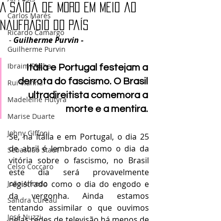
A saída de Moro em meio ao
Carlos Marés
naufrágio do país
Ricardo Camargo
- 
Guilherme Purvin - 
Guilherme Purvin
Ibraim Rocha
Itália e Portugal festejam a 
derrota do fascismo. O Brasil 
Rui Vianna
ultradireitista comemora a 
Madeleine Hutyra
morte e a mentira.
Marise Duarte
Johny GIffoni
Se, na Itália e em Portugal, o dia 25 
de abril é lembrado como o dia da 
Sebastião Staut
vitória sobre o fascismo, no Brasil 
Celso Coccaro
este dia será provavelmente 
João Alfredo
registrado como o dia do engodo e 
da vergonha. Ainda estamos 
Sandra Cureau
tentando assimilar o que ouvimos 
José Nuzzi
pelas redes de televisão há menos de 