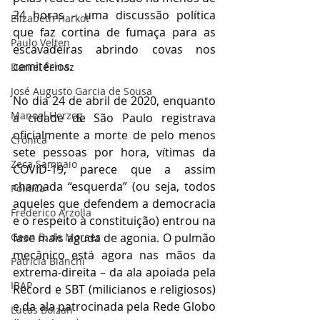
24 horas – uma discussão política 
Elizabeth Harkot
que faz cortina de fumaça para as 
Paulo Velten
escavadeiras abrindo covas nos 
cemitérios. 
Daniel Ferraz
José Augusto Garcia de Sousa
No dia 24 de abril de 2020, enquanto 
Manoel Herzog
a cidade de São Paulo registrava 
oficialmente a morte de pelo menos 
Crônica
sete pessoas por hora, vítimas da 
Zeca Sampaio
COVID-19, parece que a assim 
chamada “esquerda” (ou seja, todos 
Política
aqueles que defendem a democracia 
Frederico Arzolla
e o respeito à constituição) entrou na 
Gean B. de Moraes
fase mais aguda de agonia. O pulmão 
mecânico está agora nas mãos da 
Patrícia Bianchi
extrema-direita – da ala apoiada pela 
IBAP
Record e SBT (milicianos e religiosos) 
e da ala patrocinada pela Rede Globo 
Lucas Bolzan