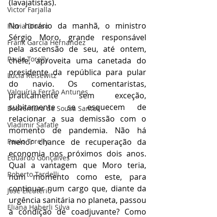
(lavajatistas). 
Victor Farjalla
No horário da manhã, o ministro 
Flavia D'urso
Sérgio Moro, grande responsável 
Frank García Hernandez
pela ascensão de seu, até ontem, 
Paulo Torelly
chefe, aproveita uma canetada do 
presidente da república para pular 
Lúcia Reisewitz
do navio. Os comentaristas, 
Valquíria Ferrão Antunes
praticamente sem exceção, 
subitamente se esquecem de 
Boaventura de Sousa Santos
relacionar a sua demissão com o 
Vladimir Safatle
momento de pandemia. Não há 
Paulo Torelly
menor chance de recuperação da 
economia nos próximos dois anos. 
Eduardo Gonçalves
Qual a vantagem que Moro teria, 
Roberto Tardelli
num momento como este, para 
continuar num cargo que, diante da 
José Eleutério
urgência sanitária no planeta, passou 
Eliana Haberli Silva
à condição de coadjuvante? Como 