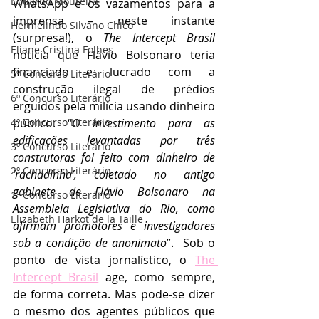
Eduardo Moureira
WhatsApp e os vazamentos para a 
imprensa – neste instante 
Hermelindo Silvano Chico
(surpresa!), o 
The Intercept Brasil 
Eliane Cristina Folhes
noticia que Flávio Bolsonaro teria 
financiado e lucrado com a 
5º Concurso Literário
construção ilegal de prédios 
6º Concurso Literário
erguidos pela milícia usando dinheiro 
4º Concurso Literário
público: “
O investimento para as 
edificações levantadas por três 
3º Concurso Literário
construtoras foi feito com dinheiro de 
2º Concurso Literário
‘rachadinha’, coletado no antigo 
gabinete de Flávio Bolsonaro na 
1º Concurso Literário
Assembleia Legislativa do Rio, como 
Elizabeth Harkot de la Taille
afirmam promotores e investigadores 
sob a condição de anonimato
”.  Sob o 
ponto de vista jornalístico, o 
The 
Intercept Brasil
 age, como sempre, 
de forma correta. Mas pode-se dizer 
o mesmo dos agentes públicos que 