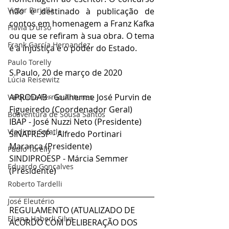
Victor Farjalla
não é destinado à publicação de 
contos em homenagem a Franz Kafka 
Flavia D'urso
ou que se refiram à sua obra. O tema 
Frank García Hernandez
é a injustiça e o poder do Estado.
Paulo Torelly
S.Paulo, 20 de março de 2020
Lúcia Reisewitz
APRODAB - Guilherme José Purvin de 
Valquíria Ferrão Antunes
Figueiredo (Coordenador Geral)
Boaventura de Sousa Santos
IBAP - José Nuzzi Neto (Presidente)
Vladimir Safatle
SINAFRESP - Alfredo Portinari 
Maranca (Presidente)
Paulo Torelly
SINDIPROESP - Márcia Semmer 
Eduardo Gonçalves
(Presidente)
Roberto Tardelli
José Eleutério
REGULAMENTO (ATUALIZADO DE 
Eliana Haberli Silva
ACORDO COM DELIBERAÇÃO DOS 