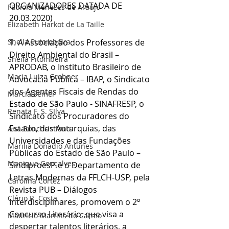
ORGANIZADORES DATADA DE 
Fabíola Menezes de Araújo
20.03.2020)
Elizabeth Harkot de La Taille
Sheila Putombeira
1. A Associação dos Professores de 
Direito Ambiental do Brasil – 
Sheila Pitombeira
APRODAB, o Instituto Brasileiro de 
Maria Luiza Grabner
Advocacia Pública – IBAP, o Sindicato 
dos Agentes Fiscais de Rendas do 
Marcia Semer
Estado de São Paulo - SINAFRESP, o 
Renata F. S. SIlva
Sindicato dos Procuradores do 
Estado, das Autarquias, das 
Ana Bonchristiano
Universidades e das Fundações 
Marilia Donadio Antunes
Públicas do Estado de São Paulo – 
Monique Gonçalves
SindiproesP e o Departamento de 
Letras Modernas da FFLCH-USP, pela 
Carolina Cortez
Revista PUB – Diálogos 
Clério R. Costa
Interdisciplinares, promovem o 2º 
Concurso Literário, que visa a 
Maurício Martins do Carmo
despertar talentos literários, a 