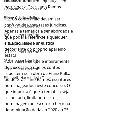
Eduardo Moureira
de um mundo sem injustiças, em 
participar a Graciliano Ramos.
Hermelindo Silvano Chico
Eliane Cristina Folhes
1.2. Os contos não devem ser 
confundidos com teses jurídicas. 
5º Concurso Literário
Apenas a temática a ser abordada é 
6º Concurso Literário
que poderá referir-se a qualquer  
situação real de (in)justiça 
4º Concurso Literário
decorrente do próprio aparelho 
3º Concurso Literário
estatal.
2º Concurso Literário
1.2.1. Alerta-se que é inteiramente 
desnecessário que os contos 
1º Concurso Literário
reportem-se à obra de Franz Kafka 
Elizabeth Harkot de la Taille
ou de Graciliano Ramos, escritores 
homenageados neste concurso. O 
que importa é que a temática seja 
respeitada, limitando-se a 
homenagem ao escritor tcheco na 
denominação dada ao 2020 ao 2º 