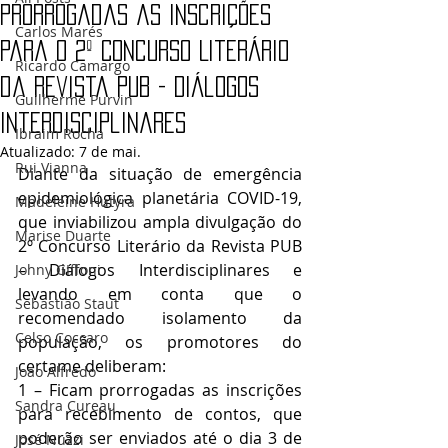
Prorrogadas as inscrições
Carlos Marés
para o 2º Concurso Literário
Ricardo Camargo
da Revista PUB - Diálogos
Guilherme Purvin
Interdisciplinares
Ibraim Rocha
Atualizado:
7 de mai.
Rui Vianna
Diante da situação de emergência 
epidemiológica planetária COVID-19, 
Madeleine Hutyra
que inviabilizou ampla divulgação do 
Marise Duarte
2º Concurso Literário da Revista PUB 
– Diálogos Interdisciplinares e 
Johny GIffoni
levando em conta que o 
Sebastião Staut
recomendado isolamento da 
Celso Coccaro
população, os promotores do 
certame deliberam:
João Alfredo
1 – Ficam prorrogadas as inscrições 
Sandra Cureau
para recebimento de contos, que 
poderão ser enviados até o dia 3 de 
José Nuzzi