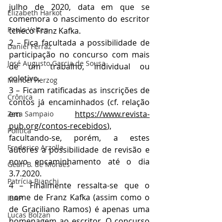
julho de 2020, data em que se 
Elizabeth Harkot
comemora o nascimento do escritor 
Paulo Velten
tcheco Franz Kafka.
2 – Fica facultada a possibilidade de 
Daniel Ferraz
participação no concurso com mais 
José Augusto Garcia de Sousa
de um trabalho, individual ou 
coletivo.
Manoel Herzog
3 – Ficam ratificadas as inscrições de 
Crônica
contos já encaminhados (cf. relação 
em 
https://www.revista-
Zeca Sampaio
pub.org/contos-recebidos
), 
Política
facultando-se, porém, a estes 
Frederico Arzolla
autores a possibilidade de revisão e 
novo encaminhamento até o dia 
Gean B. de Moraes
3.7.2020.
Patrícia Bianchi
4 – Finalmente ressalta-se que o 
nome de Franz Kafka (assim como o 
IBAP
de Graciliano Ramos) é apenas uma 
Lucas Bolzan
homenagem ao escritor. O concurso 