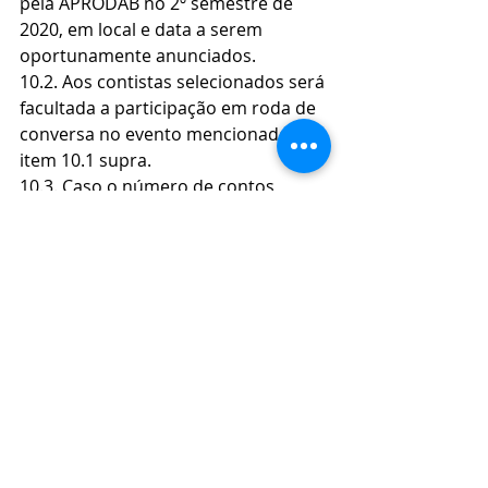
pela APRODAB no 2º semestre de 
2020, em local e data a serem 
oportunamente anunciados.
10.2. Aos contistas selecionados será 
facultada a participação em roda de 
conversa no evento mencionado no 
item 10.1 supra.
10.3. Caso o número de contos 
selecionados pela comissão 
julgadora não seja suficiente para a 
edição de um volume próprio, o 
IBAP, o SINAFRESP, o SINDIPROESP e 
a APRODAB poderão publicar o(s) 
conto(s) vencedor(es) em volume da 
Revista de Direito e Política – Seção 
PUB Diálogos Interdisciplinares.
11. Serão conferidos certificados aos 
contistas selecionados.