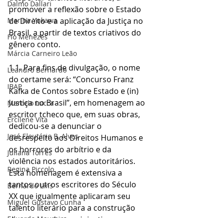
Dalmo Dallari
promover a reflexão sobre o Estado 
Marina Yukawa
de Direito e a aplicação da Justiça no 
Brasil, a partir de textos criativos do 
Flo Menezes
gênero conto.
Márcia Carneiro Leão
1.1. Para fins de divulgação, o nome 
Leandro Bernardo
do certame será: “Concurso Franz 
IBAP
Kafka de Contos sobre Estado e (in) 
Justiça no Brasil”, em homenagem ao 
Marcelo Lucca
escritor tcheco que, em suas obras, 
Ercilene Vita
dedicou-se a denunciar o 
José Eleutério B. Alves
desrespeito aos Direitos Humanos e 
os horrores do arbítrio e da 
Juliana Torres
violência nos estados autoritários.
Regina Piccolo
Esta homenagem é extensiva a 
tantos outros escritores do Século 
Bernardo Lins
XX que igualmente aplicaram seu 
Miguel Gustavo Cunha
talento literário para a construção 