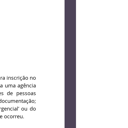
a inscrição no 
 a uma agência 
s de pessoas 
 documentação; 
rgencial’ ou do
te ocorreu.