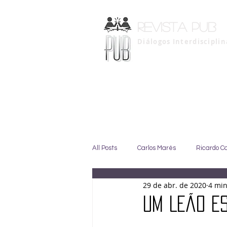
Revista pub
Diálogos Interdiscipli
All Posts
Carlos Marés
Ricardo C
29 de abr. de 2020
4 min
Marise Duarte
Johny GIffoni
UM LEÃO ES