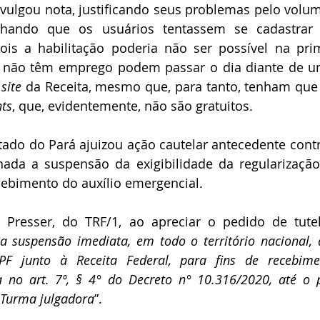
ivulgou nota, justificando seus problemas pelo volum
hando que os usuários tentassem se cadastrar e
ois a habilitação poderia não ser possível na prime
e não têm emprego podem passar o dia diante de u
 
site
 da Receita, mesmo que, para tanto, tenham que 
nts
, que, evidentemente, não são gratuitos. 
tado do Pará ajuizou ação cautelar antecedente contr
nada a suspensão da exigibilidade da regularizaçã
cebimento do auxílio emergencial.
n Presser, do TRF/1, ao apreciar o pedido de tutel
a suspensão imediata, em todo o território nacional, 
PF junto à Receita Federal, para fins de recebimen
a no art. 7º, § 4° do Decreto n° 10.316/2020, até o 
a Turma julgadora
”.