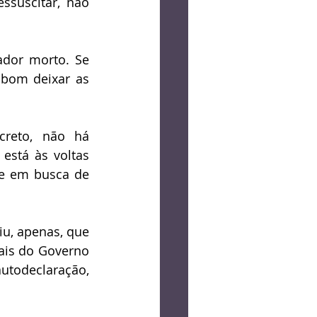
suscitar, não 
ador morto. Se 
bom deixar as 
reto, não há 
stá às voltas 
e em busca de 
iu, apenas, que 
ais do Governo 
todeclaração, 