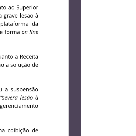
to ao Superior 
 grave lesão à 
lataforma da 
de forma 
on line
anto a Receita 
o a solução de 
u a suspensão 
(“severa lesão à 
 gerenciamento 
a coibição de 