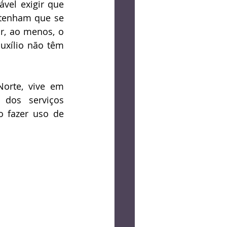
vel exigir que 
tenham que se 
r, ao menos, o 
xílio não têm 
orte, vive em 
 dos serviços 
o fazer uso de 