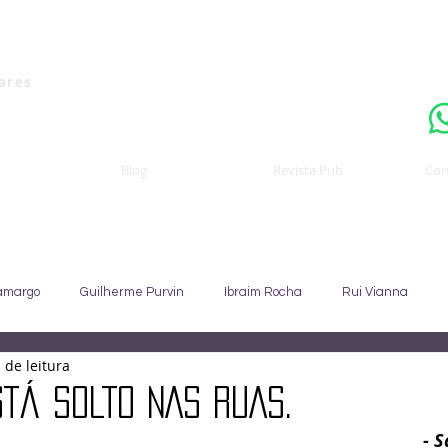
Uma publicaçã
nares
Blog
Revista Pub
Con
amargo
Guilherme Purvin
Ibraim Rocha
Rui Vianna
 de leitura
Sebastião Staut
Celso Coccaro
João Alfredo
Sandra C
TÁ SOLTO NAS RUAS.
- 