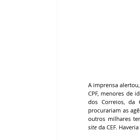
A imprensa alertou,
CPF, menores de id
dos Correios, da 
procurariam as agên
outros milhares ten
site
 da CEF. Haveria