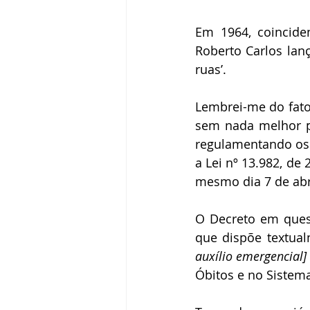
Elizabeth Harkot
Paulo Velten
Em 1964, coincide
Roberto Carlos lanç
Zeca Sampaio
Política
Fr
ruas’.
Lembrei-me do fato 
Victor Farjalla
Flavia D'urso
sem nada melhor par
regulamentando os 
a Lei nº 13.982, de
mesmo dia 7 de abr
O Decreto em quest
que dispõe textual
auxílio emergencial]
Óbitos e no Sistema