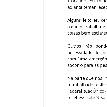
Trocando em miúdo
adianta tentar rece
Alguns leitores, c
alguém trabalha é 
coisas bem esclare
Outros irão ponde
necessidade de ma
com ‘uma emergênci
socorro para as pe
Na parte que nos int
o trabalhador estiv
Federal (CadÚnico)
recebesse até ½ sa