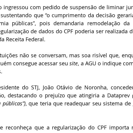
o ingressou com pedido de suspensão de liminar jun
, sustentando que “o cumprimento da decisão geraria
ia públicas”, pois demandaria remodelação da p
egularização de dados do CPF poderia ser realizada 
da Receita Federal. 
ituições não se conversam, mas soa risível que, enqu
guém consegue acessar seu 
site
, a AGU o indique com
.
esidente do STJ, João Otávio de Noronha, concede
ão, destacando o prejuízo que atingiria a Dataprev 
públicas”)
, que teria que readequar seu sistema de
 reconheça que a regularização do CPF importa n