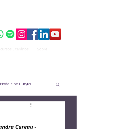
o do
Instituto Brasileiro de Advocacia Pública
cursos Literários
Sobre
Madeleine Hutyra
ureau
José Nuzzi
Sandra Cureau -