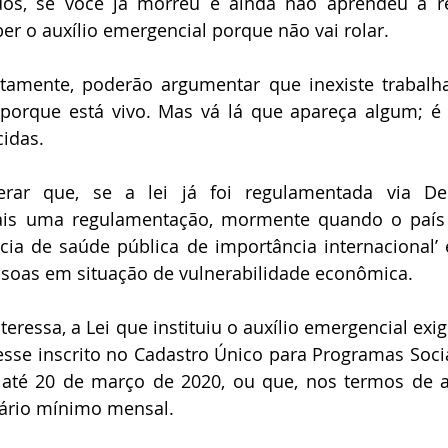
s, se você já morreu e ainda não aprendeu a res
ber o auxílio emergencial porque não vai rolar. 
ertamente, poderão argumentar que inexiste trabalh
porque está vivo. Mas vá lá que apareça algum; é 
cidas.
rar que, se a lei já foi regulamentada via Dec
is uma regulamentação, mormente quando o país e
a de saúde pública de importância internacional’ 
ssoas em situação de vulnerabilidade econômica.
eressa, a Lei que instituiu o auxílio emergencial exig
esse inscrito no Cadastro Único para Programas Soci
 até 20 de março de 2020, ou que, nos termos de au
lário mínimo mensal.