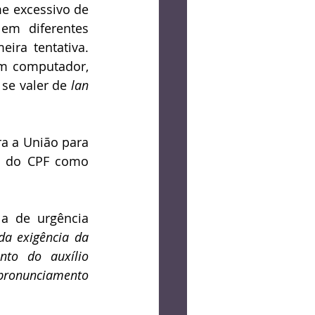
e excessivo de 
m diferentes 
ira tentativa. 
m computador, 
se valer de 
lan 
a a União para 
o do CPF como 
a de urgência 
da exigência da 
to do auxílio 
pronunciamento 