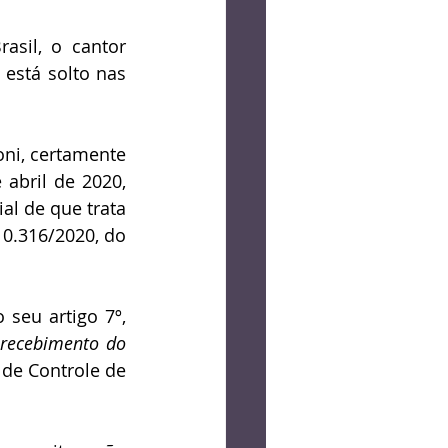
og
Crônica
sil, o cantor 
está solto nas 
Lucas Bolzan
ni, certamente 
abril de 2020, 
l de que trata 
10.316/2020, do 
eu artigo 7º, 
 recebimento do 
de Controle de 