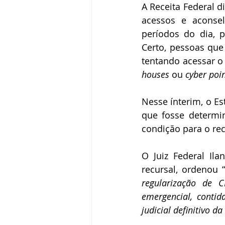
A Receita Federal d
acessos e aconsel
períodos do dia, p
Certo, pessoas qu
tentando acessar o
houses
 ou 
cyber poi
Nesse ínterim, o Es
que fosse determi
condição para o re
O Juiz Federal Ila
recursal, ordenou “
regularização de C
emergencial, contid
judicial definitivo d