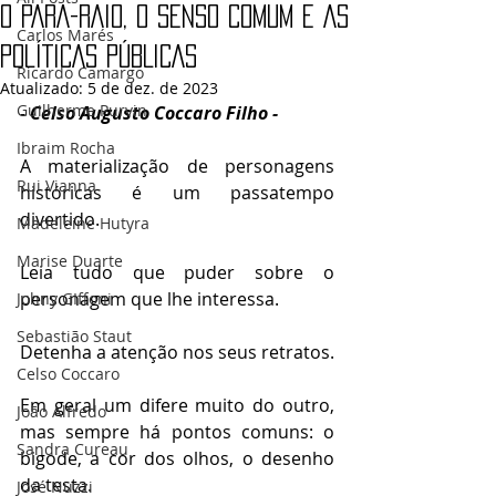
O PARA-RAIO, O SENSO COMUM E AS
Carlos Marés
POLÍTICAS PÚBLICAS
Ricardo Camargo
Atualizado:
5 de dez. de 2023
Guilherme Purvin
- 
Celso Augusto Coccaro Filho - 
Ibraim Rocha
A materialização de personagens 
Rui Vianna
históricas é um passatempo 
divertido.
Madeleine Hutyra
Marise Duarte
Leia tudo que puder sobre o 
personagem que lhe interessa.
Johny GIffoni
Sebastião Staut
Detenha a atenção nos seus retratos.
Celso Coccaro
Em geral um difere muito do outro, 
João Alfredo
mas sempre há pontos comuns: o 
Sandra Cureau
bigode, a cor dos olhos, o desenho 
da testa.
José Nuzzi