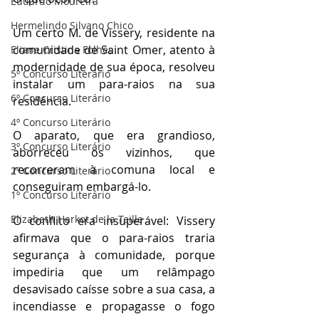
Eduardo Moureira
Hermelindo Silvano Chico
Um certo M. de Vissery, residente na 
comunidade de Saint Omer, atento à 
Eliane Cristina Folhes
modernidade de sua época, resolveu 
5º Concurso Literário
instalar um para-raios na sua 
6º Concurso Literário
residência.
4º Concurso Literário
O aparato, que era grandioso, 
3º Concurso Literário
aborreceu os vizinhos, que 
recorreram à comuna local e 
2º Concurso Literário
conseguiram embargá-lo.
1º Concurso Literário
Elizabeth Harkot de la Taille
O conflito era insuperável: Vissery 
afirmava que o para-raios traria 
segurança à comunidade, porque 
impediria que um relâmpago 
desavisado caísse sobre a sua casa, a 
incendiasse e propagasse o fogo 