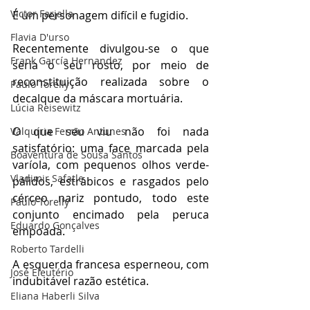
Victor Farjalla
É um personagem difícil e fugidio.
Flavia D'urso
Recentemente divulgou-se o que 
Frank García Hernandez
seria o seu rosto, por meio de 
reconstituição realizada sobre o 
Paulo Torelly
decalque da máscara mortuária.
Lúcia Reisewitz
O que seu viu não foi nada 
Valquíria Ferrão Antunes
satisfatório: uma face marcada pela 
Boaventura de Sousa Santos
varíola, com pequenos olhos verde-
Vladimir Safatle
pálidos, estrábicos e rasgados pelo 
cérceo nariz pontudo, todo este 
Paulo Torelly
conjunto encimado pela peruca 
Eduardo Gonçalves
empoada.
Roberto Tardelli
A esquerda francesa esperneou, com 
José Eleutério
indubitável razão estética.
Eliana Haberli Silva