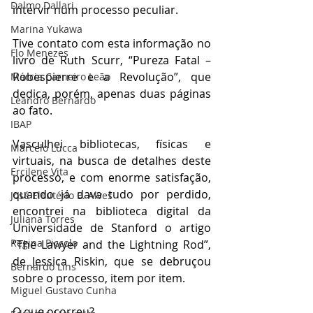
Dalmo Dallari
intervir num processo peculiar.
Marina Yukawa
Tive contato com esta informação no 
Flo Menezes
livro de Ruth Scurr, “Pureza Fatal – 
Robespierre e a Revolução”, que 
Márcia Carneiro Leão
dedica, porém, apenas duas páginas 
Leandro Bernardo
ao fato.
IBAP
Vasculhei bibliotecas, físicas e 
Marcelo Lucca
virtuais, na busca de detalhes deste 
Ercilene Vita
processo, e com enorme satisfação, 
quando já dava tudo por perdido, 
José Eleutério B. Alves
encontrei na biblioteca digital da 
Juliana Torres
Universidade de Stanford o artigo 
Regina Piccolo
“The Lawyer and the Lightning Rod”, 
de Jessica Riskin, que se debruçou 
Bernardo Lins
sobre o processo, item por item.
Miguel Gustavo Cunha
O que ocorreu?