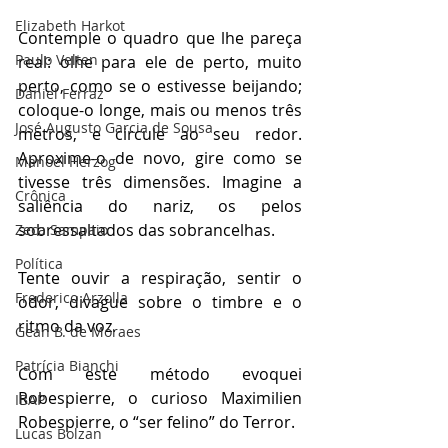
Elizabeth Harkot
Contemple o quadro que lhe pareça 
Paulo Velten
real: olhe para ele de perto, muito 
perto, como se o estivesse beijando; 
Daniel Ferraz
coloque-o longe, mais ou menos três 
José Augusto Garcia de Sousa
metros, e circule ao seu redor. 
Aproxime-o de novo, gire como se 
Manoel Herzog
tivesse três dimensões. Imagine a 
Crônica
saliência do nariz, os pelos 
sobressaltados das sobrancelhas. 
Zeca Sampaio
Política
Tente ouvir a respiração, sentir o 
Frederico Arzolla
odor, divague sobre o timbre e o 
ritmo da voz.
Gean B. de Moraes
Patrícia Bianchi
Com este método evoquei 
Robespierre, o curioso Maximilien 
IBAP
Robespierre, o “ser felino” do Terror.
Lucas Bolzan