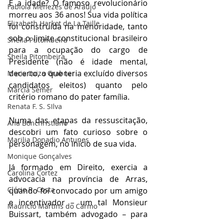
E a idade? O famoso revolucionário 
Fabíola Menezes de Araújo
morreu aos 36 anos! Sua vida política 
Elizabeth Harkot de La Taille
foi construída na menoridade, tanto 
sob o limite constitucional brasileiro 
Sheila Putombeira
para a ocupação do cargo de 
Sheila Pitombeira
Presidente (não é idade mental, 
decerto, o que teria excluído diversos 
Maria Luiza Grabner
candidatos eleitos) quanto pelo 
Marcia Semer
critério romano do pater família.
Renata F. S. SIlva
Numa das etapas da ressuscitação, 
Ana Bonchristiano
descobri um fato curioso sobre o 
Marilia Donadio Antunes
personagem, no início de sua vida.
Monique Gonçalves
Já formado em Direito, exercia a 
Carolina Cortez
advocacia na província de Arras, 
Clério R. Costa
quando foi convocado por um amigo 
e incentivador – um tal Monsieur 
Maurício Martins do Carmo
Buissart, também advogado – para 