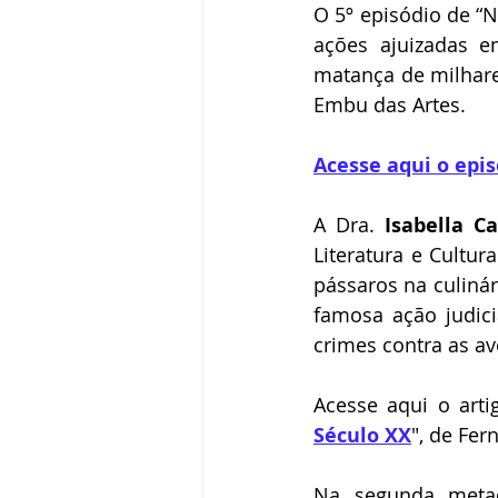
Elizabeth Harkot
Paulo Velten
O 5º episódio de “N
ações ajuizadas e
matança de milhare
Zeca Sampaio
Política
Fr
Embu das Artes. 
Acesse aqui o epis
Victor Farjalla
Flavia D'urso
A Dra. 
Isabella Ca
Literatura e Cultu
pássaros na culinári
famosa ação judici
crimes contra as ave
Acesse aqui o arti
Século XX
", de Fer
Na segunda metad