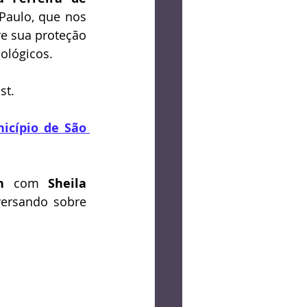
Paulo, que nos 
e sua proteção 
ológicos.
st.
icípio de São 
n
 com 
Sheila 
ersando sobre 