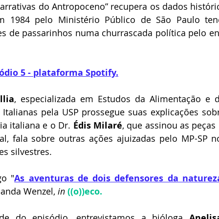
Daniel Ferraz
José Augusto Garcia de Sousa
Manoel Herz
arrativas do Antropoceno” recupera os dados histórico
m 1984 pelo Ministério Público de São Paulo te
s de passarinhos numa churrascada política pelo ent
ederico Arzolla
Gean B. de Moraes
Patrícia Bianchi
IBAP
ódio 5 - plataforma Spotify.
Frank García Hernandez
Paulo Torelly
llia
, especializada em Estudos da Alimentação e 
ra Italianas pela USP prossegue suas explicações so
a italiana e o Dr. 
Édis Milaré
, que assinou as peças 
al, fala sobre outras ações ajuizadas pelo MP-SP n
s silvestres.
go "
As aventuras de dois defensores da natureza
nanda Wenzel, 
in 
((o))eco.
e do episódio, entrevistamos a bióloga 
Anelis