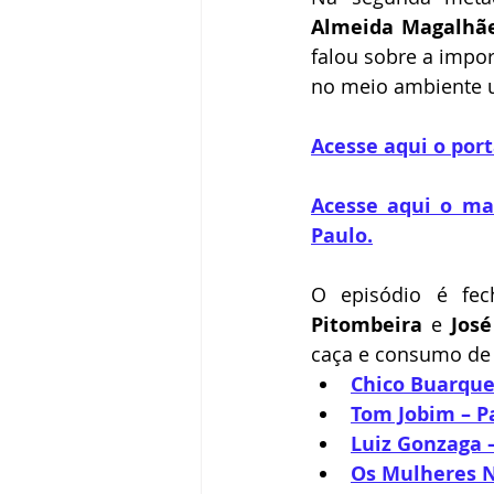
Almeida Magalhã
falou sobre a impor
no meio ambiente u
Acesse aqui o port
Acesse aqui o mai
Paulo
.
O episódio é fe
Pitombeira
 e 
Jos
caça e consumo de 
Chico Buarque
Tom Jobim – P
Luiz Gonzaga 
Os Mulheres 