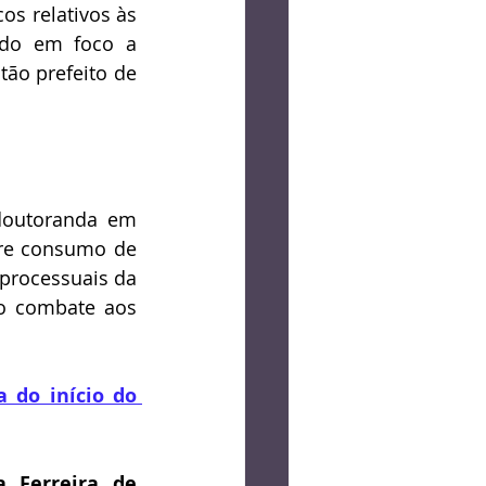
og
Crônica
s relativos às 
ndo em foco a 
ão prefeito de 
Lucas Bolzan
doutoranda em 
bre consumo de 
processuais da 
o combate aos 
 do início do 
a Ferreira de 