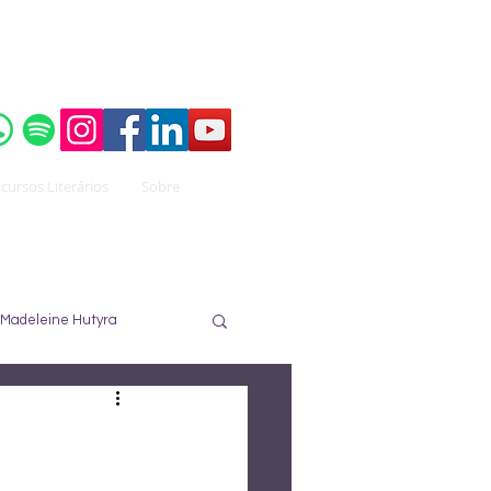
o do
Instituto Brasileiro de Advocacia Pública
cursos Literários
Sobre
Madeleine Hutyra
ureau
José Nuzzi