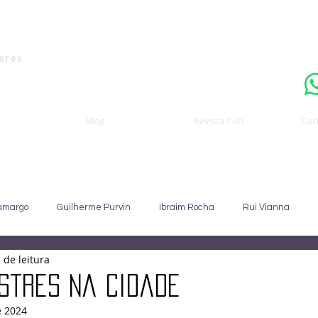
Uma publicaçã
nares
Blog
Revista Pub
Con
amargo
Guilherme Purvin
Ibraim Rocha
Rui Vianna
 de leitura
Sebastião Staut
Celso Coccaro
João Alfredo
Sandra C
estres na cidade
e 2024