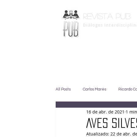
Revista pub
Diálogos Interdiscipli
All Posts
Carlos Marés
Ricardo C
16 de abr. de 2021
1 min
Marise Duarte
Johny GIffoni
Aves silv
Atualizado:
22 de abr. d