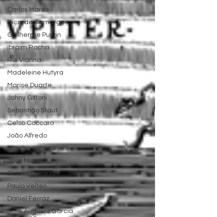
Carlos Marés
Ricardo Camargo
Guilherme Purvin
Ibraim Rocha
Rui Vianna
Madeleine Hutyra
Marise Duarte
Johny GIffoni
Sebastião Staut
Celso Coccaro
João Alfredo
Sandra Cureau
José Nuzzi
Elizabeth Harkot
Paulo Velten
Daniel Ferraz
José Augusto Garcia