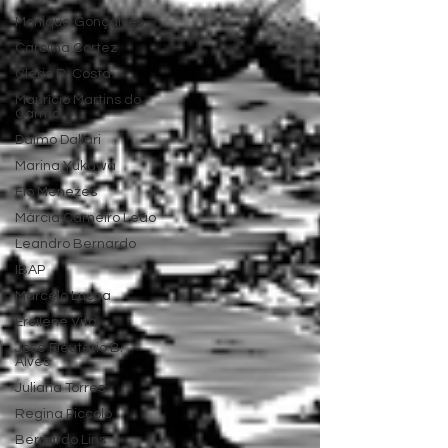
Monique Gonçalves
Carolina Cortez
Clério R. Costa
Maurício Martins do
Carmo
Dalmo Dallari
Marina Yukawa
Flo Menezes
Márcia Carneiro Leão
Leandro Bernardo
IBAP
Marcelo Lucca
Ercilene Vita
José Eleutério B.
Alves
Juliana Torres
Regina Piccolo
Bernardo Lins