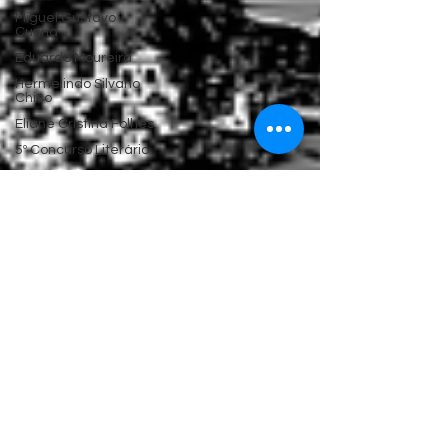
Miguel Gustavo
Cunha
Eduardo Moureira
Hermelindo Silvano
Chico
Eliane Cristina Folhes
5º Concurso Literário
6º Concurso Literário
4º Concurso Literário
3º Concurso Literário
2º Concurso Literário
1º Concurso Literário
Elizabeth Harkot de la
Taille