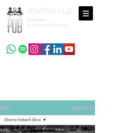
Revista pub
Diálogos
Interdisciplinares
Uma publicação do
Instituto Brasileiro de Advocacia Pública
Registre-se
Blog
Eliana Haberli Silva
All Posts