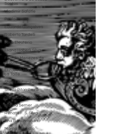
Santos
Vladimir Safatle
Paulo Torelly
Eduardo Gonçalves
Roberto Tardelli
José Eleutério
Eliana Haberli Silva
Fabíola Menezes de
Araújo
Elizabeth Harkot de
La Taille
Sheila Putombeira
Sheila Pitombeira
Maria Luiza Grabner
Marcia Semer
Renata F. S. SIlva
Ana Bonchristiano
Marilia Donadio
Antunes