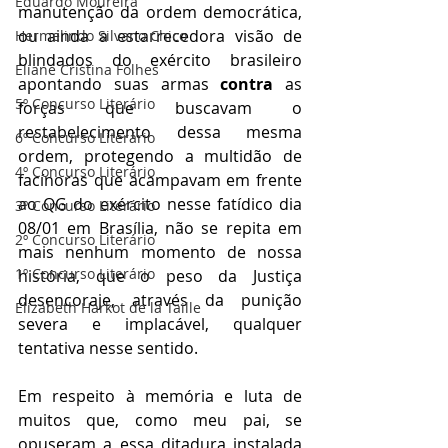
Eduardo Moureira
manutenção da ordem democrática, 
ou ainda a estarrecedora visão de 
Hermelindo Silvano Chico
blindados do exército brasileiro 
Eliane Cristina Folhes
apontando suas armas 
contra 
as 
5º Concurso Literário
forças que buscavam o 
restabelecimento dessa mesma 
6º Concurso Literário
ordem, protegendo a multidão de 
4º Concurso Literário
facínoras que acampavam em frente 
ao QG do exército nesse fatídico dia 
3º Concurso Literário
08/01 em Brasília, não se repita em 
2º Concurso Literário
mais nenhum momento de nossa 
1º Concurso Literário
história, que o peso da Justiça 
desencoraje, através da punição 
Elizabeth Harkot de la Taille
severa e implacável, qualquer 
tentativa nesse sentido.
Em respeito à memória e luta de 
muitos que, como meu pai, se 
opuseram a essa ditadura instalada 