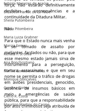
Fabíola Menezes de Araújo
força, não estarão definitivamente 
desfeitas as consequências e a 
Elizabeth Harkot de La Taille
continuidade da Ditadura Militar.
Sheila Putombeira
Não.
Sheila Pitombeira
Maria Luiza Grabner
Para que o Estado nunca mais venha 
Marcia Semer
a ser tomado de assalto por 
meliantes, fardados ou não, para que 
Renata F. S. SIlva
esse mesmo estado jamais sirva de 
Ana Bonchristiano
instrumento para a perseguição, 
tortura, assassinato, e que em seu 
Marilia Donadio Antunes
nome se permita o tráfico de drogas 
Monique Gonçalves
em aviões presidenciais, genocídio, 
Carolina Cortez
ausência de insumos básicos em 
meio a emergências de saúde 
Clério R. Costa
pública, para que a responsabilidade 
Maurício Martins do Carmo
por atos criminosos seja atribuída de 