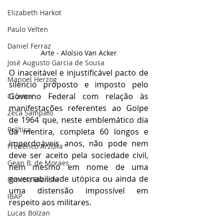
Elizabeth Harkot
Paulo Velten
Daniel Ferraz
Arte - Aloísio Van Acker
José Augusto Garcia de Sousa
O inaceitável e injustificável pacto de 
Manoel Herzog
silêncio proposto e imposto pelo 
Governo Federal com relação às 
Crônica
manifestações referentes ao Golpe 
Zeca Sampaio
de 1964 que, neste emblemático dia 
Política
da mentira, completa 60 longos e 
imperdoáveis anos, não pode nem 
Frederico Arzolla
deve ser aceito pela sociedade civil, 
Gean B. de Moraes
nem mesmo em nome de uma 
governabilidade utópica ou ainda de 
Patrícia Bianchi
uma distensão impossível em 
IBAP
respeito aos militares.
Lucas Bolzan