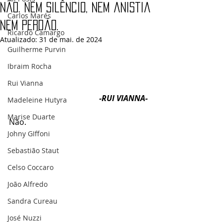
Não. Nem silêncio, nem anistia
Carlos Marés
nem perdão.
Ricardo Camargo
Atualizado:
31 de mai. de 2024
Guilherme Purvin
Ibraim Rocha
Rui Vianna
-RUI VIANNA-
Madeleine Hutyra
Marise Duarte
Não.
Johny GIffoni
Sebastião Staut
Celso Coccaro
João Alfredo
Sandra Cureau
José Nuzzi