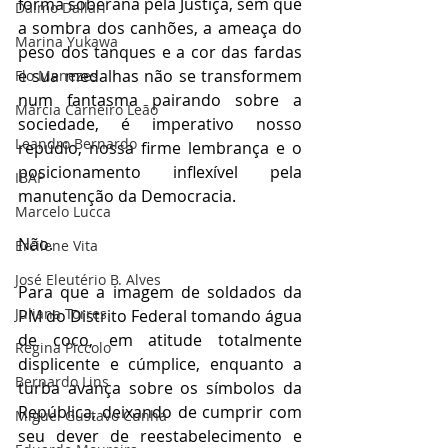
forma soberana pela Justiça, sem que 
Dalmo Dallari
a sombra dos canhões, a ameaça do 
Marina Yukawa
peso dos tanques e a cor das fardas 
e sua medalhas não se transformem 
Flo Menezes
num fantasma pairando sobre a 
Márcia Carneiro Leão
sociedade, é imperativo nosso 
Leandro Bernardo
repúdio, nossa firme lembrança e o 
posicionamento inflexível pela 
IBAP
manutenção da Democracia.
Marcelo Lucca
Não.
Ercilene Vita
José Eleutério B. Alves
Para que a imagem de soldados da 
Juliana Torres
PM do Distrito Federal tomando água 
de coco, em atitude totalmente 
Regina Piccolo
displicente e cúmplice, enquanto a 
Bernardo Lins
turba avança sobre os símbolos da 
República, deixando de cumprir com 
Miguel Gustavo Cunha
seu dever de reestabelecimento e 