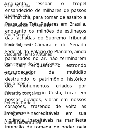
Enquanto ressoar o tropel 
Victor Farjalla
ensandecido de milhares de passos 
Flavia D'urso
em marcha, para tomar de assalto a 
Praça dos Três Poderes em Brasília, 
Frank García Hernandez
enquanto os milhões de estilhaços 
Paulo Torelly
das fachadas do Supremo Tribunal 
Federal, da Câmara e do Senado 
Lúcia Reisewitz
Federal, do Palácio do Planalto, ainda 
Valquíria Ferrão Antunes
paralisados no ar, não terminarem 
Boaventura de Sousa Santos
de cair, enquanto o estrondo 
ensurdecedor da multidão 
Vladimir Safatle
destruindo o patrimônio histórico 
Paulo Torelly
dos monumentos criados por 
Niemeyer e Lucio Costa, tocar em 
Eduardo Gonçalves
nossos ouvidos, vibrar em nossos 
Roberto Tardelli
corações, trazendo de volta as 
José Eleutério
imagens inacreditáveis em sua 
violência, inaceitáveis na manifesta 
Eliana Haberli Silva
intenção de tomada de poder pela 