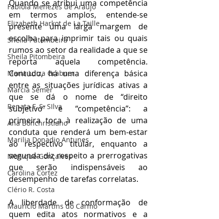
Quando se atribui uma competência 
Fabíola Menezes de Araújo
em termos amplos, entende-se 
Elizabeth Harkot de La Taille
presente uma larga margem de 
escolha para imprimir tais ou quais 
Sheila Putombeira
rumos ao setor da realidade a que se 
Sheila Pitombeira
reporta aquela competência. 
Contudo, há uma diferença básica 
Maria Luiza Grabner
entre as situações jurídicas ativas a 
Marcia Semer
que se dá o nome de “direito 
Renata F. S. SIlva
subjetivo” e “competência”: a 
primeira toca à realização de uma 
Ana Bonchristiano
conduta que renderá um bem-estar 
Marilia Donadio Antunes
ao respectivo titular, enquanto a 
segunda diz respeito a prerrogativas 
Monique Gonçalves
que serão indispensáveis ao 
Carolina Cortez
desempenho de tarefas correlatas. 
Clério R. Costa
A liberdade de conformação de 
Maurício Martins do Carmo
quem edita atos normativos e a 