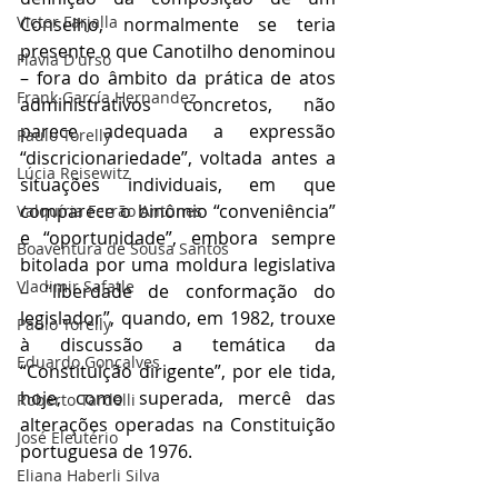
Victor Farjalla
Conselho, normalmente se teria 
presente o que Canotilho denominou 
Flavia D'urso
– fora do âmbito da prática de atos 
Frank García Hernandez
administrativos concretos, não 
parece adequada a expressão 
Paulo Torelly
“discricionariedade”, voltada antes a 
Lúcia Reisewitz
situações individuais, em que 
comparece o binômio “conveniência” 
Valquíria Ferrão Antunes
e “oportunidade”, embora sempre 
Boaventura de Sousa Santos
bitolada por uma moldura legislativa 
Vladimir Safatle
– “liberdade de conformação do 
legislador”, quando, em 1982, trouxe 
Paulo Torelly
à discussão a temática da 
Eduardo Gonçalves
“Constituição dirigente”, por ele tida, 
hoje, como superada, mercê das 
Roberto Tardelli
alterações operadas na Constituição 
José Eleutério
portuguesa de 1976.
Eliana Haberli Silva