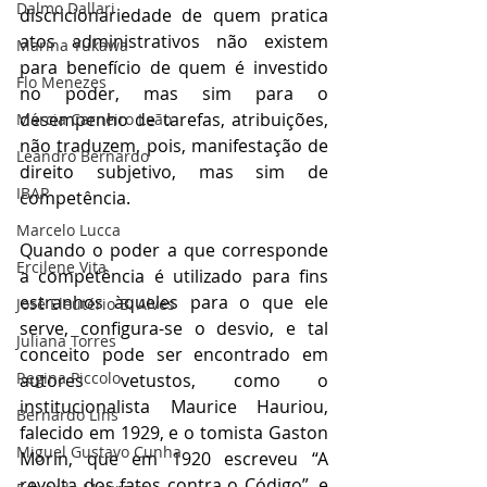
Dalmo Dallari
discricionariedade de quem pratica 
atos administrativos não existem 
Marina Yukawa
para benefício de quem é investido 
Flo Menezes
no poder, mas sim para o 
desempenho de tarefas, atribuições, 
Márcia Carneiro Leão
não traduzem, pois, manifestação de 
Leandro Bernardo
direito subjetivo, mas sim de 
IBAP
competência. 
Marcelo Lucca
Quando o poder a que corresponde 
Ercilene Vita
a competência é utilizado para fins 
estranhos àqueles para o que ele 
José Eleutério B. Alves
serve, configura-se o desvio, e tal 
Juliana Torres
conceito pode ser encontrado em 
Regina Piccolo
autores vetustos, como o 
institucionalista Maurice Hauriou, 
Bernardo Lins
falecido em 1929, e o tomista Gaston 
Miguel Gustavo Cunha
Morin, que em 1920 escreveu “A 
revolta dos fatos contra o Código”, e 