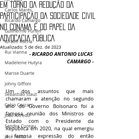
EM TORNO DA REDUÇÃO DA
Carlos Marés
PARTICIPAÇÃO DA SOCIEDADE CIVIL
Ricardo Camargo
NO CONAMA E DO PAPEL DA
Guilherme Purvin
ADVOCACIA PÚBLICA
Ibraim Rocha
Atualizado:
5 de dez. de 2023
Rui Vianna
- RICARDO ANTONIO LUCAS 
CAMARGO -
Madeleine Hutyra
Marise Duarte
Johny GIffoni
Um dos assuntos que mais 
Sebastião Staut
chamaram a atenção no segundo 
Celso Coccaro
ano do Governo Bolsonaro foi a 
famosa reunião dos Ministros de 
João Alfredo
Estado com o Presidente da 
Sandra Cureau
República em 2020, na qual emergiu 
a famosa expressão do então 
José Nuzzi