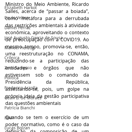
Ministro do Meio Ambiente, Ricardo 
Elizabeth Harkot
Salles, acerca de “passar a boiada”, 
Paulo Velten
como metáfora para a derrubada 
das restrições ambientais à atividade 
Daniel Ferraz
econômica, aproveitando o contexto 
José Augusto Garcia de Sousa
de preocupação com a COVID19. Ao 
mesmo tempo, promovia-se, então, 
Manoel Herzog
uma reestruturação no CONAMA, 
Crônica
reduzindo-se a participação das 
entidades e órgãos que não 
Zeca Sampaio
estivessem sob o comando da 
Política
Presidência da República, 
Frederico Arzolla
assestando-se, pois, um golpe na 
própria ideia da gestão participativa 
Gean B. de Moraes
das questões ambientais
Patrícia Bianchi
Quando se tem o exercício de um 
IBAP
poder normativo, como é o caso da 
Lucas Bolzan
definição da composição de um 