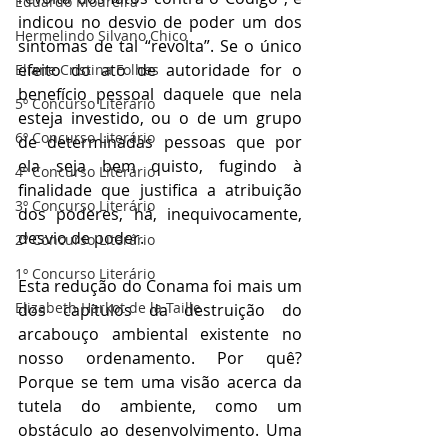
Eduardo Moureira
indicou no desvio de poder um dos 
Hermelindo Silvano Chico
sintomas de tal “revolta”. Se o único 
efeito do ato de autoridade for o 
Eliane Cristina Folhes
benefício pessoal daquele que nela 
5º Concurso Literário
esteja investido, ou o de um grupo 
6º Concurso Literário
de determinadas pessoas que por 
ela seja bem quisto, fugindo à 
4º Concurso Literário
finalidade que justifica a atribuição 
3º Concurso Literário
dos poderes, há, inequivocamente, 
desvio de poder.
2º Concurso Literário
1º Concurso Literário
Esta redução do Conama foi mais um 
Elizabeth Harkot de la Taille
dos capítulos da destruição do 
arcabouço ambiental existente no 
nosso ordenamento. Por quê? 
Porque se tem uma visão acerca da 
tutela do ambiente, como um 
obstáculo ao desenvolvimento. Uma 