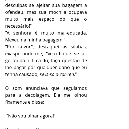
desculpas se ajeitar sua bagagem a 
ofendeu, mas sua mochila ocupava 
muito mais espaço do que o 
necessário!”
“A senhora é muito mal-educada. 
Mexeu na minha bagagem.”
“Por fa-vor”, destaquei as sílabas, 
exasperando-me, “ve-ri-fi-que se al-
go foi da-ni-fi-ca-do, faço questão de 
lhe pagar por qualquer dano que eu 
tenha causado, 
se is-so o-cor-reu
.”
O som anunciava que seguíamos 
para a decolagem. Ela me olhou 
fixamente e disse:
 “Não vou olhar agora!”