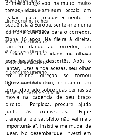
Eduardo Moureira
primeiro longo voo, há muito, muito 
tempo, daqueles com escala em 
Hermelindo Silvano Chico
Dakar para reabastecimento e 
Eliane Cristina Folhes
sequência à Europa, sentei-me numa 
5º Concurso Literário
poltrona que dava para o corredor. 
Tinha 16 anos. Na fileira à direita, 
6º Concurso Literário
também dando ao corredor, um 
4º Concurso Literário
homem de meia idade me olhava 
com insistência descortês. Após o 
3º Concurso Literário
jantar, luzes ainda acesas, seu olhar 
2º Concurso Literário
em minha direção se tornou 
agressivamente fixo, enquanto um 
1º Concurso Literário
jornal dobrado sobre suas pernas se 
Elizabeth Harkot de la Taille
movia na cadência de seu braço 
direito.  Perplexa, procurei ajuda 
junto às comissárias. “Fique 
tranquila, ele satisfeito não vai mais 
importuná-la”. Insisti e me mudei de 
lugar. No desembarque, investi em 