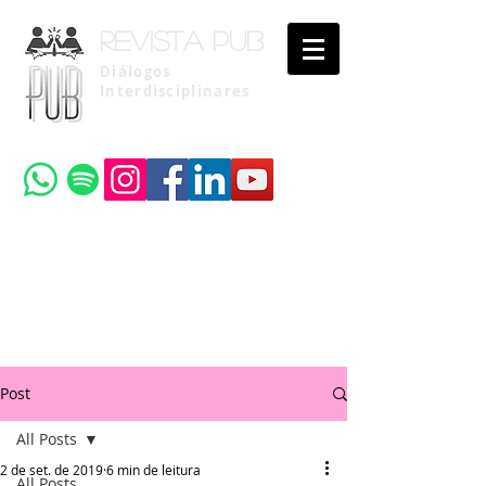
Revista pub
Diálogos
Interdisciplinares
Uma publicação do
Instituto Brasileiro de Advocacia Pública
Post
All Posts
2 de set. de 2019
6 min de leitura
All Posts