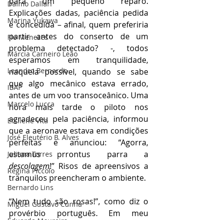
para um pequeno reparo. 
Dalmo Dallari
Explicações dadas, paciência pedida 
Marina Yukawa
e concedida – afinal, quem preferiria 
partir antes do conserto de um 
Flo Menezes
problema detectado? -, todos 
Márcia Carneiro Leão
esperamos em tranquilidade, 
Leandro Bernardo
naquela possível, quando se sabe 
que algo mecânico estava errado, 
IBAP
antes de um voo transoceânico. Uma 
Marcelo Lucca
hora mais tarde o piloto nos 
agradeceu pela paciência, informou 
Ercilene Vita
que a aeronave estava em condições 
José Eleutério B. Alves
perfeitas e anunciou: “Agorra, 
estamus prrontus parra a 
Juliana Torres
descolagem
!” Risos de apreensivos a 
Regina Piccolo
tranquilos preencheram o ambiente.
Bernardo Lins
“Nem tudo são rosas!”, como diz o 
Miguel Gustavo Cunha
provérbio português. Em meu 