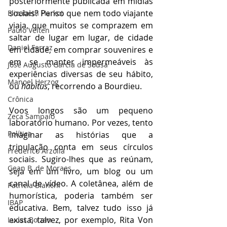
posteriormente publicada em mídias 
sociais? Penso que nem todo viajante 
Elizabeth Harkot
viaja, que muitos se comprazem em 
Paulo Velten
saltar de lugar em lugar, de cidade 
Daniel Ferraz
em cidade, em comprar souvenires e 
em se manter impermeáveis às 
José Augusto Garcia de Sousa
experiências diversas de seu hábito, 
Manoel Herzog
ou 
habitus
, recorrendo a Bourdieu.
Crônica
Voos longos são um pequeno 
Zeca Sampaio
laboratório humano. Por vezes, tento 
Política
imaginar as histórias que a 
tripulação conta em seus círculos 
Frederico Arzolla
sociais. Sugiro-lhes que as reúnam, 
Gean B. de Moraes
seja em um livro, um blog ou um 
canal de vídeo. A coletânea, além de 
Patrícia Bianchi
humorística, poderia também ser 
IBAP
educativa. Bem, talvez tudo isso já 
exista, talvez, por exemplo, Rita Von 
Lucas Bolzan