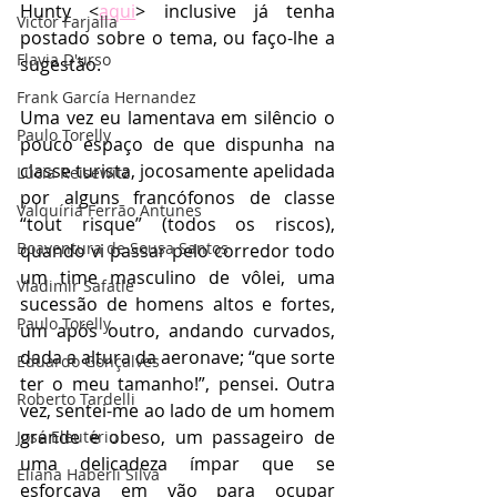
Hunty <
aqui
> inclusive já tenha 
Victor Farjalla
postado sobre o tema, ou faço-lhe a 
Flavia D'urso
sugestão.
Frank García Hernandez
Uma vez eu lamentava em silêncio o 
Paulo Torelly
pouco espaço de que dispunha na 
classe turista, jocosamente apelidada 
Lúcia Reisewitz
por alguns francófonos de classe 
Valquíria Ferrão Antunes
“tout risque” (todos os riscos), 
Boaventura de Sousa Santos
quando vi passar pelo corredor todo 
um time masculino de vôlei, uma 
Vladimir Safatle
sucessão de homens altos e fortes, 
Paulo Torelly
um após outro, andando curvados, 
dada a altura da aeronave; “que sorte 
Eduardo Gonçalves
ter o meu tamanho!”, pensei. Outra 
Roberto Tardelli
vez, sentei-me ao lado de um homem 
grande e obeso, um passageiro de 
José Eleutério
uma delicadeza ímpar que se 
Eliana Haberli Silva
esforçava em vão para ocupar 