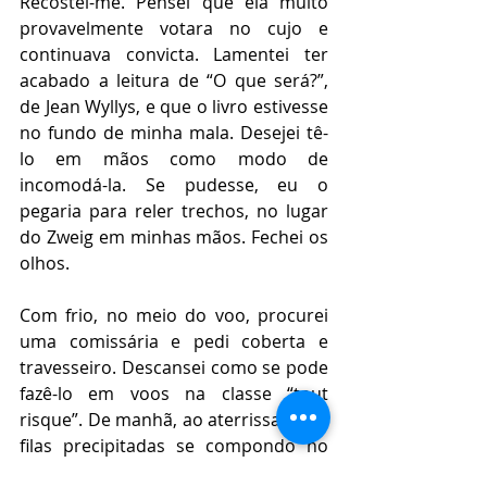
Recostei-me. Pensei que ela muito 
provavelmente votara no cujo e 
continuava convicta. Lamentei ter 
acabado a leitura de “O que será?”, 
de Jean Wyllys, e que o livro estivesse 
no fundo de minha mala. Desejei tê-
lo em mãos como modo de 
incomodá-la. Se pudesse, eu o 
pegaria para reler trechos, no lugar 
do Zweig em minhas mãos. Fechei os 
olhos.
Com frio, no meio do voo, procurei 
uma comissária e pedi coberta e 
travesseiro. Descansei como se pode 
fazê-lo em voos na classe “tout 
risque”. De manhã, ao aterrissarmos, 
filas precipitadas se compondo no 
corredor, minha vizinha se levantou e 