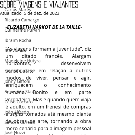
SOBRE VIAGENS E VIAJANTES
Carlos Marés
Atualizado:
5 de dez. de 2023
Ricardo Camargo
-ELIZABETH HARKOT DE LA TAILLE-
Guilherme Purvin
Ibraim Rocha
“As viagens formam a juventude”, diz 
Rui Vianna
um ditado francês. Alargam 
Madeleine Hutyra
horizontes, desenvolvem 
sensibilidade em relação a outros 
Marise Duarte
modos de viver, pensar e agir, 
Johny GIffoni
enriquecem o conhecimento 
Sebastião Staut
humano. Bonito e em parte 
verdadeiro. Mas e quando quem viaja 
Celso Coccaro
é adulto, em um frenesi de compras 
João Alfredo
e 
selfies
 tomados até mesmo diante 
de obras de arte, tornando a obra 
Sandra Cureau
mero cenário para a imagem pessoal 
José Nuzzi