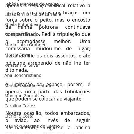
Fabíola Menezes de Araújo
apenas o espaço vertical relativo a 
seu assento. Cruzava os braços com 
Elizabeth Harkot de La Taille
força sobre o peito, mas o encosto 
Sheila Putombeira
de minha poltrona continuava 
compartilhado. Pedi à tripulação que 
Sheila Pitombeira
o acomodasse melhor. Uma 
Maria Luiza Grabner
comissária mudou-me de lugar, 
Marcia Semer
deixando-lhe os dois assentos, e até 
hoje me arrependo de não lhe ter 
Renata F. S. SIlva
dito nada.
Ana Bonchristiano
A limitação do espaço, porém, é 
Marilia Donadio Antunes
apenas uma parte das tribulações 
Monique Gonçalves
que podem se colocar ao viajante.
Carolina Cortez
Noutra ocasião, todos embarcados, 
Clério R. Costa
o avião, ao invés de seguir 
Maurício Martins do Carmo
normalmente, dirigiu-se à oficina 