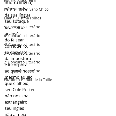
Eduardo Moureira
noutra língua, 
não se priva 
Hermelindo Silvano Chico
da sua língua, 
Eliane Cristina Folhes
seu sotaque 
5º Concurso Literário
brasileiro: 
ao invés 
6º Concurso Literário
do falsear 
4º Concurso Literário
corriqueiro, 
se desveste 
3º Concurso Literário
da impostura 
2º Concurso Literário
e incorpora 
ao que é nosso 
1º Concurso Literário
mesmo aquilo 
Elizabeth Harkot de la Taille
que é alheio; 
seu Cole Porter 
não nos soa 
estrangeiro, 
seu inglês 
não almeja 