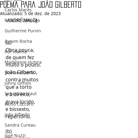
Poema para João Gilberto
Carlos Marés
Atualizado:
5 de dez. de 2023
-
ANDRÉ MALTA-
Ricardo Camargo
Guilherme Purvin
Ibraim Rocha
(a)
Obra pouca,
Rui Vianna
de quem fez
Madeleine Hutyra
muito o pouco.
João Gilberto, 
Marise Duarte
contra muitos 
Johny GIffoni
que a torto 
Sebastião Staut
e a direito, 
grava lúcido, 
Celso Coccaro
e bissexto,
João Alfredo
repertório.
Sandra Cureau
(b)
José Nuzzi