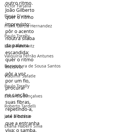
outro ritmo.
Victor Farjalla
João Gilberto 
Flavia D'urso
quer o ritmo 
imprevisto: 
Frank García Hernandez
pôr o acento 
Paulo Torelly
noutra sílaba 
da palavra 
Lúcia Reisewitz
escandida; 
Valquíria Ferrão Antunes
quer o ritmo 
Boaventura de Sousa Santos
incisivo: 
pôr a voz 
Vladimir Safatle
por um fio, 
Paulo Torelly
procurar 
na canção 
Eduardo Gonçalves
suas fibras, 
Roberto Tardelli
repetindo-a, 
até a bossa 
José Eleutério
que a entranha 
Eliana Haberli Silva
viva: o samba.