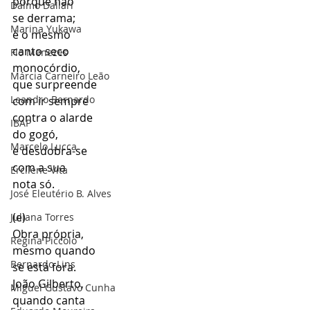
porque não 
Dalmo Dallari
se derrama; 
Marina Yukawa
é o mesmo 
canto seco 
Flo Menezes
monocórdio, 
Márcia Carneiro Leão
que surpreende 
Leandro Bernardo
com ir sempre 
contra o alarde 
IBAP
do gogó, 
Marcelo Lucca
e desdobra-se 
com a sua 
Ercilene Vita
nota só.
José Eleutério B. Alves
(e)
Juliana Torres
Obra própria, 
Regina Piccolo
mesmo quando 
Bernardo Lins
se está fora.
João Gilberto, 
Miguel Gustavo Cunha
quando canta 