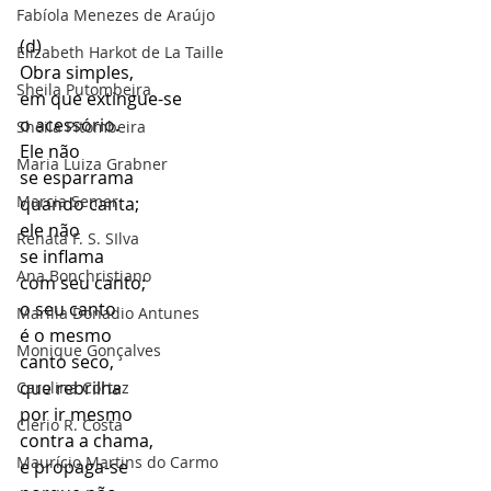
Fabíola Menezes de Araújo
(d)
Elizabeth Harkot de La Taille
Obra simples, 
Sheila Putombeira
em que extingue-se 
o acessório.
Sheila Pitombeira
Ele não 
Maria Luiza Grabner
se esparrama 
Marcia Semer
quando canta; 
ele não 
Renata F. S. SIlva
se inflama 
Ana Bonchristiano
com seu canto; 
o seu canto 
Marilia Donadio Antunes
é o mesmo 
Monique Gonçalves
canto seco, 
que rebrilha 
Carolina Cortez
por ir mesmo 
Clério R. Costa
contra a chama, 
Maurício Martins do Carmo
e propaga-se 