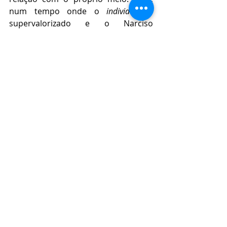
num tempo onde o 
individual
 é 
supervalorizado e o Narciso 
prevalece e é cultuado, o 
coletivo
definha.
Nesse cenário, estudos apontam que 
os 
mais pobres
 sentem muito mais o 
impacto das recessões em tempos 
de crise, como a do atual 
coronavírus, tanto pela 
vulnerabilidade social, quanto pela 
dinâmica do mercado de trabalho. 
Na avaliação de 
Marcelo Medeiros
, 
pesquisador vinculado à 
Universidade de Princeton nos 
Estados Unidos, o processo de 
recuperação da crise até agora 
quase não gera empregos e 