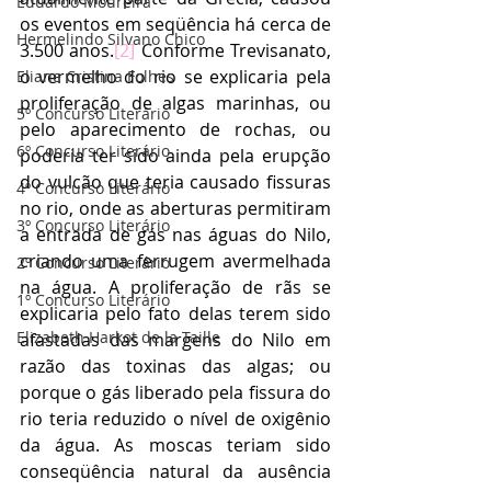
Eduardo Moureira
os eventos em seqüência há cerca de 
Hermelindo Silvano Chico
3.500 anos.
[2]
 Conforme Trevisanato, 
o vermelho do rio se explicaria pela 
Eliane Cristina Folhes
proliferação de algas marinhas, ou 
5º Concurso Literário
pelo aparecimento de rochas, ou 
6º Concurso Literário
poderia ter sido ainda pela erupção 
do vulcão que teria causado fissuras 
4º Concurso Literário
no rio, onde as aberturas permitiram 
3º Concurso Literário
a entrada de gás nas águas do Nilo, 
criando uma ferrugem avermelhada 
2º Concurso Literário
na água. A proliferação de rãs se 
1º Concurso Literário
explicaria pelo fato delas terem sido 
Elizabeth Harkot de la Taille
afastadas das margens do Nilo em 
razão das toxinas das algas; ou 
porque o gás liberado pela fissura do 
rio teria reduzido o nível de oxigênio 
da água. As moscas teriam sido 
conseqüência natural da ausência 