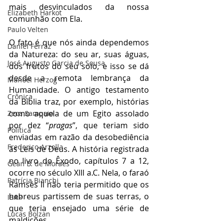
mais desvinculados da nossa 
Elizabeth Harkot
comunhão com Ela.
Paulo Velten
O fato é que nós ainda dependemos 
Daniel Ferraz
da Natureza: do seu ar, suas águas, 
José Augusto Garcia de Sousa
dos frutos do seu solo, e isso se dá 
desde a remota lembrança da 
Manoel Herzog
Humanidade. O antigo testamento 
Crônica
da Bíblia traz, por exemplo, histórias 
como aquela de um Egito assolado 
Zeca Sampaio
por dez “
pragas
”, que teriam sido 
Política
enviadas em razão da desobediência 
Frederico Arzolla
às Leis de Deus. A história registrada 
no livro do Êxodo, capítulos 7 a 12, 
Gean B. de Moraes
ocorre no século XIII a.C. Nela, o faraó 
Patrícia Bianchi
Ramsés II não teria permitido que os 
hebreus partissem de suas terras, o 
IBAP
que teria ensejado uma série de 
Lucas Bolzan
maldições.