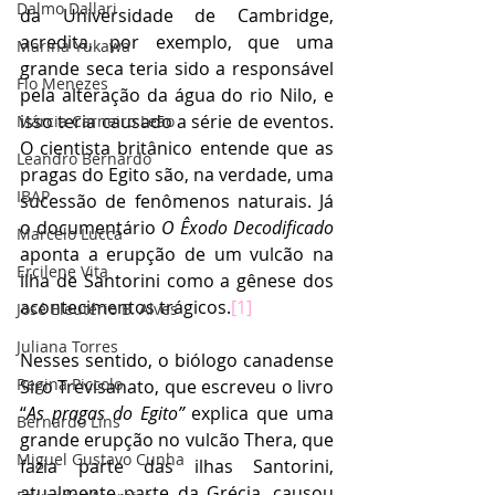
Dalmo Dallari
da Universidade de Cambridge, 
acredita, por exemplo, que uma 
Marina Yukawa
grande seca teria sido a responsável 
Flo Menezes
pela alteração da água do rio Nilo, e 
isso teria causado a série de eventos. 
Márcia Carneiro Leão
O cientista britânico entende que as 
Leandro Bernardo
pragas do Egito são, na verdade, uma 
IBAP
sucessão de fenômenos naturais. Já 
o documentário 
O Êxodo Decodificado
Marcelo Lucca
aponta a erupção de um vulcão na 
Ercilene Vita
ilha de Santorini como a gênese dos 
acontecimentos trágicos.
[1]
José Eleutério B. Alves
Juliana Torres
Nesses sentido, o biólogo canadense 
Regina Piccolo
Siro Trevisanato, que escreveu o livro 
“
As pragas do Egito”
 explica que uma 
Bernardo Lins
grande erupção no vulcão Thera, que 
Miguel Gustavo Cunha
fazia parte das ilhas Santorini, 
atualmente parte da Grécia, causou 