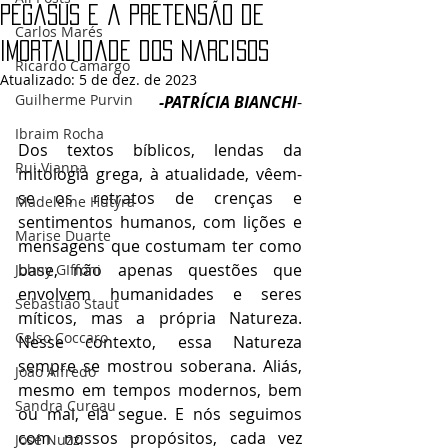
Pegasus e a pretensão de
Carlos Marés
Imortalidade dos Narcisos
Ricardo Camargo
Atualizado:
5 de dez. de 2023
Guilherme Purvin
-PATRÍCIA BIANCHI
-
Ibraim Rocha
Dos textos bíblicos, lendas da 
Rui Vianna
mitologia grega, à atualidade, vêem-
se os retratos de crenças e 
Madeleine Hutyra
sentimentos humanos, com lições e 
Marise Duarte
mensagens que costumam ter como 
base, não apenas questões que 
Johny GIffoni
envolvem humanidades e seres 
Sebastião Staut
míticos, mas a própria Natureza. 
Celso Coccaro
Nesse contexto, essa Natureza 
sempre se mostrou soberana. Aliás, 
João Alfredo
mesmo em tempos modernos, bem 
Sandra Cureau
ou mal, ela segue. E nós seguimos 
com nossos propósitos, cada vez 
José Nuzzi