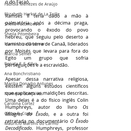
o do Faraó. 
Fabíola Menezes de Araújo
Elizabeth Harkot de La Taille
Ramsés II teria dado a mão à 
palmatória após a décima praga, 
Sheila Putombeira
provocando o êxodo do povo 
Sheila Pitombeira
hebreu, que seguiu pelo deserto a 
caminho da terra de Canaã, liderados 
Maria Luiza Grabner
por Moisés que levara para fora do 
Marcia Semer
Egito um grupo que sofria 
Renata F. S. SIlva
perseguições e a escravidão.
Ana Bonchristiano
Apesar dessa narrativa religiosa, 
Marilia Donadio Antunes
existem alguns estudos científicos 
que explicam as maldições descritas. 
Monique Gonçalves
Uma delas é a do físico inglês Colin 
Carolina Cortez
Humphreys, autor do livro 
Os 
Clério R. Costa
Milagres do Êxodo
, e a outra foi 
retratada no documentário 
O Êxodo 
Maurício Martins do Carmo
Decodificado
. Humphreys, professor 