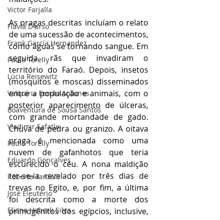
Victor Farjalla
As pragas descritas incluíam o relato 
Flavia D'urso
de uma sucessão de acontecimentos, 
Frank García Hernandez
como águas se tornando sangue. Em 
seguida, rãs que invadiram o 
Paulo Torelly
território do Faraó. Depois, insetos 
Lúcia Reisewitz
(mosquitos e moscas) disseminados 
entre a população e animais, com o 
Valquíria Ferrão Antunes
posterior aparecimento de úlceras, 
Boaventura de Sousa Santos
com grande mortandade de gado. 
Vladimir Safatle
Chuva de pedra ou granizo. A oitava 
praga é mencionada como uma 
Paulo Torelly
nuvem de gafanhotos que teria 
Eduardo Gonçalves
escurecido o céu. A nona maldição 
ter-se-ia revelado por três dias de 
Roberto Tardelli
trevas no Egito, e, por fim, a última 
José Eleutério
foi descrita como a morte dos 
Eliana Haberli Silva
primogênitos dos egípcios, inclusive, 