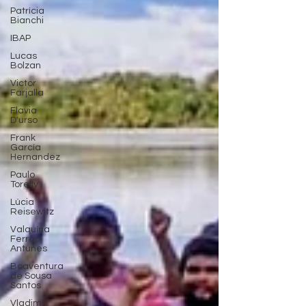
Patrícia
Bianchi
IBAP
Lucas
Bolzan
Victor
Farjalla
Flavia
D'urso
Frank
García
Hernandez
Paulo
Torelly
Lúcia
Reisewitz
Valquíria
Ferrão
Antunes
Boaventura
de Sousa
Santos
Vladimir