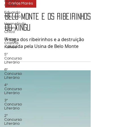
Gustavo
29 de ago. de 2025
Cunha
Eduardo
Carlos Marés
Moureira
Hermelindo
Belo Monte e os Ribeirinhos
Silvano
Chico
do Xingu
Eliane
Cristina
Folhes
A saga dos ribeirinhos e a destruição
5º
causada pela Usina de Belo Monte
Concurso
Literário
6º
Concurso
Literário
4º
Concurso
Literário
3º
Concurso
Literário
2º
Concurso
Literário