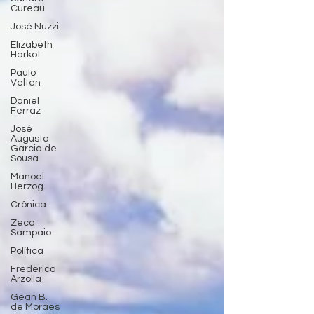
Cureau
José Nuzzi
Elizabeth
Harkot
Paulo
Velten
Daniel
Ferraz
José
Augusto
Garcia de
Sousa
Manoel
Herzog
Crônica
Zeca
Sampaio
Política
Frederico
Arzolla
Gean B.
de Moraes