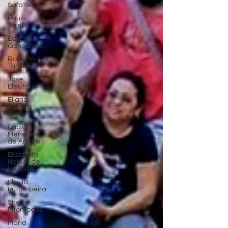
Safatle
Paulo
Torelly
Eduardo
Gonçalves
Roberto
Tardelli
José
Eleutério
Eliana
Haberli
Silva
Fabíola
Menezes
de Araújo
Elizabeth
Harkot de
La Taille
Sheila
Putombeira
Sheila
Pitombeira
Maria