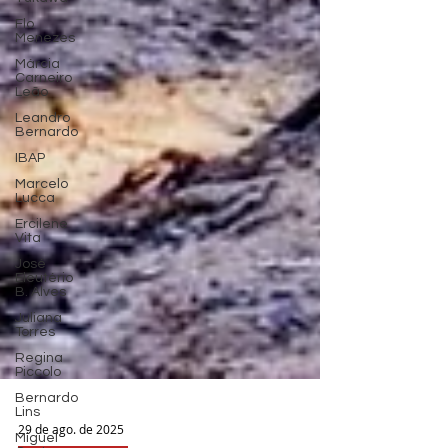
Flo
Menezes
Márcia
Carneiro
Leão
Leandro
Bernardo
IBAP
Marcelo
Lucca
Ercilene
Vita
José
Eleutério
B. Alves
Juliana
Torres
Regina
Piccolo
Bernardo
Lins
Miguel