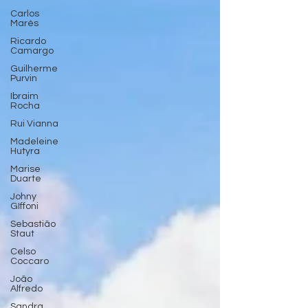
Carlos
Marés
Ricardo
Camargo
Guilherme
Purvin
Ibraim
Rocha
Rui Vianna
Madeleine
Hutyra
Marise
Duarte
Johny
GIffoni
Sebastião
Staut
Celso
Coccaro
João
Alfredo
Sandra