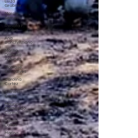
Luiza
Grabner
Marcia
Semer
Renata F.
S. SIlva
Ana
Bonchristiano
Marilia
Donadio
Antunes
Monique
Gonçalves
Carolina
Cortez
Clério R.
Costa
Maurício
Martins do
Carmo
Dalmo
Dallari
Marina
Yukawa