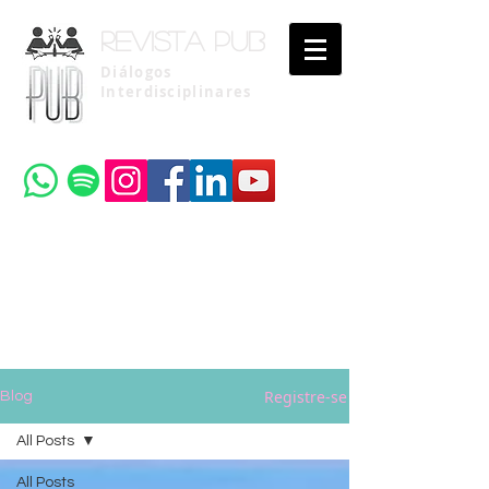
Revista pub
Diálogos
Interdisciplinares
Uma publicação do
Instituto Brasileiro de Advocacia Pública
Registre-se
Blog
All Posts
All Posts