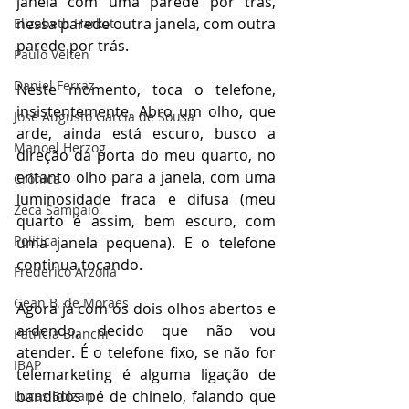
janela com uma parede por trás, 
nessa parede outra janela, com outra 
Elizabeth Harkot
parede por trás.
Paulo Velten
Daniel Ferraz
Neste momento, toca o telefone, 
insistentemente. Abro um olho, que 
José Augusto Garcia de Sousa
arde, ainda está escuro, busco a 
Manoel Herzog
direção da porta do meu quarto, no 
entanto olho para a janela, com uma 
Crônica
luminosidade fraca e difusa (meu 
Zeca Sampaio
quarto é assim, bem escuro, com 
Política
uma janela pequena). E o telefone 
continua tocando.
Frederico Arzolla
Gean B. de Moraes
Agora já com os dois olhos abertos e 
ardendo, decido que não vou 
Patrícia Bianchi
atender. É o telefone fixo, se não for 
IBAP
telemarketing é alguma ligação de 
bandidos pé de chinelo, falando que 
Lucas Bolzan