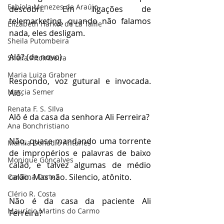
Fabíola Menezes de Araújo
descobri. Em ligações de 
telemarketing, quando não falamos 
Elizabeth Harkot de La Taille
nada, eles desligam.
Sheila Putombeira
Alô? (de novo)
Sheila Pitombeira
Maria Luiza Grabner
Respondo, voz gutural e invocada. 
Marcia Semer
Alô.
Renata F. S. SIlva
Alô é da casa da senhora Ali Ferreira?
Ana Bonchristiano
Não, quase mandando uma torrente 
Marilia Donadio Antunes
de impropérios e palavras de baixo 
Monique Gonçalves
calão, e talvez algumas de médio 
calão. Mas não. Silencio, atônito.
Carolina Cortez
Clério R. Costa
Não é da casa da paciente Ali 
Maurício Martins do Carmo
Ferreira?