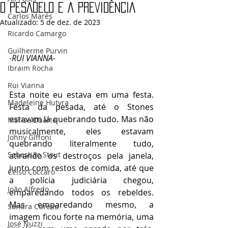
O PESADELO E A PREVIDÊNCIA
Carlos Marés
Atualizado:
5 de dez. de 2023
Ricardo Camargo
Guilherme Purvin
-RUI VIANNA-
Ibraim Rocha
Rui Vianna
Esta noite eu estava em uma festa. 
Madeleine Hutyra
Festa da pesada, até o Stones 
estavam lá quebrando tudo. Mas não 
Marise Duarte
musicalmente, eles estavam 
Johny GIffoni
quebrando literalmente tudo, 
Sebastião Staut
atirando os destroços pela janela, 
junto com restos de comida, até que 
Celso Coccaro
a polícia judiciária chegou, 
João Alfredo
emparedando todos os rebeldes. 
Mas emparedando mesmo, a 
Sandra Cureau
imagem ficou forte na memória, uma 
José Nuzzi