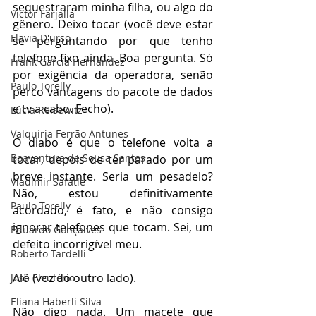
sequestraram minha filha, ou algo do 
Victor Farjalla
gênero. Deixo tocar (você deve estar 
Flavia D'urso
se perguntando por que tenho 
telefone fixo ainda. Boa pergunta. Só 
Frank García Hernandez
por exigência da operadora, senão 
Paulo Torelly
perco vantagens do pacote de dados 
e tv a cabo. Fecho).
Lúcia Reisewitz
Valquíria Ferrão Antunes
O diabo é que o telefone volta a 
Boaventura de Sousa Santos
tocar, depois de ter parado por um 
breve instante. Seria um pesadelo? 
Vladimir Safatle
Não, estou definitivamente 
Paulo Torelly
acordado, é fato, e não consigo 
ignorar telefones que tocam. Sei, um 
Eduardo Gonçalves
defeito incorrigível meu.
Roberto Tardelli
Alô (voz do outro lado).
José Eleutério
Eliana Haberli Silva
Não digo nada. Um macete que 