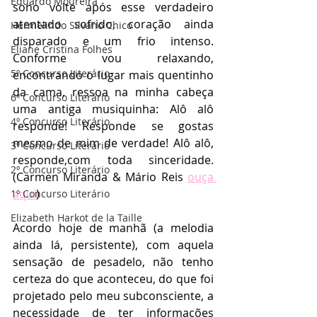
Eduardo Moureira
sono volte após esse verdadeiro 
atentado sofrido, coração ainda 
Hermelindo Silvano Chico
disparado e um frio intenso. 
Eliane Cristina Folhes
Conforme vou relaxando, 
5º Concurso Literário
encontrando o lugar mais quentinho 
da cama, ressoa na minha cabeça 
6º Concurso Literário
uma antiga musiquinha: Alô alô 
4º Concurso Literário
responde! Responde se gostas 
mesmo de mim de verdade! Alô alô, 
3º Concurso Literário
responde,com toda sinceridade.  
2º Concurso Literário
(Carmen Miranda & Mário Reis 
ouça 
aqui
)
1º Concurso Literário
Elizabeth Harkot de la Taille
Acordo hoje de manhã (a melodia 
ainda lá, persistente), com aquela 
sensação de pesadelo, não tenho 
certeza do que aconteceu, do que foi 
projetado pelo meu subconsciente, a 
necessidade de ter informações 