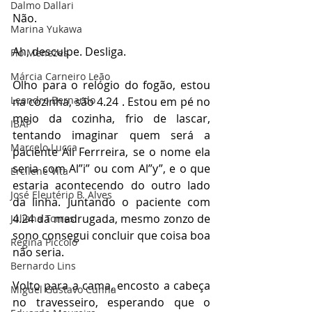
Dalmo Dallari
Não.
Marina Yukawa
Ah, desculpe. Desliga.
Flo Menezes
Márcia Carneiro Leão
Olho para o relógio do fogão, estou 
Leandro Bernardo
na cozinha, são 4.24 . Estou em pé no 
meio da cozinha, frio de lascar, 
IBAP
tentando imaginar quem será a 
Marcelo Lucca
paciente Ali Ferrreira, se o nome ela 
seria com Al”i” ou com Al”y”, e o que 
Ercilene Vita
estaria acontecendo do outro lado 
José Eleutério B. Alves
da linha. Juntando o paciente com 
4.24 da madrugada, mesmo zonzo de 
Juliana Torres
sono consegui concluir que coisa boa 
Regina Piccolo
não seria.
Bernardo Lins
Volto para a cama, encosto a cabeça 
Miguel Gustavo Cunha
no travesseiro, esperando que o 