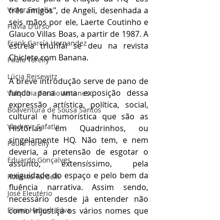
Victor Farjalla
três amigos", de Angeli, desenhada a 
seis mãos por ele, Laerte Coutinho e 
Flavia D'urso
Glauco Villas Boas, a partir de 1987. A 
Frank García Hernandez
estreia triunfal se deu na revista 
Chiclete com Banana. 
Paulo Torelly
Lúcia Reisewitz
A breve introdução serve de pano de 
fundo para uma exposição dessa 
Valquíria Ferrão Antunes
expressão artística, política, social, 
Boaventura de Sousa Santos
cultural e humorística que são as 
Vladimir Safatle
Histórias em Quadrinhos, ou 
singelamente HQ. Não tem, e nem 
Paulo Torelly
deveria, a pretensão de esgotar o 
Eduardo Gonçalves
assunto, extensíssimo, pela 
exiguidade do espaço e pelo bem da 
Roberto Tardelli
fluência narrativa. Assim sendo, 
José Eleutério
necessário desde já entender não 
Eliana Haberli Silva
como injustiça os vários nomes que 