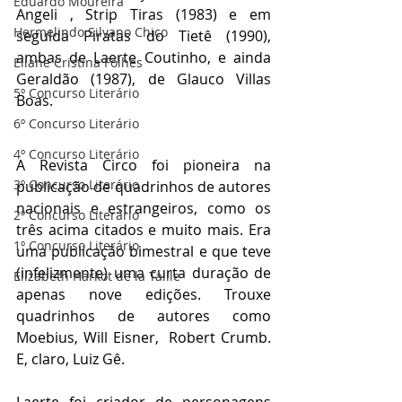
Eduardo Moureira
Angeli , Strip Tiras (1983) e em 
Hermelindo Silvano Chico
seguida Piratas do Tietê (1990), 
ambas de Laerte Coutinho, e ainda 
Eliane Cristina Folhes
Geraldão (1987), de Glauco Villas 
5º Concurso Literário
Boas.
6º Concurso Literário
4º Concurso Literário
A Revista Circo foi pioneira na 
3º Concurso Literário
publicação de quadrinhos de autores 
nacionais e estrangeiros, como os 
2º Concurso Literário
três acima citados e muito mais. Era 
1º Concurso Literário
uma publicação bimestral e que teve 
(infelizmente) uma curta duração de 
Elizabeth Harkot de la Taille
apenas nove edições. Trouxe 
quadrinhos de autores como 
Moebius, Will Eisner,  Robert Crumb. 
E, claro, Luiz Gê.
Laerte foi criador de personagens 