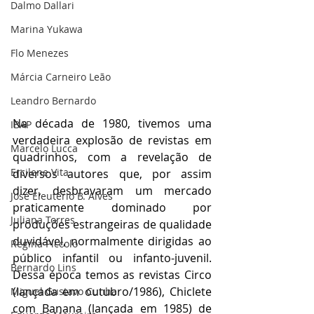
Dalmo Dallari
Marina Yukawa
Flo Menezes
Márcia Carneiro Leão
Leandro Bernardo
Na década de 1980, tivemos uma 
IBAP
verdadeira explosão de revistas em 
Marcelo Lucca
quadrinhos, com a revelação de 
Ercilene Vita
diversos autores que, por assim 
dizer, desbravaram um mercado 
José Eleutério B. Alves
praticamente dominado por 
Juliana Torres
produções estrangeiras de qualidade 
duvidável, normalmente dirigidas ao 
Regina Piccolo
público infantil ou infanto-juvenil. 
Bernardo Lins
Dessa época temos as revistas Circo 
(lançada em outubro/1986), Chiclete 
Miguel Gustavo Cunha
com Banana (lançada em 1985) de 