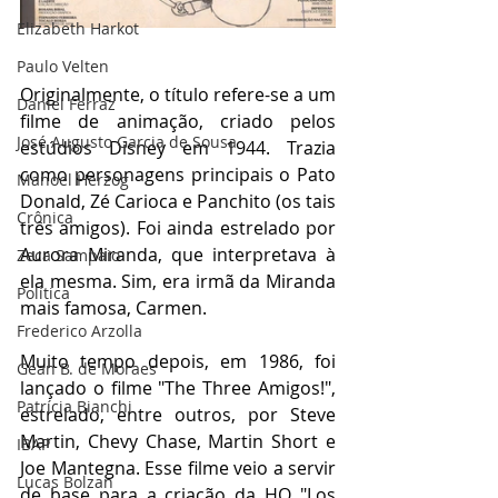
Elizabeth Harkot
Paulo Velten
Originalmente, o título refere-se a um 
Daniel Ferraz
filme de animação, criado pelos 
José Augusto Garcia de Sousa
estúdios Disney em 1944. Trazia 
como personagens principais o Pato 
Manoel Herzog
Donald, Zé Carioca e Panchito (os tais 
Crônica
três amigos). Foi ainda estrelado por 
Aurora Miranda, que interpretava à 
Zeca Sampaio
ela mesma. Sim, era irmã da Miranda 
Política
mais famosa, Carmen.
Frederico Arzolla
Muito tempo depois, em 1986, foi 
Gean B. de Moraes
lançado o filme "The Three Amigos!", 
Patrícia Bianchi
estrelado, entre outros, por Steve 
Martin, Chevy Chase, Martin Short e 
IBAP
Joe Mantegna. Esse filme veio a servir 
Lucas Bolzan
de base para a criação da HQ "Los 