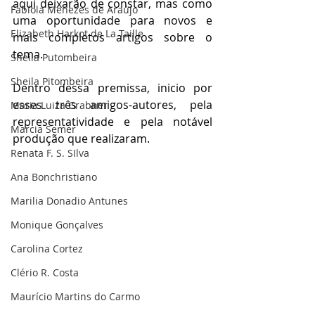
aqui deixarão de constar, mas como 
Fabíola Menezes de Araújo
uma oportunidade para novos e 
Elizabeth Harkot de La Taille
mais completos artigos sobre o 
tema. 
Sheila Putombeira
Sheila Pitombeira
Dentro dessa premissa, inicio por 
esses três amigos-autores, pela 
Maria Luiza Grabner
representatividade e pela notável 
Marcia Semer
produção que realizaram.
Renata F. S. SIlva
Ana Bonchristiano
Marilia Donadio Antunes
Monique Gonçalves
Carolina Cortez
Clério R. Costa
Maurício Martins do Carmo