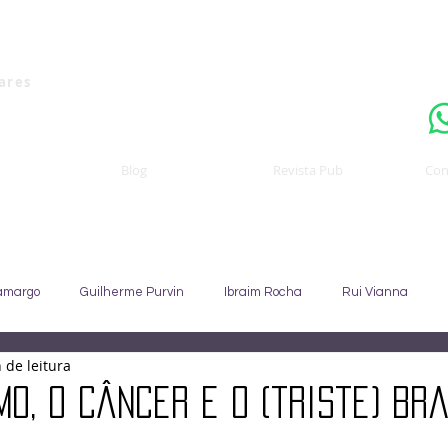
Uma publicaçã
nares
Blog
Revista Pub
Con
amargo
Guilherme Purvin
Ibraim Rocha
Rui Vianna
 de leitura
Sebastião Staut
Celso Coccaro
João Alfredo
Sandra C
o, o câncer e o (triste) Bra