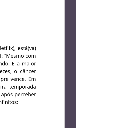
lix), está(va) 
il: “Mesmo com 
ndo. E a maior 
zes, o câncer 
pre vence. Em 
ra temporada 
 após perceber 
finitos: