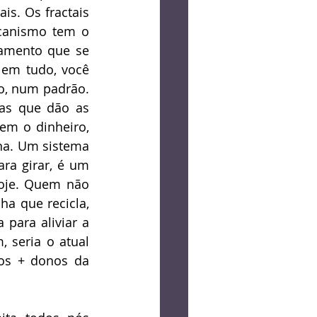
s. Os fractais 
canismo tem o 
amento que se 
em tudo, você 
o, num padrão. 
as que dão as 
m o dinheiro, 
na. Um sistema 
a girar, é um 
hoje. Quem não 
a que recicla, 
para aliviar a 
 seria o atual 
os + donos da 