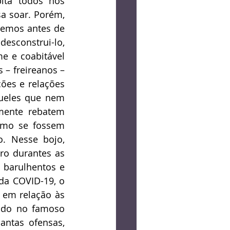
ita todos nós 
a soar. Porém, 
remos antes de 
construi-lo, 
 e coabitável 
– freireanos – 
ões e relações 
queles que nem 
ente rebatem 
omo se fossem 
. Nesse bojo, 
ro durantes as 
 barulhentos e 
a COVID-19, o 
 em relação às 
ado no famoso 
antas ofensas, 