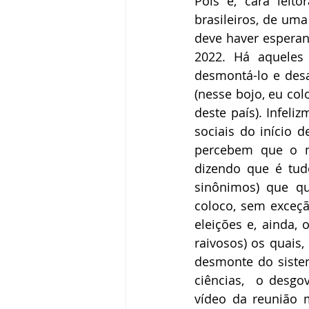
Pois é, cara leit
brasileiros, de uma
deve haver esperan
2022. Há aqueles
desmontá-lo e des
(nesse bojo, eu col
deste país). Infel
sociais do início 
percebem que o me
dizendo que é tudo
sinônimos) que qu
coloco, sem exceçã
eleições e, ainda, 
raivosos) os quai
desmonte do sistem
ciências,  o desg
vídeo da reunião m