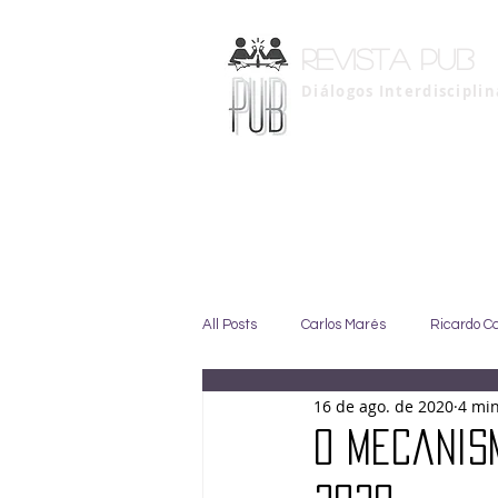
Revista pub
Diálogos Interdiscipli
All Posts
Carlos Marés
Ricardo C
16 de ago. de 2020
4 min
Marise Duarte
Johny GIffoni
O Mecanism