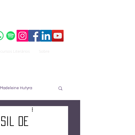
o do
Instituto Brasileiro de Advocacia Pública
cursos Literários
Sobre
Madeleine Hutyra
ureau
José Nuzzi
sil de