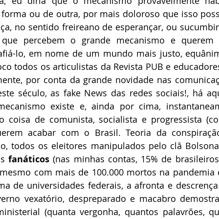
ora, eu diria que o mecanismo provavelmente hab
 forma ou de outra, por mais doloroso que isso poss
ça, no sentido freireano de esperançar, ou sucumbi
 que percebem o grande mecanismo e querem des
afiá-lo, em nome de um mundo mais justo, equânime
oco todos os articulistas da Revista PUB e educadores 
izmente, por conta da grande novidade nas comunicaç
deste século, as fake News das redes sociais!, há a
canismo existe e, ainda por cima, instantaneam
 coisa de comunista, socialista e progressista (c
erem acabar com o Brasil. Teoria da conspiração
o, todos os eleitores manipulados pelo clã Bolsona
os 
fanáticos
 (nas minhas contas, 15% de brasileiros
s, mesmo com mais de 100.000 mortos na pandemia d
a de universidades federais, a afronta e descrença
overno vexatório, despreparado e macabro demostr
inisterial (quanta vergonha, quantos palavrões, qu