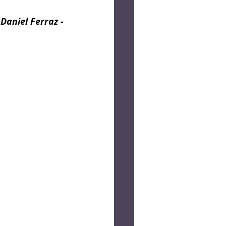
og
Crônica
 Daniel Ferraz -
Lucas Bolzan