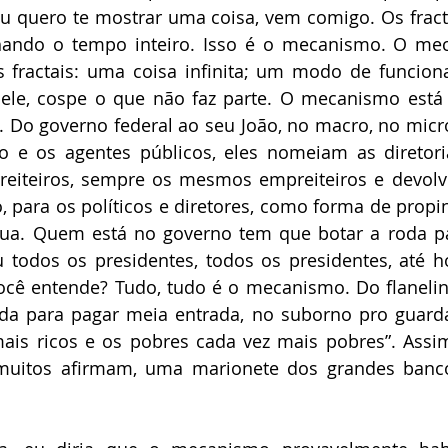
eu quero te mostrar uma coisa, vem comigo. Os fractai
lhando o tempo inteiro. Isso é o mecanismo. O me
fractais: uma coisa infinita; um modo de funcion
ele, cospe o que não faz parte. O mecanismo está 
 Do governo federal ao seu João, no macro, no micr
 e os agentes públicos, eles nomeiam as diretori
eiteiros, sempre os mesmos empreiteiros e devolve
 para os políticos e diretores, como forma de propi
ua. Quem está no governo tem que botar a roda par
u todos os presidentes, todos os presidentes, até 
ocê entende? Tudo, tudo é o mecanismo. Do flanelinh
cada para pagar meia entrada, no suborno pro guarda 
ais ricos e os pobres cada vez mais pobres”. Assim,
muitos afirmam, uma marionete dos grandes banc