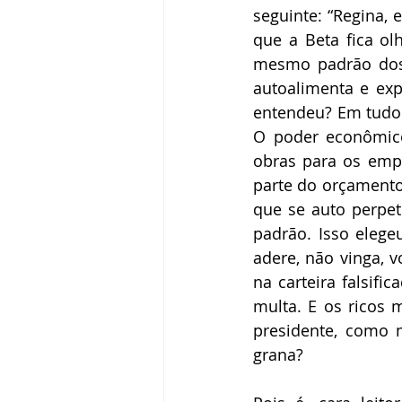
seguinte: “Regina, 
que a Beta fica o
mesmo padrão dos 
autoalimenta e exp
entendeu? Em tudo.
O poder econômico
obras para os empr
parte do orçamento,
que se auto perpet
padrão. Isso elege
adere, não vinga, v
na carteira falsifi
multa. E os ricos m
presidente, como 
grana?