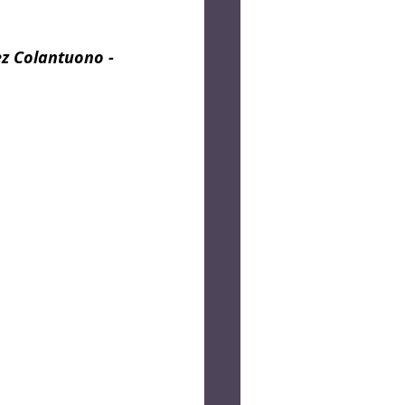
og
Crônica
ez Colantuono -
Lucas Bolzan