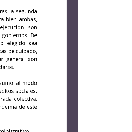
ras la segunda 
ra bien ambas, 
jecución, son 
 gobiernos. De 
 elegido sea 
cas de cuidado, 
ar general son 
darse.
nsumo, al modo 
itos sociales. 
da colectiva, 
ndemia de este 
inistrativo. 