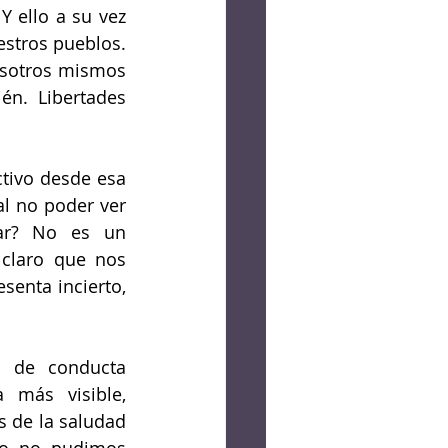
Y ello a su vez 
estros pueblos. 
osotros mismos 
én. Libertades 
tivo desde esa 
l no poder ver 
ar? No es un 
claro que nos 
enta incierto, 
 de conducta 
 más visible, 
 de la saludad 
o no pudimos  