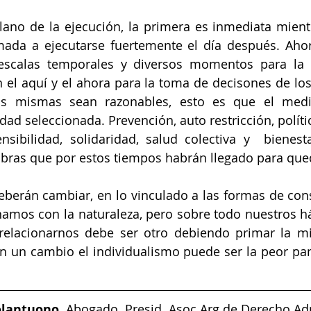
lano de la ejecución, la primera es inmediata mient
amada a ejecutarse fuertemente el día después. Aho
 escalas temporales y diversos momentos para la e
el aquí y el ahora para la toma de decisones de los
s mismas sean razonables, esto es que el medio
dad seleccionada. Prevención, auto restricción, políti
nsibilidad, solidaridad, salud colectiva y  bienest
abras que por estos tiempos habrán llegado para que
eberán cambiar, en lo vinculado a las formas de co
amos con la naturaleza, pero sobre todo nuestros háb
lacionarnos debe ser otro debiendo primar la mira
n un cambio el individualismo puede ser la peor pa
olantuono.
 Abogado. Presid. Asoc Arg de Derecho Adm