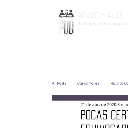
Revista pub
Diálogos Interdiscipli
All Posts
Carlos Marés
Ricardo C
21 de abr. de 2020
3 min
Marise Duarte
Johny GIffoni
Pocas cer