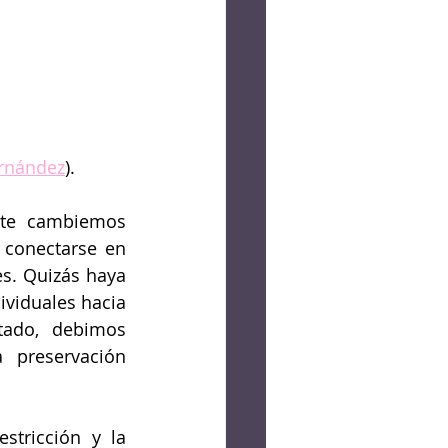
ernández
).
nte cambiemos 
conectarse en 
s. Quizás haya 
viduales hacia 
ado, debimos 
 preservación 
tricción y la 