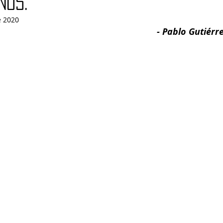
nos.
Daniel Ferraz
José Augusto Garcia de Sousa
Manoel Herz
e 2020
- Pablo Gutiérr
ederico Arzolla
Gean B. de Moraes
Patrícia Bianchi
IBAP
Frank García Hernandez
Paulo Torelly