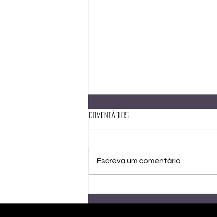
Comentários
Escreva um comentário
Resiliência, aceitação e o falso
fato consumado