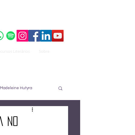
o do
Instituto Brasileiro de Advocacia Pública
cursos Literários
Sobre
Madeleine Hutyra
ureau
José Nuzzi
a no