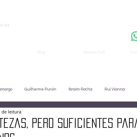
Uma publicaçã
nares
Blog
Revista Pub
Con
amargo
Guilherme Purvin
Ibraim Rocha
Rui Vianna
 de leitura
Sebastião Staut
Celso Coccaro
João Alfredo
Sandra C
tezas, pero suficientes par