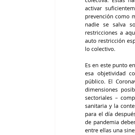
activar suficient
prevención como med
nadie se salva s
restricciones a aq
auto restricción es
lo colectivo.
Es en este punto en
esa objetividad c
público. El Corona
dimensiones posibl
sectoriales – comp
sanitaria y la cont
para el día después
de pandemia deben
entre ellas una sine