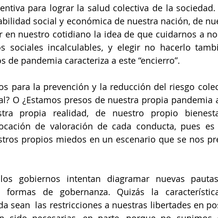
entiva para lograr la salud colectiva de la sociedad. 
viabilidad social y económica de nuestra nación, de nu
 en nuestro cotidiano la idea de que cuidarnos a n
s sociales incalculables, y elegir no hacerlo tambi
s de pandemia caracteriza a este “encierro”.
 para la prevención y la reducción del riesgo colec
ual? O ¿Estamos presos de nuestra propia pandemia a
tra propia realidad, de nuestro propio bienest
vocación de valoración de cada conducta, pues es 
tros propios miedos en un escenario que se nos pres
los gobiernos intentan diagramar nuevas pautas
 formas de gobernanza. Quizás la característica
a sean  las restricciones a nuestras libertades en pos
han sido necesarias, en parte, porque no supimos 