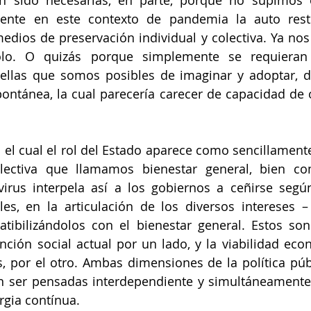
emente en este contexto de pandemia la auto restr
ios de preservación individual y colectiva. Ya nos 
olo. O quizás porque simplemente se requieran
uellas que somos posibles de imaginar y adoptar, d
pontánea, la cual parecería carecer de capacidad de o
 el cual el rol del Estado aparece como sencillament
olectiva que llamamos bienestar general, bien co
virus interpela así a los gobiernos a ceñirse segú
es, en la articulación de los diversos intereses – 
atibilizándolos con el bienestar general. Estos son
ención social actual por un lado, y la viabilidad econ
, por el otro. Ambas dimensiones de la política púb
 ser pensadas interdependiente y simultáneamente
rgia contínua. 