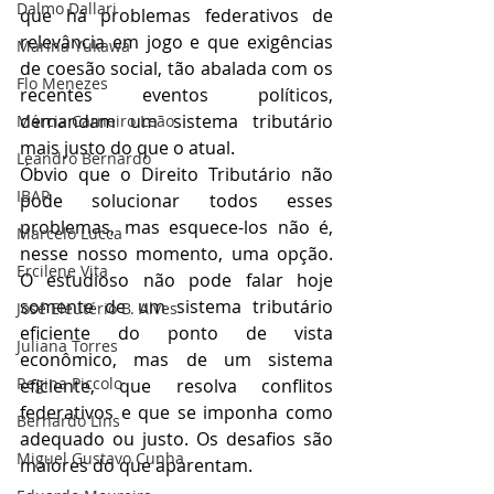
Dalmo Dallari
que há problemas federativos de 
relevância em jogo e que exigências 
Marina Yukawa
de coesão social, tão abalada com os 
Flo Menezes
recentes eventos políticos, 
demandam um sistema tributário 
Márcia Carneiro Leão
mais justo do que o atual. 
Leandro Bernardo
Óbvio que o Direito Tributário não 
IBAP
pode solucionar todos esses 
problemas, mas esquece-los não é, 
Marcelo Lucca
nesse nosso momento, uma opção. 
Ercilene Vita
O estudioso não pode falar hoje 
somente de um sistema tributário 
José Eleutério B. Alves
eficiente do ponto de vista 
Juliana Torres
econômico, mas de um sistema 
Regina Piccolo
eficiente, que resolva conflitos 
federativos e que se imponha como 
Bernardo Lins
adequado ou justo. Os desafios são 
Miguel Gustavo Cunha
maiores do que aparentam.