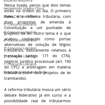
Eduardo Moureira
Nessa toada, penso que dois temas 
Hermelindo Silvano Chico
estão na ordem do dia. O primeiro 
deles, é a reforma tributária, com 
Eliane Cristina Folhes
duas propostas de emenda à 
5º Concurso Literário
Constituição e um punhado de 
6º Concurso Literário
projetos de lei. Outro tema é o que 
acabou conhecido como portas 
4º Concurso Literário
alternativas de solução de litígios 
3º Concurso Literário
tributários, basicamente relativos à 
transação (artigo 171 do CTN), 
2º Concurso Literário
negócio jurídico processual (art. 190 
1º Concurso Literário
do CPC) e arbitragem em matéria 
Elizabeth Harkot de la Taille
tributária (com dois projetos de lei 
tramitando).
A reforma tributária invoca um sério 
debate federativo já em curso e a 
possibilidade real de tributarmos 