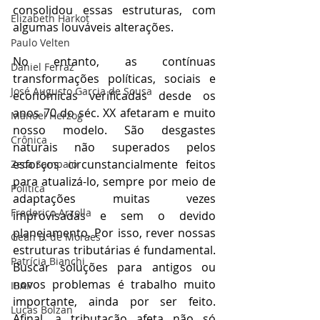
consolidou essas estruturas, com 
Elizabeth Harkot
algumas louváveis alterações.
Paulo Velten
No entanto, as contínuas 
Daniel Ferraz
transformações políticas, sociais e 
José Augusto Garcia de Sousa
econômicas verificadas desde os 
anos 70 do séc. XX afetaram e muito 
Manoel Herzog
nosso modelo. São desgastes 
Crônica
naturais não superados pelos 
esforços circunstancialmente feitos 
Zeca Sampaio
para atualizá-lo, sempre por meio de 
Política
adaptações muitas vezes 
Frederico Arzolla
improvisadas e sem o devido 
planejamento. Por isso, rever nossas 
Gean B. de Moraes
estruturas tributárias é fundamental. 
Patrícia Bianchi
Buscar soluções para antigos ou 
novos problemas é trabalho muito 
IBAP
importante, ainda por ser feito. 
Lucas Bolzan
Afinal, a tributação afeta não só 