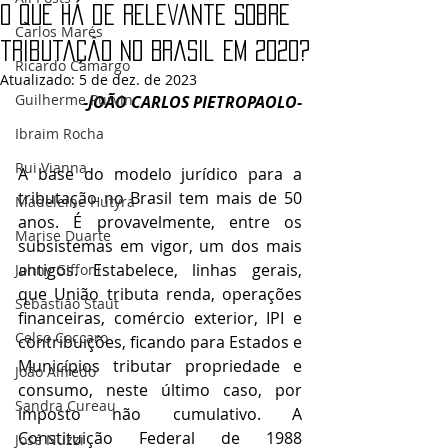
O que há de relevante sobre
Carlos Marés
tributação no Brasil em 2020?
Ricardo Camargo
Atualizado:
5 de dez. de 2023
Guilherme Purvin
-JOÃO CARLOS PIETROPAOLO-
Ibraim Rocha
Rui Vianna
A base do modelo jurídico para a 
tributação no Brasil tem mais de 50 
Madeleine Hutyra
anos. É provavelmente, entre os 
Marise Duarte
subsistemas em vigor, um dos mais 
antigos. Estabelece, linhas gerais, 
Johny GIffoni
que União tributa renda, operações 
Sebastião Staut
financeiras, comércio exterior, IPI e 
Celso Coccaro
contribuições, ficando para Estados e 
Municípios tributar propriedade e 
João Alfredo
consumo, neste último caso, por 
Sandra Cureau
imposto não cumulativo. A 
Constituição Federal de 1988 
José Nuzzi