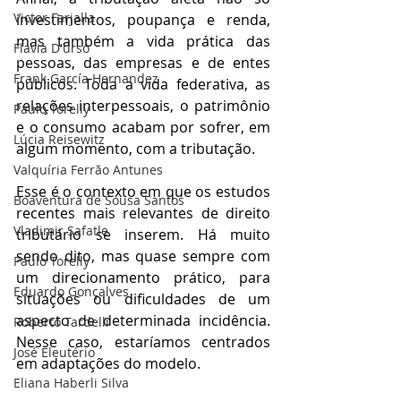
Victor Farjalla
investimentos, poupança e renda, 
mas também a vida prática das 
Flavia D'urso
pessoas, das empresas e de entes 
Frank García Hernandez
públicos. Toda a vida federativa, as 
relações interpessoais, o patrimônio 
Paulo Torelly
e o consumo acabam por sofrer, em 
Lúcia Reisewitz
algum momento, com a tributação.
Valquíria Ferrão Antunes
Esse é o contexto em que os estudos 
Boaventura de Sousa Santos
recentes mais relevantes de direito 
Vladimir Safatle
tributário se inserem. Há muito 
sendo dito, mas quase sempre com 
Paulo Torelly
um direcionamento prático, para 
Eduardo Gonçalves
situações ou dificuldades de um 
aspecto de determinada incidência. 
Roberto Tardelli
Nesse caso, estaríamos centrados 
José Eleutério
em adaptações do modelo.
Eliana Haberli Silva