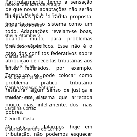
Particularmente, tenho a sensação 
Fabíola Menezes de Araújo
de que novas adaptações não serão 
Elizabeth Harkot de La Taille
adequadas para a tarefa proposta. 
Importa rever o sistema como um 
Sheila Putombeira
todo. Adaptações revelam-se boas, 
Sheila Pitombeira
quando muito, para problemas 
práticos específicos. Esse não é o 
Maria Luiza Grabner
caso dos conflitos federativos sobre 
Marcia Semer
atribuição de receitas tributárias aos 
Renata F. S. SIlva
entes federados, por exemplo. 
Tampouco se pode colocar como 
Ana Bonchristiano
problema prático tributário 
Marilia Donadio Antunes
restaurar algum senso de justiça e 
mudar um sistema que arrecada 
Monique Gonçalves
muito, mas, infelizmente, dos mais 
Carolina Cortez
pobres.
Clério R. Costa
Ou seja, se falarmos hoje em 
Maurício Martins do Carmo
tributação, não podemos esquecer 