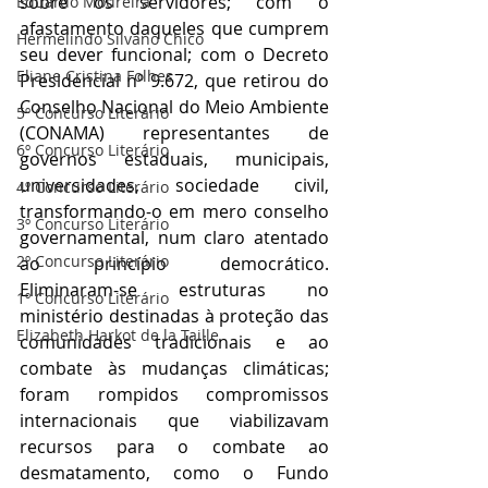
sobre os servidores; com o 
Eduardo Moureira
afastamento daqueles que cumprem 
Hermelindo Silvano Chico
seu dever funcional; com o Decreto 
Eliane Cristina Folhes
Presidencial nº 9.672, que retirou do 
Conselho Nacional do Meio Ambiente 
5º Concurso Literário
(CONAMA) representantes de 
6º Concurso Literário
governos estaduais, municipais, 
universidades, sociedade civil, 
4º Concurso Literário
transformando-o em mero conselho 
3º Concurso Literário
governamental, num claro atentado 
2º Concurso Literário
ao princípio democrático. 
Eliminaram-se estruturas no 
1º Concurso Literário
ministério destinadas à proteção das 
Elizabeth Harkot de la Taille
comunidades tradicionais e ao 
combate às mudanças climáticas; 
foram rompidos compromissos 
internacionais que viabilizavam 
recursos para o combate ao 
desmatamento, como o Fundo 