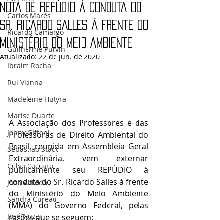
NOTA DE REPÚDIO À CONDUTA DO
Carlos Marés
SR. RICARDO SALLES À FRENTE DO
Ricardo Camargo
MINISTÉRIO DO MEIO AMBIENTE
Guilherme Purvin
Atualizado:
22 de jun. de 2020
Ibraim Rocha
Rui Vianna
Madeleine Hutyra
Marise Duarte
A Associação dos Professores e das 
Johny GIffoni
Professoras de Direito Ambiental do 
Brasil, reunida em Assembleia Geral 
Sebastião Staut
Extraordinária, vem externar 
Celso Coccaro
publicamente seu REPÚDIO à 
conduta do Sr. Ricardo Salles à frente 
João Alfredo
do Ministério do Meio Ambiente 
Sandra Cureau
(MMA) do Governo Federal, pelas 
José Nuzzi
razões que se seguem: