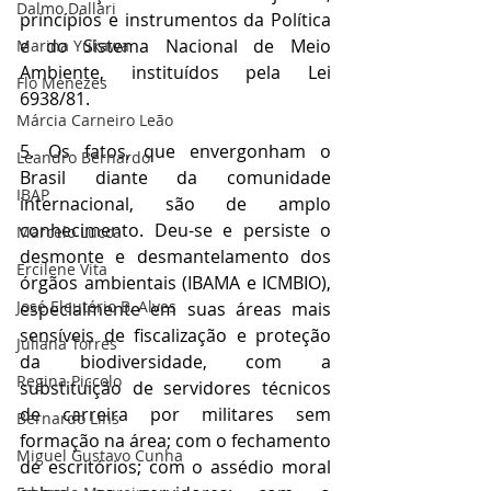
Dalmo Dallari
princípios e instrumentos da Política 
e do Sistema Nacional de Meio 
Marina Yukawa
Ambiente, instituídos pela Lei 
Flo Menezes
6938/81.
Márcia Carneiro Leão
5. Os fatos, que envergonham o 
Leandro Bernardo
Brasil diante da comunidade 
IBAP
internacional, são de amplo 
conhecimento. Deu-se e persiste o 
Marcelo Lucca
desmonte e desmantelamento dos 
Ercilene Vita
órgãos ambientais (IBAMA e ICMBIO), 
José Eleutério B. Alves
especialmente em suas áreas mais 
sensíveis de fiscalização e proteção 
Juliana Torres
da biodiversidade, com a 
Regina Piccolo
substituição de servidores técnicos 
de carreira por militares sem 
Bernardo Lins
formação na área; com o fechamento 
Miguel Gustavo Cunha
de escritórios; com o assédio moral 