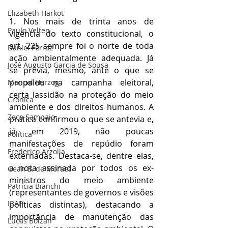
Elizabeth Harkot
1. Nos mais de trinta anos de 
Paulo Velten
vigência do texto constitucional, o 
art. 225 sempre foi o norte de toda 
Daniel Ferraz
ação ambientalmente adequada. Já 
José Augusto Garcia de Sousa
se previa, mesmo, ante o que se 
propalou na campanha eleitoral, 
Manoel Herzog
certa lassidão na proteção do meio 
Crônica
ambiente e dos direitos humanos. A 
Zeca Sampaio
prática confirmou o que se antevia e, 
já em 2019, não poucas 
Política
manifestações de repúdio foram 
Frederico Arzolla
externadas. Destaca-se, dentre elas, 
a nota assinada por todos os ex-
Gean B. de Moraes
ministros do meio ambiente 
Patrícia Bianchi
(representantes de governos e visões 
IBAP
políticas distintas), destacando a 
importância de manutenção das 
Lucas Bolzan