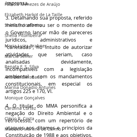
imprensa. 
Fabíola Menezes de Araújo
Elizabeth Harkot de La Taille
3. Detalhando sua proposta, referido 
ministro afirmou ser o momento de 
Sheila Putombeira
o Governo lançar mão de pareceres 
Sheila Pitombeira
jurídicos, administrativos e 
Maria Luiza Grabner
“canetadas”, no intuito de autorizar 
atividades que seriam, caso 
Marcia Semer
analisadas devidamente, 
Renata F. S. SIlva
incompatíveis com a legislação 
ambiental e com os mandamentos 
Ana Bonchristiano
constitucionais, em especial os 
Marilia Donadio Antunes
artigos 225 e 170, VI. 
Monique Gonçalves
4. O titular do MMA personifica a 
Carolina Cortez
negação do Direito Ambiental e o 
Clério R. Costa
retrocesso, com um repertório de 
ataques aos ditames e princípios da 
Maurício Martins do Carmo
Constituição de 1988 e aos objetivos, 