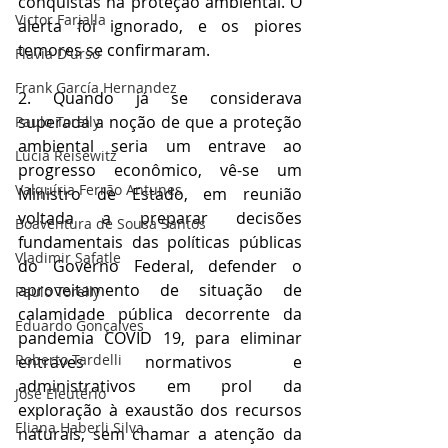
conquistas na proteção ambiental. O 
Victor Farjalla
alerta foi ignorado, e os piores 
temores se confirmaram.
Flavia D'urso
Frank García Hernandez
2. Quando já se considerava 
superada a noção de que a proteção 
Paulo Torelly
ambiental seria um entrave ao 
Lúcia Reisewitz
progresso econômico, vê-se um 
Valquíria Ferrão Antunes
Ministro de Estado, em reunião 
voltada a preparar decisões 
Boaventura de Sousa Santos
fundamentais das políticas públicas 
Vladimir Safatle
do Governo Federal, defender o 
aproveitamento de situação de 
Paulo Torelly
calamidade pública decorrente da 
Eduardo Gonçalves
pandemia COVID 19, para eliminar 
Roberto Tardelli
entraves normativos e 
administrativos em prol da 
José Eleutério
exploração à exaustão dos recursos 
Eliana Haberli Silva
naturais, sem chamar a atenção da 