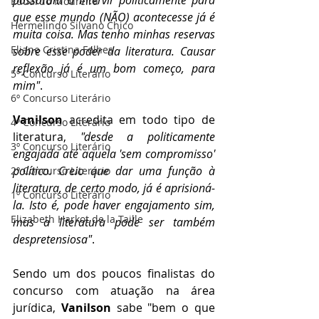
passaram a intervir politicamente para 
Eduardo Moureira
que esse mundo (NÃO) acontecesse já é 
Hermelindo Silvano Chico
muita coisa. Mas tenho minhas reservas 
Eliane Cristina Folhes
sobre esse poder da literatura. Causar 
reflexão já é um bom começo, para 
5º Concurso Literário
mim"
.
6º Concurso Literário
Vanilson
 acredita em todo tipo de 
4º Concurso Literário
literatura, 
"desde a politicamente 
3º Concurso Literário
engajada até aquela 'sem compromisso' 
político. Creio que dar uma função à 
2º Concurso Literário
literatura, de certo modo, já é aprisioná-
1º Concurso Literário
la. Isto é, pode haver engajamento sim, 
Elizabeth Harkot de la Taille
mas a literatura pode ser também 
despretensiosa"
.
Sendo um dos poucos finalistas do 
concurso com atuação na área 
jurídica, 
Vanilson 
sabe "bem o que 