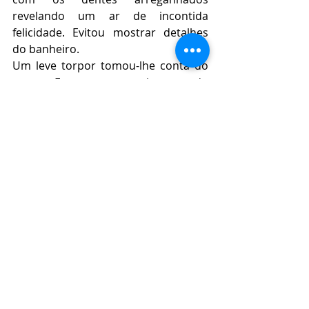
revelando um ar de incontida 
felicidade. Evitou mostrar detalhes 
do banheiro.
Um leve torpor tomou-lhe conta do 
corpo. Era sempre assim quando 
voltava a navegar, após passar muito 
tempo desconectado. O êxtase foi 
quebrado por fortes batidas na 
porta. Demorou demais. Se o 
sargento te pegar, o celular é teu, 
não me fode. Nil sabia convencer as 
pessoas do que queria. Enfiou o 
aparelho o mais profundo que pode.
A mãe recebeu o último aviso. Nova 
indisciplina e seria a expulsão. 
O pior, ainda teria que pagar pelo 
celular apreendido. Mas a ânsia de 
chegar ao seu quarto, sem precisar 