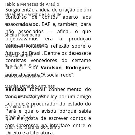
Fabíola Menezes de Araújo
Surgiu então a ideia de criação de um 
Elizabeth Harkot de La Taille
concurso de contos aberto aos 
associados do IBAP e, também, para 
Sheila Putombeira
não associados — afinal, o que 
Sheila Pitombeira
objetivávamos era a produção 
Maria Luiza Grabner
cultural voltada à reflexão sobre o 
futuro do Brasil. Dentre os dezessete 
Marcia Semer
contistas vencedores do certame 
Renata F. S. SIlva
literário está 
Vanilson Rodrigues
, 
autor do conto “A social rede”. 
Ana Bonchristiano
Marilia Donadio Antunes
Vanilson
 tomou conhecimento do 
concurso Mary Shelley por um amigo 
Monique Gonçalves
seu que é procurador do estado do 
Carolina Cortez
Pará e que o avisou porque sabia 
Clério R. Costa
que ele gosta de escrever contos e 
tem interesse na interface entre o 
Maurício Martins do Carmo
Direito e a Literatura.