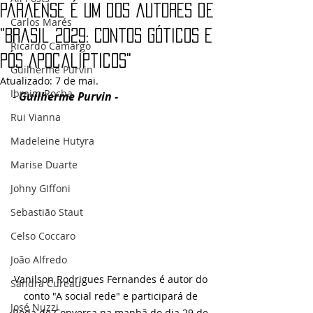
Paraense é um dos autores de
Carlos Marés
"Brasil 2029: Contos Góticos e
Ricardo Camargo
Pós Apocalípticos"
Guilherme Purvin
Atualizado:
7 de mai.
Ibraim Rocha
- 
Guilherme Purvin - 
Rui Vianna
Madeleine Hutyra
Marise Duarte
Johny GIffoni
Sebastião Staut
Celso Coccaro
João Alfredo
Vanilson Rodrigues Fernandes é autor do 
Sandra Cureau
conto "A social rede" e participará de 
José Nuzzi
Roda de Conversa na manhã do dia 29 de 