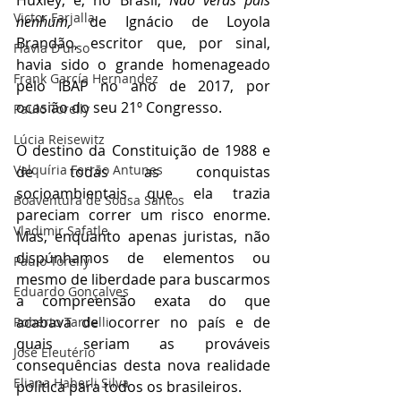
Huxley; e, no Brasil, 
Não verás país 
Victor Farjalla
nenhum, 
de Ignácio de Loyola 
Brandão, escritor que, por sinal, 
Flavia D'urso
havia sido o grande homenageado 
Frank García Hernandez
pelo IBAP no ano de 2017, por 
ocasião do seu 21º Congresso. 
Paulo Torelly
Lúcia Reisewitz
O destino da Constituição de 1988 e 
Valquíria Ferrão Antunes
de todas as conquistas 
socioambientais que ela trazia 
Boaventura de Sousa Santos
pareciam correr um risco enorme. 
Vladimir Safatle
Mas, enquanto apenas juristas, não 
dispúnhamos de elementos ou 
Paulo Torelly
mesmo de liberdade para buscarmos 
Eduardo Gonçalves
a compreensão exata do que 
acabava de ocorrer no país e de 
Roberto Tardelli
quais seriam as prováveis 
José Eleutério
consequências desta nova realidade 
Eliana Haberli Silva
política para todos os brasileiros. 