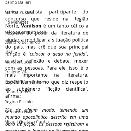
Dalmo Dallari
Único contista participante do 
Marina Yukawa
concurso que reside na Região 
Flo Menezes
Norte, 
Vanilson 
é um tanto cético a 
Márcia Carneiro Leão
respeito do poder da literatura de 
ajudar a modificar a situação política 
Leandro Bernardo
do país, mas crê que sua principal 
IBAP
função é
 "colocar o dedo na ferida
", 
suscitar reflexão e debate, mexer 
Marcelo Lucca
com as pessoas. Para ele, isso é o 
Ercilene Vita
mais importante na literatura. 
Especificamente no que diz respeito 
José Eleutério B. Alves
ao subgênero "ficção científica", 
Juliana Torres
afirma: 
Regina Piccolo
"
Se de algum modo, temendo um 
Bernardo Lins
mundo apocalíptico descrito em uma 
Miguel Gustavo Cunha
obra de ficção, as pessoas refletiram e 