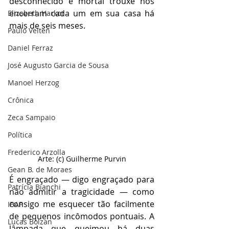
desconhecido e mortal trouxe nos 
encerram cada um em sua casa há 
Elizabeth Harkot
mais de seis meses.
Paulo Velten
Daniel Ferraz
José Augusto Garcia de Sousa
Manoel Herzog
Crônica
Zeca Sampaio
Política
Frederico Arzolla
Arte: (c) Guilherme Purvin
Gean B. de Moraes
É engraçado — digo engraçado para 
Patrícia Bianchi
não admitir a tragicidade — como 
consigo me esquecer tão facilmente 
IBAP
de pequenos incômodos pontuais. A 
Lucas Bolzan
lâmpada que queimou há duas 