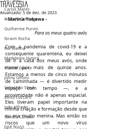
Travessia
Carlos Marés
Atualizado:
5 de dez. de 2023
- Marina Yukawa -
Ricardo Camargo
Guilherme Purvin
Para os meus quatro avós
Ibraim Rocha
Com a pandemia de covid-19 e a 
Rui Vianna
consequente quarentena, eu deixei 
Madeleine Hutyra
de ir à casa dos meus avós, onde 
morei por mais de quinze anos. 
Marise Duarte
Estamos a menos de cinco minutos 
Johny GIffoni
de caminhada — é divertido medir 
Sebastião Staut
espaço com tempo —, e a 
proximidade não é apenas espacial. 
Celso Coccaro
Eles tiveram papel importante na 
João Alfredo
minha criação e formação desde que 
eu era muito menina. Mas então os 
Sandra Cureau
riscos que um novo vírus 
José Nuzzi