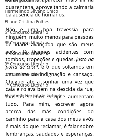
Eduardo Moureira
quarentena, aproveitando a calmaria 
Hermelindo Silvano Chico
da ausência de humanos.
Eliane Cristina Folhes
Não é uma boa travessia para 
5º Concurso Literário
ninguém, muito menos para pessoas 
6º Concurso Literário
de idade avançada que são meus 
avós. Já tivemos acidentes com 
4º Concurso Literário
tombos, tropeções e quedas. 
Justo na 
3º Concurso Literário
porta de casa!
, é o que soltamos em 
um misto de indignação e cansaço. 
2º Concurso Literário
Cheguei até a sonhar uma vez que 
1º Concurso Literário
caía e rolava bem na descida da rua, 
Elizabeth Harkot de la Taille
mas os sonhos sempre aumentam 
tudo. Para mim, escrever agora 
acerca das más condições do 
caminho para a casa dos meus avós 
é mais do que reclamar; é falar sobre 
lembranças, saudades e esperanças. 