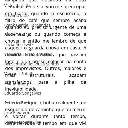
Victor Farjalla
semanas e que só vou me preocupar 
em trocar quando já escureceu; o 
Flavia D'urso
filtro do café que sempre acaba 
Frank García Hernandez
quando eu preciso urgente de uma 
dose extra; ou quando começa a 
Paulo Torelly
chover e então me lembro de que 
Lúcia Reisewitz
esqueci o guarda-chuva em casa. A 
Valquíria Ferrão Antunes
maioria são eventos que passam 
logo e que posso colocar na conta 
Boaventura de Sousa Santos
dos imprevistos. Outros, maiores e 
Vladimir Safatle
mais estruturais, acabam 
transferidos para a pilha da 
Paulo Torelly
inevitabilidade.
Eduardo Gonçalves
E eu me esqueci; tinha realmente me 
Roberto Tardelli
esquecido do caminho que foi meu ir 
José Eleutério
e voltar durante tanto tempo, 
Eliana Haberli Silva
durante todo o tempo em que vivi 