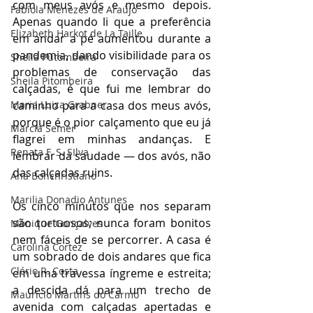
com meus avós e mesmo depois. 
Fabíola Menezes de Araújo
Apenas quando li que a preferência 
Elizabeth Harkot de La Taille
em andar a pé aumentou durante a 
pandemia, dando visibilidade para os 
Sheila Putombeira
problemas de conservação das 
Sheila Pitombeira
calçadas, é que fui me lembrar do 
Maria Luiza Grabner
caminho para a casa dos meus avós, 
porque é o pior calçamento que eu já 
Marcia Semer
flagrei em minhas andanças. E 
Renata F. S. SIlva
lembrar dá saudade — dos avós, não 
das calçadas ruins.
Ana Bonchristiano
Marilia Donadio Antunes
Os cinco minutos que nos separam 
são tortuosos; nunca foram bonitos 
Monique Gonçalves
nem fáceis de se percorrer. A casa é 
Carolina Cortez
um sobrado de dois andares que fica 
Clério R. Costa
em uma travessa íngreme e estreita; 
a descida dá para um trecho de 
Maurício Martins do Carmo
avenida com calçadas apertadas e 