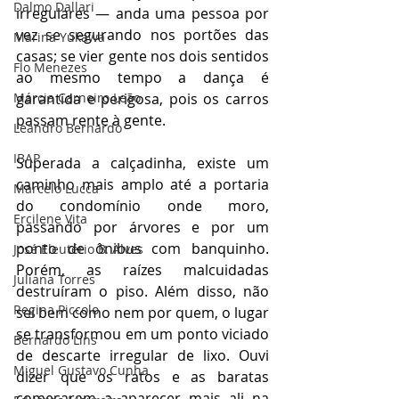
Dalmo Dallari
irregulares — anda uma pessoa por 
vez se segurando nos portões das 
Marina Yukawa
casas; se vier gente nos dois sentidos 
Flo Menezes
ao mesmo tempo a dança é 
Márcia Carneiro Leão
garantida e perigosa, pois os carros 
passam rente à gente.
Leandro Bernardo
IBAP
Superada a calçadinha, existe um 
caminho mais amplo até a portaria 
Marcelo Lucca
do condomínio onde moro, 
Ercilene Vita
passando por árvores e por um 
ponto de ônibus com banquinho. 
José Eleutério B. Alves
Porém, as raízes malcuidadas 
Juliana Torres
destruíram o piso. Além disso, não 
Regina Piccolo
sei bem como nem por quem, o lugar 
se transformou em um ponto viciado 
Bernardo Lins
de descarte irregular de lixo. Ouvi 
Miguel Gustavo Cunha
dizer que os ratos e as baratas 
começaram a aparecer mais ali na 